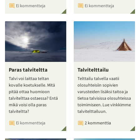
Ei kommentteja
Ei kommentteja
Paras talviteltta
Talvitelttailu
Talvi voi laittaa teltan
Telttailu talvella vaatii
kovalle koetukselle. Mitä
olosuhteisiin sopivien
pitää ottaa huomioon
varusteiden lisäksi taitoa ja
talvitelttaa ostaessa? Entä
tietoa talvisissa olosuhteissa
mikä voisi olla paras
toimimiseen. Lue vinkkimme
talviteltta?
talvitelttailuun.
Ei kommentteja
2 kommenttia