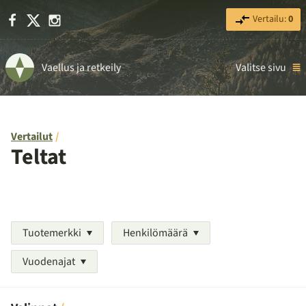
Facebook
X
Instagram
Vertailu:
0
Vaellus ja retkeily
Valitse sivu
Vertailut
Teltat
Tuotemerkki
Henkilömäärä
Vuodenajat