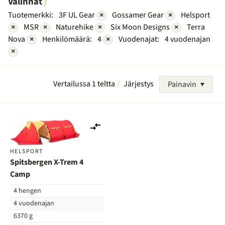
Valinnat
Tuotemerkki:
3F UL Gear
×
Gossamer Gear
×
Helsport
×
MSR
×
Naturehike
×
Six Moon Designs
×
Terra
Nova
×
Henkilömäärä:
4
×
Vuodenajat:
4 vuodenajan
×
Vertailussa 1 teltta
Järjestys
Painavin
Lisää
vertailuun
HELSPORT
Spitsbergen X-Trem 4
Camp
4 hengen
4 vuodenajan
6370 g