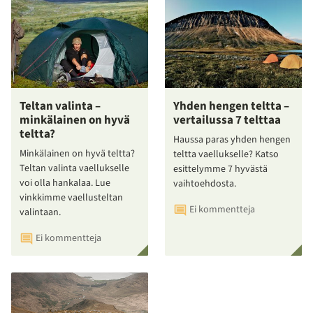
Teltan valinta –
Yhden hengen teltta –
minkälainen on hyvä
vertailussa 7 telttaa
teltta?
Haussa paras yhden hengen
Minkälainen on hyvä teltta?
teltta vaellukselle? Katso
Teltan valinta vaellukselle
esittelymme 7 hyvästä
voi olla hankalaa. Lue
vaihtoehdosta.
vinkkimme vaellusteltan
Ei kommentteja
valintaan.
Ei kommentteja