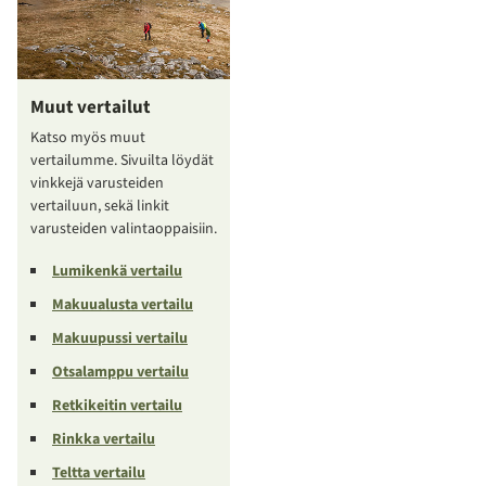
Muut vertailut
Katso myös muut
vertailumme. Sivuilta löydät
vinkkejä varusteiden
vertailuun, sekä linkit
varusteiden valintaoppaisiin.
Lumikenkä vertailu
Makuualusta vertailu
Makuupussi vertailu
Otsalamppu vertailu
Retkikeitin vertailu
Rinkka vertailu
Teltta vertailu