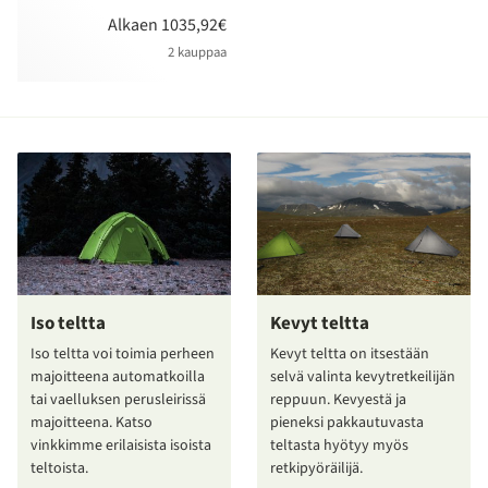
Alkaen 1035,92€
2 kauppaa
Iso teltta
Kevyt teltta
Iso teltta voi toimia perheen
Kevyt teltta on itsestään
majoitteena automatkoilla
selvä valinta kevytretkeilijän
tai vaelluksen perusleirissä
reppuun. Kevyestä ja
majoitteena. Katso
pieneksi pakkautuvasta
vinkkimme erilaisista isoista
teltasta hyötyy myös
teltoista.
retkipyöräilijä.