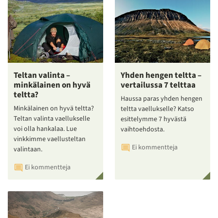
Teltan valinta –
Yhden hengen teltta –
minkälainen on hyvä
vertailussa 7 telttaa
teltta?
Haussa paras yhden hengen
Minkälainen on hyvä teltta?
teltta vaellukselle? Katso
Teltan valinta vaellukselle
esittelymme 7 hyvästä
voi olla hankalaa. Lue
vaihtoehdosta.
vinkkimme vaellusteltan
Ei kommentteja
valintaan.
Ei kommentteja