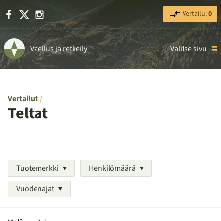
Facebook
X
Instagram
Vertailu:
0
Vaellus ja retkeily
Valitse sivu
Vertailut
Teltat
Tuotemerkki
Henkilömäärä
Vuodenajat