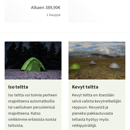
Alkaen 389,90€
1 kauppa
Iso teltta
Kevyt teltta
Iso teltta voi toimia perheen
Kevyt teltta on itsestään
majoitteena automatkoilla
selvä valinta kevytretkeilijän
tai vaelluksen perusleirissä
reppuun. Kevyestä ja
majoitteena. Katso
pieneksi pakkautuvasta
vinkkimme erilaisista isoista
teltasta hyötyy myös
teltoista.
retkipyöräilijä.