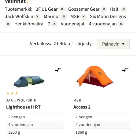
Valinnat
Tuotemerkki:
3F UL Gear
×
Gossamer Gear
×
Halti
×
Jack Wolfskin
×
Marmot
×
MSR
×
Six Moon Designs
×
Henkilömäärä:
2
×
Vuodenajat:
4 vuodenajan
×
Vertailussa 2 telttaa
Järjestys
Painavin
Lisää
Lis
vertailuun
ver
JACK WOLFSKIN
MSR
Lighthouse II RT
Access 2
2 hengen
2 hengen
4 vuodenajan
4 vuodenajan
3200 g
1860 g