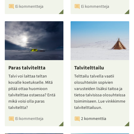
Ei kommentteja
Ei kommentteja
Paras talviteltta
Talvitelttailu
Talvi voi laittaa teltan
Telttailu talvella vaatii
kovalle koetukselle. Mitä
olosuhteisiin sopivien
pitää ottaa huomioon
varusteiden lisäksi taitoa ja
talvitelttaa ostaessa? Entä
tietoa talvisissa olosuhteissa
mikä voisi olla paras
toimimiseen. Lue vinkkimme
talviteltta?
talvitelttailuun.
Ei kommentteja
2 kommenttia