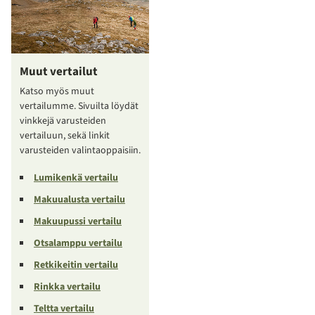
Muut vertailut
Katso myös muut
vertailumme. Sivuilta löydät
vinkkejä varusteiden
vertailuun, sekä linkit
varusteiden valintaoppaisiin.
Lumikenkä vertailu
Makuualusta vertailu
Makuupussi vertailu
Otsalamppu vertailu
Retkikeitin vertailu
Rinkka vertailu
Teltta vertailu