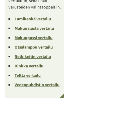
vertailuun, sekä linkit
varusteiden valintaoppaisiin.
Lumikenkä vertailu
Makuualusta vertailu
Makuupussi vertailu
Otsalamppu vertailu
Retkikeitin vertailu
Rinkka vertailu
Teltta vertailu
Vedenpuhdistin vertailu