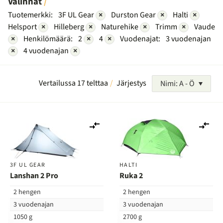
Valinnat
Tuotemerkki:
3F UL Gear
×
Durston Gear
×
Halti
×
Helsport
×
Hilleberg
×
Naturehike
×
Trimm
×
Vaude
×
Henkilömäärä:
2
×
4
×
Vuodenajat:
3 vuodenajan
×
4 vuodenajan
×
Vertailussa 17 telttaa
Järjestys
Nimi: A - Ö
Lisää
Lis
vertailuun
ver
3F UL GEAR
HALTI
Lanshan 2 Pro
Ruka 2
2 hengen
2 hengen
3 vuodenajan
3 vuodenajan
1050 g
2700 g