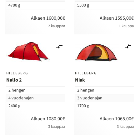
4700 g
5500 g
Alkaen 1600,00€
Alkaen 1595,00€
2 kauppaa
1 kauppa
Lisää
Lis
vertailuun
ver
HILLEBERG
HILLEBERG
Nallo 2
Niak
2 hengen
2 hengen
4 vuodenajan
3 vuodenajan
2400 g
1700 g
Alkaen 1080,00€
Alkaen 1065,00€
3 kauppaa
3 kauppaa