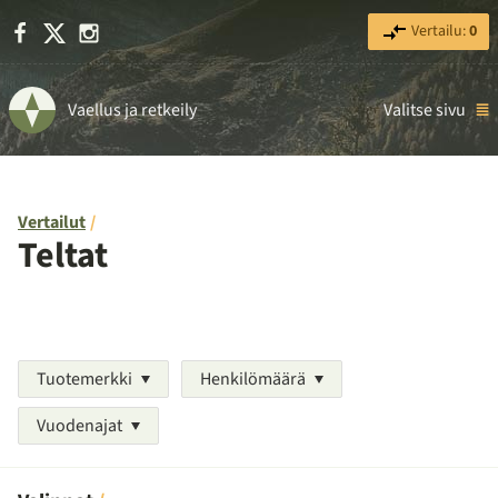
Facebook
X
Instagram
Vertailu:
0
Vaellus ja retkeily
Valitse sivu
Vertailut
Teltat
Tuotemerkki
Henkilömäärä
Vuodenajat