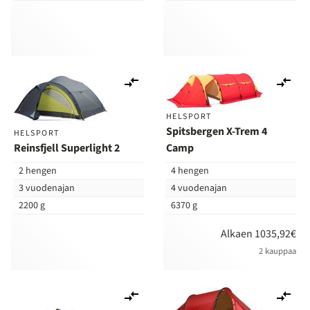
Lisää
Lis
vertailuun
ver
HELSPORT
Spitsbergen X-Trem 4
HELSPORT
Reinsfjell Superlight 2
Camp
2 hengen
4 hengen
3 vuodenajan
4 vuodenajan
2200 g
6370 g
Alkaen 1035,92€
2 kauppaa
Lisää
Lis
vertailuun
ver