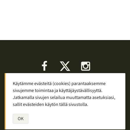
Facebook
X
Instagram
Käytämme evästeitä (cookies) parantaaksemme
Keskustelu
Palaute
Tietosuoja
sivujemme toimintaa ja käyttäjäystävällisyyttä.
Mainostaminen ja yhteistyö
Jatkamalla sivujen selailua muuttamatta asetuksiasi,
sallit evästeiden käytön tällä sivustolla.
Copyright © 2007—2026
Tuomas Tolppi
/
Vaellus ja retkeily
OK