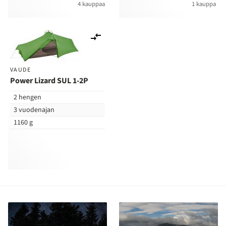
4 kauppaa
1 kauppa
Lisää
vertailuun
VAUDE
Power Lizard SUL 1-2P
2 hengen
3 vuodenajan
1160 g