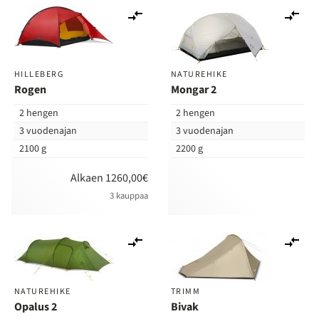
Lisää
Lis
vertailuun
ver
HILLEBERG
NATUREHIKE
Rogen
Mongar 2
2 hengen
2 hengen
3 vuodenajan
3 vuodenajan
2100 g
2200 g
Alkaen 1260,00€
3 kauppaa
Lisää
Lis
vertailuun
ver
NATUREHIKE
TRIMM
Opalus 2
Bivak