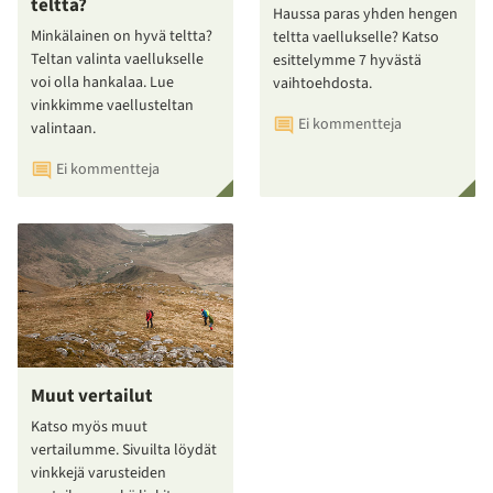
teltta?
Haussa paras yhden hengen
Minkälainen on hyvä teltta?
teltta vaellukselle? Katso
Teltan valinta vaellukselle
esittelymme 7 hyvästä
voi olla hankalaa. Lue
vaihtoehdosta.
vinkkimme vaellusteltan
Ei kommentteja
valintaan.
Ei kommentteja
Muut vertailut
Katso myös muut
vertailumme. Sivuilta löydät
vinkkejä varusteiden