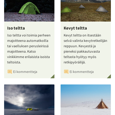
Iso teltta
Kevyt teltta
Iso teltta voi toimia perheen
Kevyt teltta on itsestään
majoitteena automatkoilla
selvä valinta kevytretkeilijän
tai vaelluksen perusleirissä
reppuun. Kevyestä ja
majoitteena. Katso
pieneksi pakkautuvasta
vinkkimme erilaisista isoista
teltasta hyötyy myös
teltoista.
retkipyöräilijä.
Ei kommentteja
Ei kommentteja