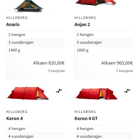
HILLEBERG
HILLEBERG
Anaris
Anjan 2
2 hengen
2 hengen
3 vuodenajan
3 vuodenajan
1400 g
1800 g
Alkaen 820,00€
Alkaen 965,00€
3 kauppaa
3 kauppaa
Lisää
Lis
vertailuun
ver
HILLEBERG
HILLEBERG
Keron 4
Keron 4 GT
4 hengen
4 hengen
4 vuodenajan
4 vuodenajan