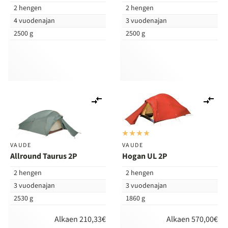
2 hengen
2 hengen
4 vuodenajan
3 vuodenajan
2500 g
2500 g
Lisää
Lis
vertailuun
ver
VAUDE
VAUDE
Allround Taurus 2P
Hogan UL 2P
2 hengen
2 hengen
3 vuodenajan
3 vuodenajan
2530 g
1860 g
Alkaen 210,33€
Alkaen 570,00€