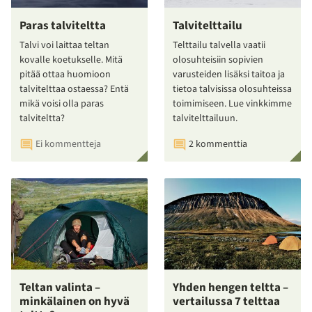
Paras talviteltta
Talvitelttailu
Talvi voi laittaa teltan
Telttailu talvella vaatii
kovalle koetukselle. Mitä
olosuhteisiin sopivien
pitää ottaa huomioon
varusteiden lisäksi taitoa ja
talvitelttaa ostaessa? Entä
tietoa talvisissa olosuhteissa
mikä voisi olla paras
toimimiseen. Lue vinkkimme
talviteltta?
talvitelttailuun.
Ei kommentteja
2 kommenttia
Teltan valinta –
Yhden hengen teltta –
minkälainen on hyvä
vertailussa 7 telttaa