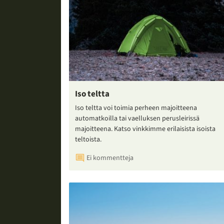
Iso teltta
Iso teltta voi toimia perheen majoitteena
automatkoilla tai vaelluksen perusleirissä
majoitteena. Katso vinkkimme erilaisista isoista
teltoista.
Ei kommentteja