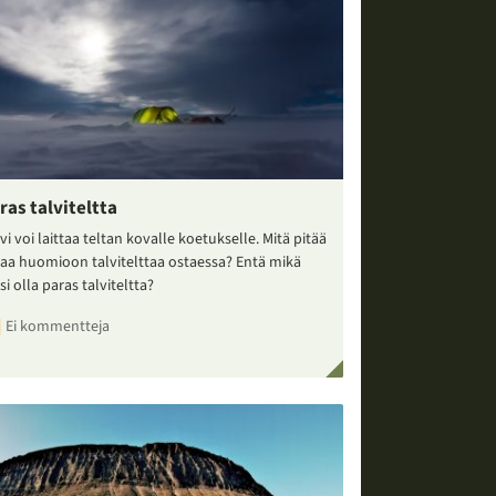
ras talviteltta
vi voi laittaa teltan kovalle koetukselle. Mitä pitää
taa huomioon talvitelttaa ostaessa? Entä mikä
si olla paras talviteltta?
Ei kommentteja