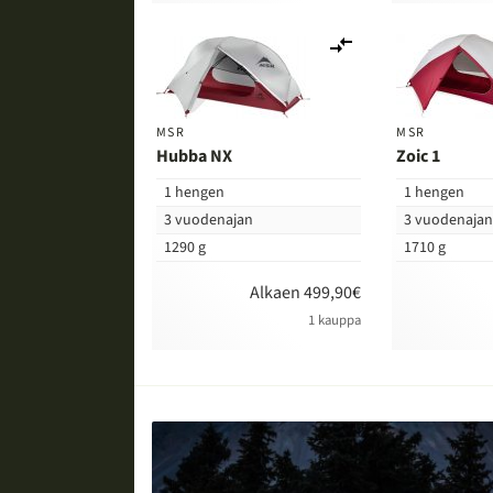
Lisää
vertailuun
MSR
MSR
Hubba NX
Zoic 1
1 hengen
1 hengen
3 vuodenajan
3 vuodenaja
1290 g
1710 g
Alkaen 499,90€
1 kauppa