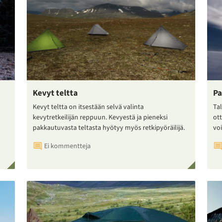
Kevyt teltta
Pa
Kevyt teltta on itsestään selvä valinta
Tal
kevytretkeilijän reppuun. Kevyestä ja pieneksi
ot
pakkautuvasta teltasta hyötyy myös retkipyöräilijä.
voi
Ei kommentteja