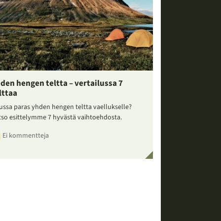
den hengen teltta – vertailussa 7
lttaa
ussa paras yhden hengen teltta vaellukselle?
tso esittelymme 7 hyvästä vaihtoehdosta.
Ei kommentteja