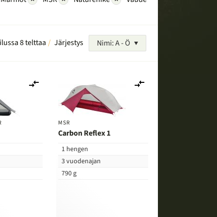
ilussa 8 telttaa
Järjestys
Nimi: A - Ö
Lisää
Lisää
vertailuun
vertailuun
R
MSR
Carbon Reflex 1
1 hengen
3 vuodenajan
790 g