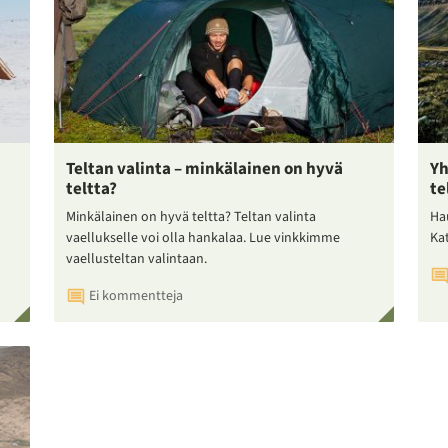
Teltan valinta – minkälainen on hyvä
Yh
teltta?
te
Minkälainen on hyvä teltta? Teltan valinta
Ha
vaellukselle voi olla hankalaa. Lue vinkkimme
Ka
vaellusteltan valintaan.
Ei kommentteja