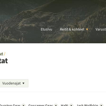
Etusivu
Reitit & kohteet
Varust
ut
tat
Vuodenajat
Durston Gear
×
Gossamer Gear
×
Halti
×
Jack Wolfskin
×