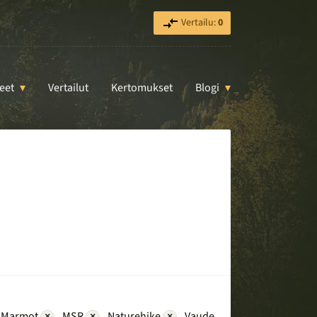
Vertailu:
0
eet
Vertailut
Kertomukset
Blogi
Marmot
×
MSR
×
Naturehike
×
Vaude