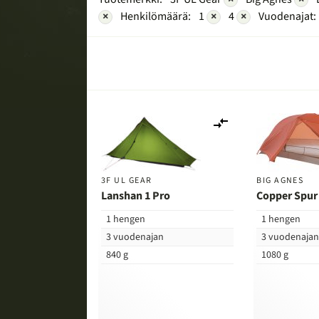
×
Henkilömäärä:
1
×
4
×
Vuodenajat:
Lisää
vertailuun
3F UL GEAR
BIG AGNES
Lanshan 1 Pro
Copper Spur
1 hengen
1 hengen
3 vuodenajan
3 vuodenaja
840 g
1080 g