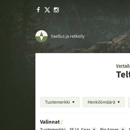
Facebook
X
Instagram
Vaellus ja retkeily
Vertail
Tel
Tuotemerkki
Henkilömäärä
Valinnat
Tuotemerkki:
3F UL Gear
×
Big Agnes
×