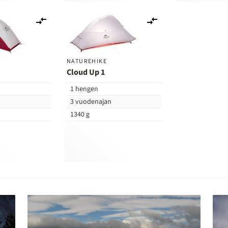
Lisää
Lisää
vertailuun
vertailuun
NATUREHIKE
Cloud Up 1
1 hengen
n
3 vuodenajan
1340 g