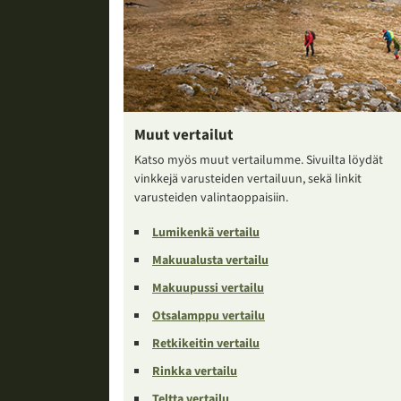
Muut vertailut
Katso myös muut vertailumme. Sivuilta löydät
vinkkejä varusteiden vertailuun, sekä linkit
varusteiden valintaoppaisiin.
Lumikenkä vertailu
Makuualusta vertailu
Makuupussi vertailu
Otsalamppu vertailu
Retkikeitin vertailu
Rinkka vertailu
Teltta vertailu