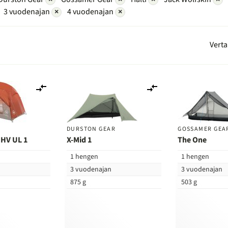
3 vuodenajan
×
4 vuodenajan
×
Verta
Lisää
Lisää
vertailuun
vertailuun
DURSTON GEAR
GOSSAMER GEA
 HV UL 1
X-Mid 1
The One
1 hengen
1 hengen
n
3 vuodenajan
3 vuodenajan
875 g
503 g