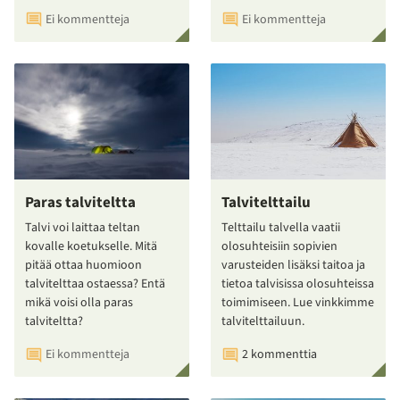
Ei kommentteja
Ei kommentteja
Paras talviteltta
Talvitelttailu
Talvi voi laittaa teltan
Telttailu talvella vaatii
kovalle koetukselle. Mitä
olosuhteisiin sopivien
pitää ottaa huomioon
varusteiden lisäksi taitoa ja
talvitelttaa ostaessa? Entä
tietoa talvisissa olosuhteissa
mikä voisi olla paras
toimimiseen. Lue vinkkimme
talviteltta?
talvitelttailuun.
Ei kommentteja
2 kommenttia