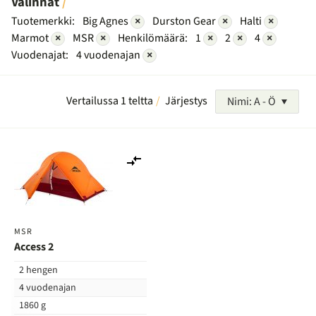
Valinnat
Tuotemerkki:
Big Agnes
×
Durston Gear
×
Halti
×
Marmot
×
MSR
×
Henkilömäärä:
1
×
2
×
4
×
Vuodenajat:
4 vuodenajan
×
Vertailussa 1 teltta
Järjestys
Nimi: A - Ö
Lisää
vertailuun
MSR
Access 2
2 hengen
4 vuodenajan
1860 g