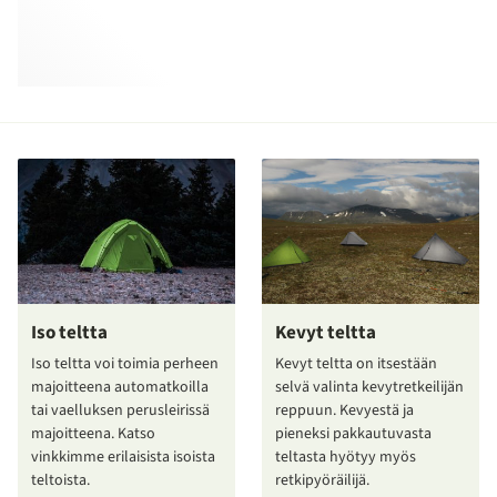
Iso teltta
Kevyt teltta
Iso teltta voi toimia perheen
Kevyt teltta on itsestään
majoitteena automatkoilla
selvä valinta kevytretkeilijän
tai vaelluksen perusleirissä
reppuun. Kevyestä ja
majoitteena. Katso
pieneksi pakkautuvasta
vinkkimme erilaisista isoista
teltasta hyötyy myös
teltoista.
retkipyöräilijä.