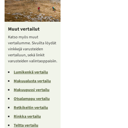
Muut vertailut
Katso myös muut
vertailumme. Sivuilta löydät
vinkkejä varusteiden
vertailuun, sekä linkit
varusteiden valintaoppaisiin.
Lumikenkä vertailu
Makuualusta vertailu
Makuupussi vertailu
Otsalamppu vertailu
Retkikeitin vertailu
Rinkka vertailu
Teltta vertailu