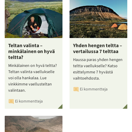
Teltan valinta –
Yhden hengen teltta –
minkälainen on hyvä
vertailussa 7 telttaa
teltta?
Haussa paras yhden hengen
Minkälainen on hyvä teltta?
teltta vaellukselle? Katso
Teltan valinta vaellukselle
esittelymme 7 hyvästä
voi olla hankalaa. Lue
vaihtoehdosta.
vinkkimme vaellusteltan
Ei kommentteja
valintaan.
Ei kommentteja