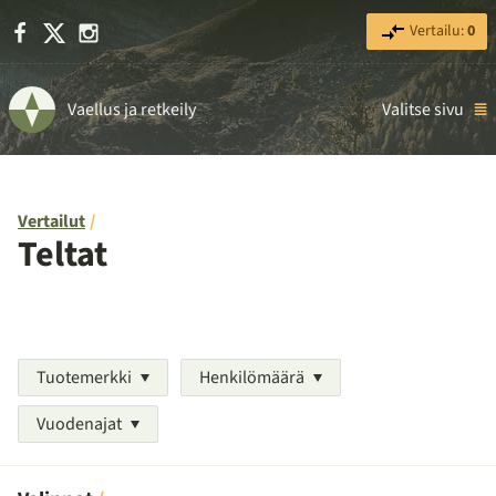
Facebook
X
Instagram
Vertailu:
0
Vaellus ja retkeily
Valitse sivu
Vertailut
Teltat
Tuotemerkki
Henkilömäärä
Vuodenajat