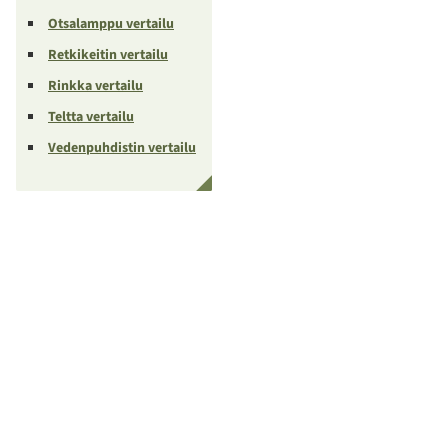
Otsalamppu vertailu
Retkikeitin vertailu
Rinkka vertailu
Teltta vertailu
Vedenpuhdistin vertailu