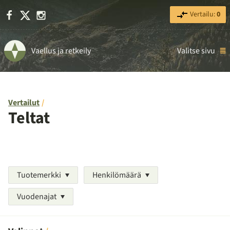
Facebook
X
Instagram
Vertailu:
0
Vaellus ja retkeily
Valitse sivu
Vertailut
Teltat
Tuotemerkki
Henkilömäärä
Vuodenajat