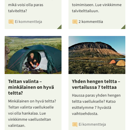
mikä voisi olla paras
toimimiseen. Lue vinkkimme
talviteltta?
talvitelttailuun.
Ei kommentteja
2 kommenttia
Teltan valinta –
Yhden hengen teltta –
minkälainen on hyvä
vertailussa 7 telttaa
teltta?
Haussa paras yhden hengen
Minkälainen on hyvä teltta?
teltta vaellukselle? Katso
Teltan valinta vaellukselle
esittelymme 7 hyvästä
voi olla hankalaa. Lue
vaihtoehdosta.
vinkkimme vaellusteltan
Ei kommentteja
valintaan.