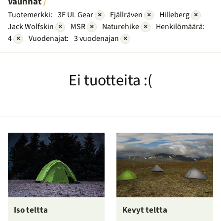
Valinnat
Tuotemerkki:
3F UL Gear
×
Fjällräven
×
Hilleberg
×
Jack Wolfskin
×
MSR
×
Naturehike
×
Henkilömäärä:
4
×
Vuodenajat:
3 vuodenajan
×
Ei tuotteita :(
Iso teltta
Kevyt teltta