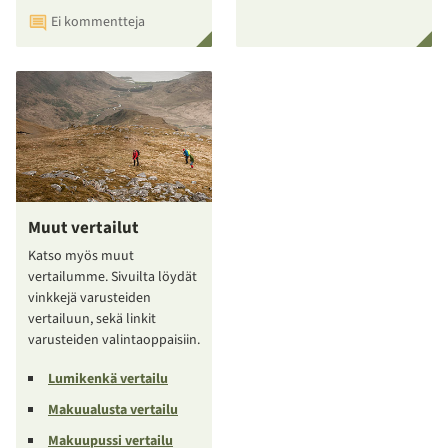
Ei kommentteja
Muut vertailut
Katso myös muut
vertailumme. Sivuilta löydät
vinkkejä varusteiden
vertailuun, sekä linkit
varusteiden valintaoppaisiin.
Lumikenkä vertailu
Makuualusta vertailu
Makuupussi vertailu