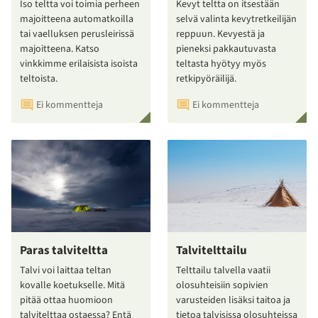
Iso teltta voi toimia perheen
Kevyt teltta on itsestään
majoitteena automatkoilla
selvä valinta kevytretkeilijän
tai vaelluksen perusleirissä
reppuun. Kevyestä ja
majoitteena. Katso
pieneksi pakkautuvasta
vinkkimme erilaisista isoista
teltasta hyötyy myös
teltoista.
retkipyöräilijä.
Ei kommentteja
Ei kommentteja
Paras talviteltta
Talvitelttailu
Talvi voi laittaa teltan
Telttailu talvella vaatii
kovalle koetukselle. Mitä
olosuhteisiin sopivien
pitää ottaa huomioon
varusteiden lisäksi taitoa ja
talvitelttaa ostaessa? Entä
tietoa talvisissa olosuhteissa