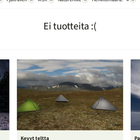
Ei tuotteita :(
Kevyt teltta
Pa