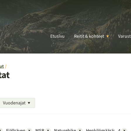
Etusivu
Reitit & kohteet
Varust
ut
tat
Vuodenajat
×
Fjällräven
×
MSR
×
Naturehike
×
Henkilömäärä:
4
×