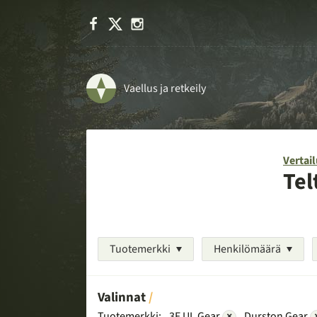
Facebook
X
Instagram
Vaellus ja retkeily
Vertail
Tel
Tuotemerkki
Henkilömäärä
Valinnat
Tuotemerkki:
3F UL Gear
×
Durston Gear