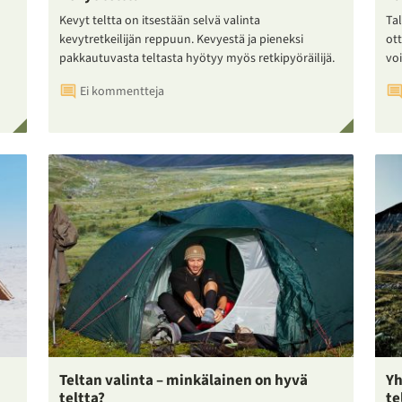
Kevyt teltta on itsestään selvä valinta
Tal
kevytretkeilijän reppuun. Kevyestä ja pieneksi
ot
pakkautuvasta teltasta hyötyy myös retkipyöräilijä.
voi
Ei kommentteja
Teltan valinta – minkälainen on hyvä
Yh
teltta?
te