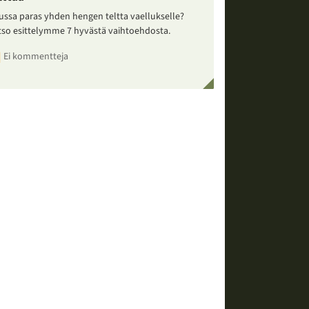
ussa paras yhden hengen teltta vaellukselle?
tso esittelymme 7 hyvästä vaihtoehdosta.
Ei kommentteja