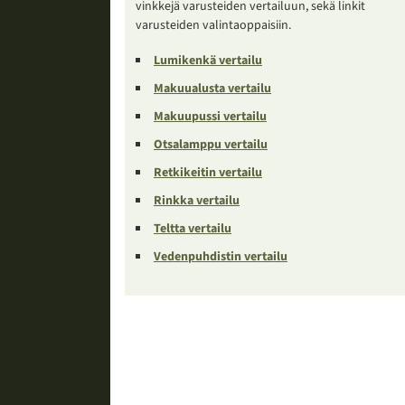
vinkkejä varusteiden vertailuun, sekä linkit
varusteiden valintaoppaisiin.
Lumikenkä vertailu
Makuualusta vertailu
Makuupussi vertailu
Otsalamppu vertailu
Retkikeitin vertailu
Rinkka vertailu
Teltta vertailu
Vedenpuhdistin vertailu