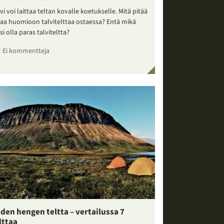
vi voi laittaa teltan kovalle koetukselle. Mitä pitää
taa huomioon talvitelttaa ostaessa? Entä mikä
si olla paras talviteltta?
Ei kommentteja
den hengen teltta – vertailussa 7
lttaa