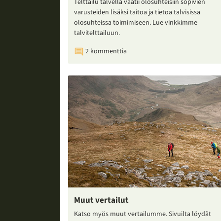
Telttailu talvella vaatii olosuhteisiin sopivien
varusteiden lisäksi taitoa ja tietoa talvisissa
olosuhteissa toimimiseen. Lue vinkkimme
talvitelttailuun.
2 kommenttia
Muut vertailut
Katso myös muut vertailumme. Sivuilta löydät