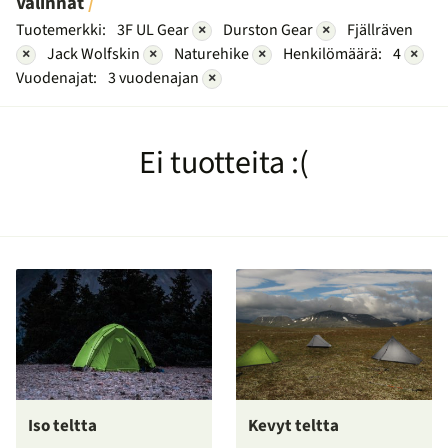
Valinnat
Tuotemerkki:
3F UL Gear
×
Durston Gear
×
Fjällräven
×
Jack Wolfskin
×
Naturehike
×
Henkilömäärä:
4
×
Vuodenajat:
3 vuodenajan
×
Ei tuotteita :(
Iso teltta
Kevyt teltta