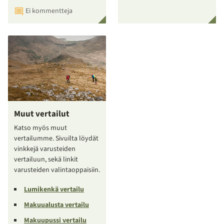
Ei kommentteja
Muut vertailut
Katso myös muut
vertailumme. Sivuilta löydät
vinkkejä varusteiden
vertailuun, sekä linkit
varusteiden valintaoppaisiin.
Lumikenkä vertailu
Makuualusta vertailu
Makuupussi vertailu