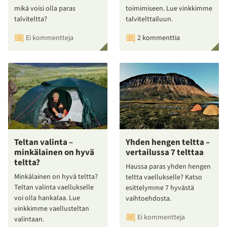
mikä voisi olla paras
toimimiseen. Lue vinkkimme
talviteltta?
talvitelttailuun.
Ei kommentteja
2 kommenttia
Teltan valinta –
Yhden hengen teltta –
minkälainen on hyvä
vertailussa 7 telttaa
teltta?
Haussa paras yhden hengen
Minkälainen on hyvä teltta?
teltta vaellukselle? Katso
Teltan valinta vaellukselle
esittelymme 7 hyvästä
voi olla hankalaa. Lue
vaihtoehdosta.
vinkkimme vaellusteltan
Ei kommentteja
valintaan.