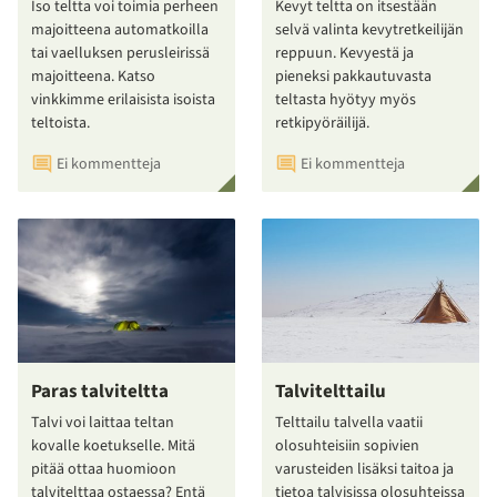
Iso teltta voi toimia perheen
Kevyt teltta on itsestään
majoitteena automatkoilla
selvä valinta kevytretkeilijän
tai vaelluksen perusleirissä
reppuun. Kevyestä ja
majoitteena. Katso
pieneksi pakkautuvasta
vinkkimme erilaisista isoista
teltasta hyötyy myös
teltoista.
retkipyöräilijä.
Ei kommentteja
Ei kommentteja
Paras talviteltta
Talvitelttailu
Talvi voi laittaa teltan
Telttailu talvella vaatii
kovalle koetukselle. Mitä
olosuhteisiin sopivien
pitää ottaa huomioon
varusteiden lisäksi taitoa ja
talvitelttaa ostaessa? Entä
tietoa talvisissa olosuhteissa