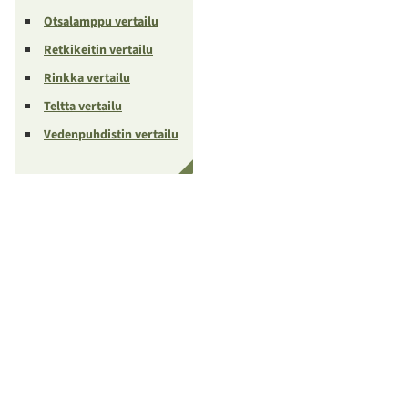
Otsalamppu vertailu
Retkikeitin vertailu
Rinkka vertailu
Teltta vertailu
Vedenpuhdistin vertailu