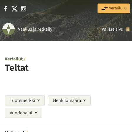
Facebook
X
Instagram
Vertailu:
0
Vaellus ja retkeily
Valitse sivu
Vertailut
Teltat
Tuotemerkki
Henkilömäärä
Vuodenajat