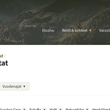
Etusivu
Reitit & kohteet
Varust
ut
tat
Vuodenajat
Durston Gear
×
Frilufts
×
Halti
×
Naturehike
×
Henkilömä