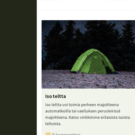
Iso teltta
Iso teltta voi toimia perheen majoitteena
automatkoilla tai vaelluksen perusleirissä
majoitteena. Katso vinkkimme erilaisista isoista
teltoista.
Ei kommentteja