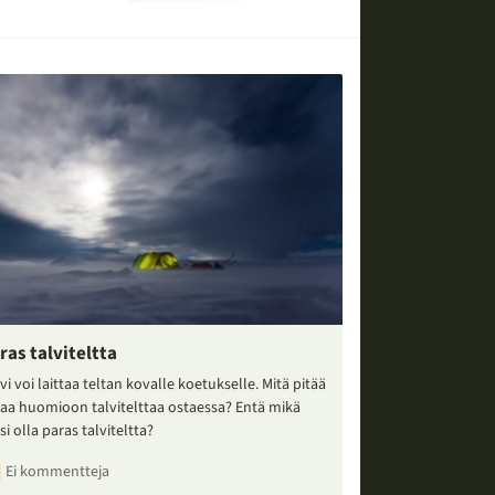
ras talviteltta
vi voi laittaa teltan kovalle koetukselle. Mitä pitää
taa huomioon talvitelttaa ostaessa? Entä mikä
si olla paras talviteltta?
Ei kommentteja