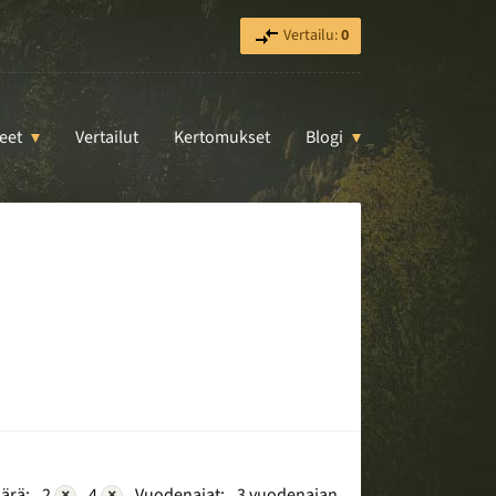
Vertailu:
0
eet
Vertailut
Kertomukset
Blogi
ärä:
2
×
4
×
Vuodenajat:
3 vuodenajan