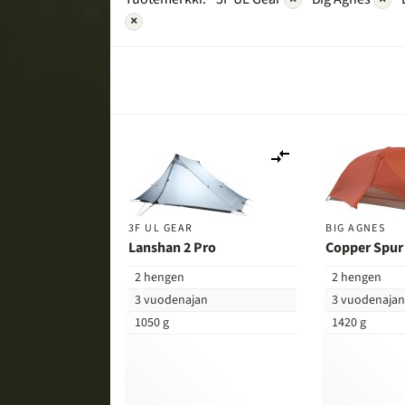
×
Lisää
vertailuun
3F UL GEAR
BIG AGNES
Lanshan 2 Pro
Copper Spur
2 hengen
2 hengen
3 vuodenajan
3 vuodenaja
1050 g
1420 g