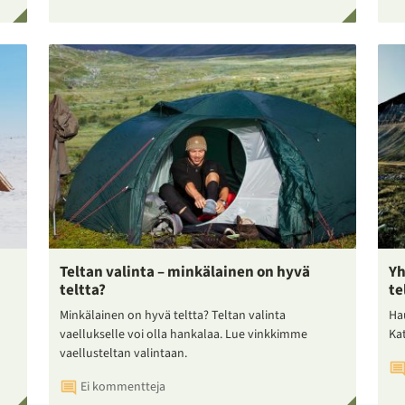
Teltan valinta – minkälainen on hyvä
Yh
teltta?
te
Minkälainen on hyvä teltta? Teltan valinta
Ha
vaellukselle voi olla hankalaa. Lue vinkkimme
Ka
vaellusteltan valintaan.
Ei kommentteja