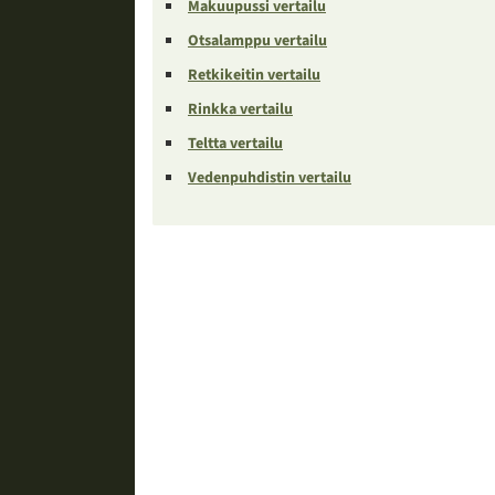
Makuupussi vertailu
Otsalamppu vertailu
Retkikeitin vertailu
Rinkka vertailu
Teltta vertailu
Vedenpuhdistin vertailu