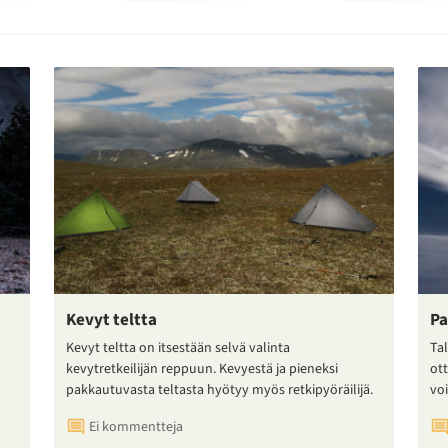
Kevyt teltta
Pa
Kevyt teltta on itsestään selvä valinta
Tal
kevytretkeilijän reppuun. Kevyestä ja pieneksi
ot
pakkautuvasta teltasta hyötyy myös retkipyöräilijä.
voi
Ei kommentteja