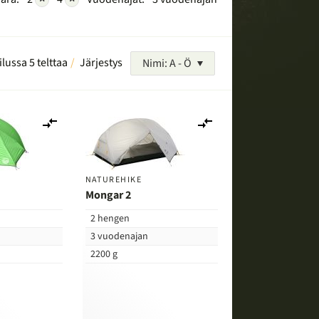
ilussa 5 telttaa
Järjestys
Nimi: A - Ö
Lisää
Lisää
vertailuun
vertailuun
NATUREHIKE
Mongar 2
2 hengen
3 vuodenajan
2200 g