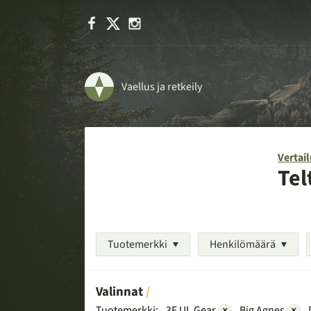
Facebook
X
Instagram
Vaellus ja retkeily
Vertail
Tel
Tuotemerkki
Henkilömäärä
Valinnat
Tuotemerkki:
3F UL Gear
×
Big Agnes
×