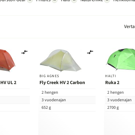
Verta
Lisää
Lisää
vertailuun
vertailuun
BIG AGNES
HALTI
 HV UL 2
Fly Creek HV 2 Carbon
Ruka 2
2 hengen
2 hengen
n
3 vuodenajan
3 vuodenajan
652 g
2700 g