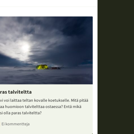
ras talviteltta
vi voi laittaa teltan kovalle koetukselle. Mitä pitää
taa huomioon talvitelttaa ostaessa? Entä mikä
si olla paras talviteltta?
Ei kommentteja