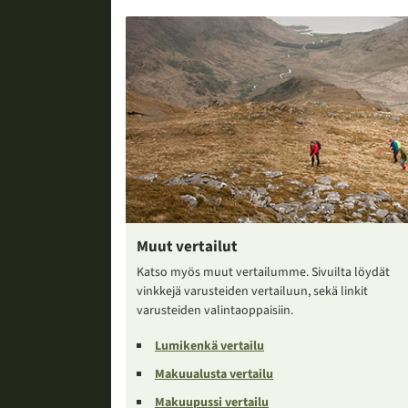
Muut vertailut
Katso myös muut vertailumme. Sivuilta löydät
vinkkejä varusteiden vertailuun, sekä linkit
varusteiden valintaoppaisiin.
Lumikenkä vertailu
Makuualusta vertailu
Makuupussi vertailu