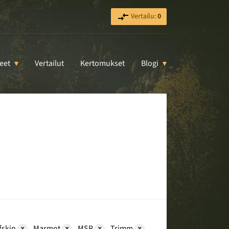
Vertailu:
0
eet
Vertailut
Kertomukset
Blogi
fskin
×
Marmot
×
MSR
×
Trimm
×