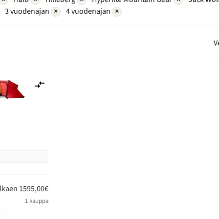
3 vuodenajan
×
4 vuodenajan
×
V
Lisää
vertailuun
n
lkaen 1595,00€
1 kauppa