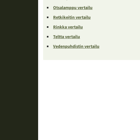
Otsalamppu vertailu
Retkikeitin vertailu
Rinkka vertailu
Teltta vertailu
Vedenpuhdistin vertailu