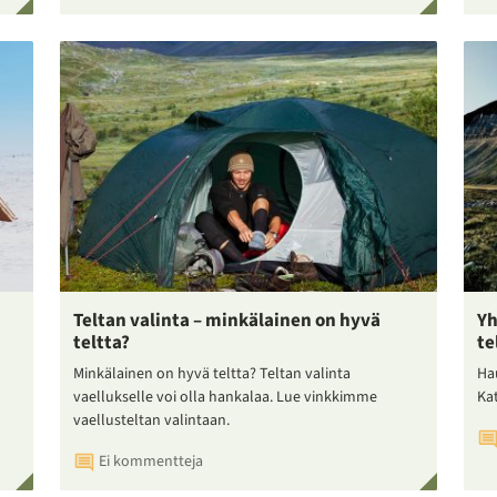
Teltan valinta – minkälainen on hyvä
Yh
teltta?
te
Minkälainen on hyvä teltta? Teltan valinta
Ha
vaellukselle voi olla hankalaa. Lue vinkkimme
Ka
vaellusteltan valintaan.
Ei kommentteja