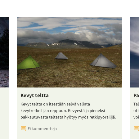
Kevyt teltta
Pa
Kevyt teltta on itsestään selvä valinta
Tal
kevytretkeilijän reppuun. Kevyestä ja pieneksi
ot
pakkautuvasta teltasta hyötyy myös retkipyöräilijä.
voi
Ei kommentteja