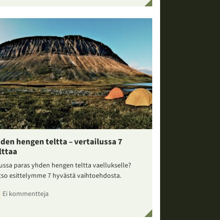
den hengen teltta – vertailussa 7
lttaa
ussa paras yhden hengen teltta vaellukselle?
tso esittelymme 7 hyvästä vaihtoehdosta.
Ei kommentteja