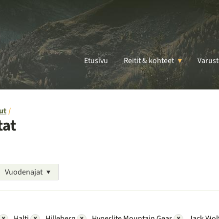
Etusivu
Reitit & kohteet
Varust
ut
tat
Vuodenajat
×
Halti
×
Hilleberg
×
Hyperlite Mountain Gear
×
Jack Wol