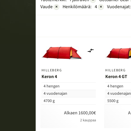
Vaude
×
Henkilömäärä:
4
×
Vuodenajat:
Lisää
vertailuun
HILLEBERG
HILLEBERG
Keron 4
Keron 4 GT
4 hengen
4 hengen
4 vuodenajan
4 vuodenaja
4700 g
5500 g
Alkaen 1600,00€
A
2 kauppaa