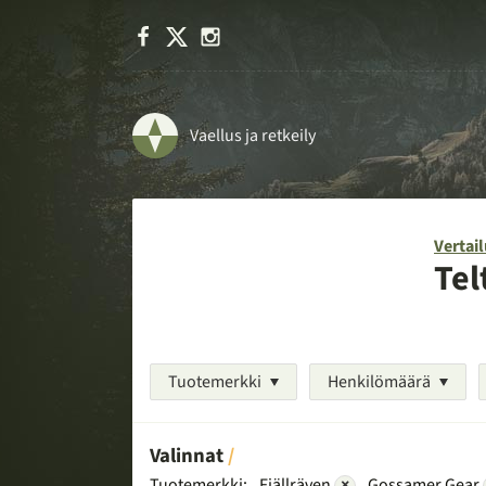
Facebook
X
Instagram
Vaellus ja retkeily
Vertail
Tel
Tuotemerkki
Henkilömäärä
Valinnat
Tuotemerkki:
Fjällräven
×
Gossamer Gear