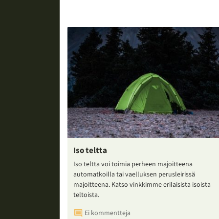
Iso teltta
Iso teltta voi toimia perheen majoitteena
automatkoilla tai vaelluksen perusleirissä
majoitteena. Katso vinkkimme erilaisista isoista
teltoista.
Ei kommentteja