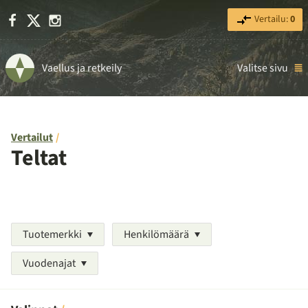
Facebook
X
Instagram
Vertailu:
0
Vaellus ja retkeily
Valitse sivu
Vertailut
Teltat
Tuotemerkki
Henkilömäärä
Vuodenajat