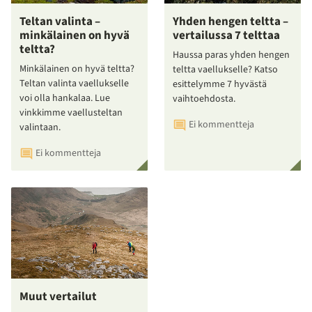
Teltan valinta –
Yhden hengen teltta –
minkälainen on hyvä
vertailussa 7 telttaa
teltta?
Haussa paras yhden hengen
Minkälainen on hyvä teltta?
teltta vaellukselle? Katso
Teltan valinta vaellukselle
esittelymme 7 hyvästä
voi olla hankalaa. Lue
vaihtoehdosta.
vinkkimme vaellusteltan
Ei kommentteja
valintaan.
Ei kommentteja
Muut vertailut