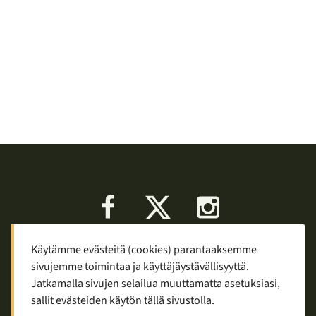
Facebook
X
Instagram
Käytämme evästeitä (cookies) parantaaksemme
Keskustelu
Palaute
Tietosuoja
sivujemme toimintaa ja käyttäjäystävällisyyttä.
Mainostaminen ja yhteistyö
Jatkamalla sivujen selailua muuttamatta asetuksiasi,
sallit evästeiden käytön tällä sivustolla.
Copyright © 2007—2026
Tuomas Tolppi
/
Vaellus ja retkeily