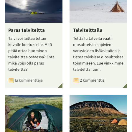
Paras talviteltta
Talvitelttailu
Talvi voi laittaa teltan
Telttailu talvella vaatii
kovalle koetukselle. Mitä
olosuhteisiin sopivien
pitää ottaa huomioon
varusteiden lisäksi taitoa ja
talvitelttaa ostaessa? Entä
tietoa talvisissa olosuhteissa
mikä voisi olla paras
toimimiseen. Lue vinkkimme
talviteltta?
talvitelttailuun.
Ei kommentteja
2 kommenttia