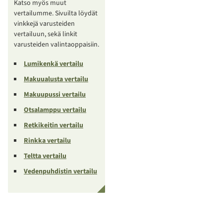
Katso myös muut
vertailumme. Sivuilta löydät
vinkkejä varusteiden
vertailuun, sekä linkit
varusteiden valintaoppaisiin.
Lumikenkä vertailu
Makuualusta vertailu
Makuupussi vertailu
Otsalamppu vertailu
Retkikeitin vertailu
Rinkka vertailu
Teltta vertailu
Vedenpuhdistin vertailu