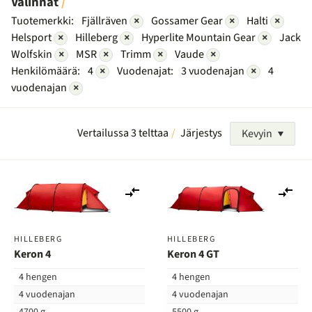
Valinnat
Tuotemerkki:
Fjällräven
×
Gossamer Gear
×
Halti
×
Helsport
×
Hilleberg
×
Hyperlite Mountain Gear
×
Jack
Wolfskin
×
MSR
×
Trimm
×
Vaude
×
Henkilömäärä:
4
×
Vuodenajat:
3 vuodenajan
×
4
vuodenajan
×
Vertailussa 3 telttaa
Järjestys
Kevyin
Lisää
Lis
vertailuun
ver
HILLEBERG
HILLEBERG
Keron 4
Keron 4 GT
4 hengen
4 hengen
4 vuodenajan
4 vuodenajan
4700 g
5500 g