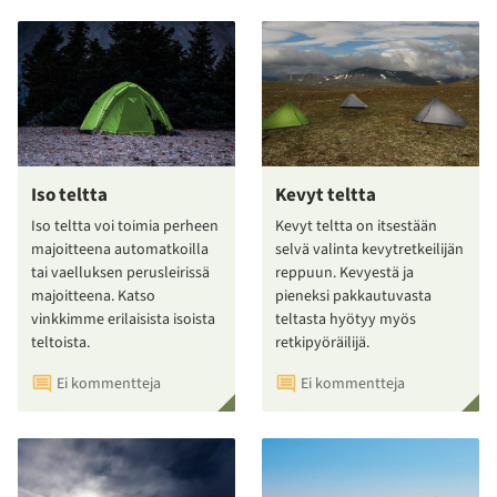
Iso teltta
Kevyt teltta
Iso teltta voi toimia perheen
Kevyt teltta on itsestään
majoitteena automatkoilla
selvä valinta kevytretkeilijän
tai vaelluksen perusleirissä
reppuun. Kevyestä ja
majoitteena. Katso
pieneksi pakkautuvasta
vinkkimme erilaisista isoista
teltasta hyötyy myös
teltoista.
retkipyöräilijä.
Ei kommentteja
Ei kommentteja