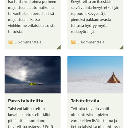
Iso teltta voi toimia perheen
Kevyt teltta on itsestään
majoitteena automatkoilla
selvä valinta kevytretkeilijän
tai vaelluksen perusleirissä
reppuun. Kevyestä ja
majoitteena. Katso
pieneksi pakkautuvasta
vinkkimme erilaisista isoista
teltasta hyötyy myös
teltoista.
retkipyöräilijä.
Ei kommentteja
Ei kommentteja
Paras talviteltta
Talvitelttailu
Talvi voi laittaa teltan
Telttailu talvella vaatii
kovalle koetukselle. Mitä
olosuhteisiin sopivien
pitää ottaa huomioon
varusteiden lisäksi taitoa ja
talvitelttaa ostaessa? Entä
tietoa talvisissa olosuhteissa