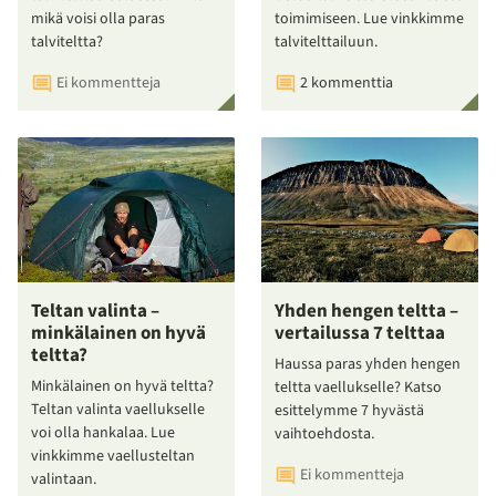
mikä voisi olla paras
toimimiseen. Lue vinkkimme
talviteltta?
talvitelttailuun.
Ei kommentteja
2 kommenttia
Teltan valinta –
Yhden hengen teltta –
minkälainen on hyvä
vertailussa 7 telttaa
teltta?
Haussa paras yhden hengen
Minkälainen on hyvä teltta?
teltta vaellukselle? Katso
Teltan valinta vaellukselle
esittelymme 7 hyvästä
voi olla hankalaa. Lue
vaihtoehdosta.
vinkkimme vaellusteltan
Ei kommentteja
valintaan.