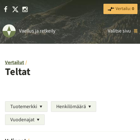
Facebook
X
Instagram
Vertailu:
0
Vaellus ja retkeily
Valitse sivu
Vertailut
Teltat
Tuotemerkki
Henkilömäärä
Vuodenajat