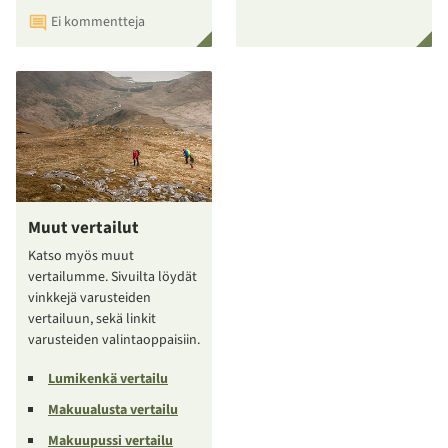
Ei kommentteja
Muut vertailut
Katso myös muut
vertailumme. Sivuilta löydät
vinkkejä varusteiden
vertailuun, sekä linkit
varusteiden valintaoppaisiin.
Lumikenkä vertailu
Makuualusta vertailu
Makuupussi vertailu