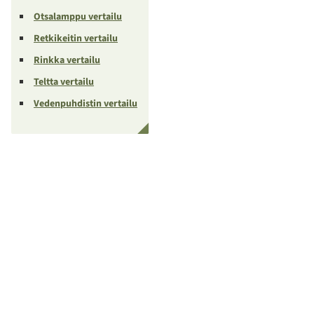
Otsalamppu vertailu
Retkikeitin vertailu
Rinkka vertailu
Teltta vertailu
Vedenpuhdistin vertailu