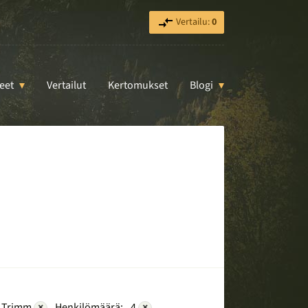
Vertailu:
0
eet
Vertailut
Kertomukset
Blogi
Trimm
×
Henkilömäärä:
4
×