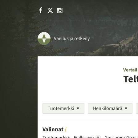
Facebook
X
Instagram
Vaellus ja retkeily
Vertail
Tel
Tuotemerkki
Henkilömäärä
Valinnat
Tuotemerkki:
Fjällräven
×
Gossamer Gear