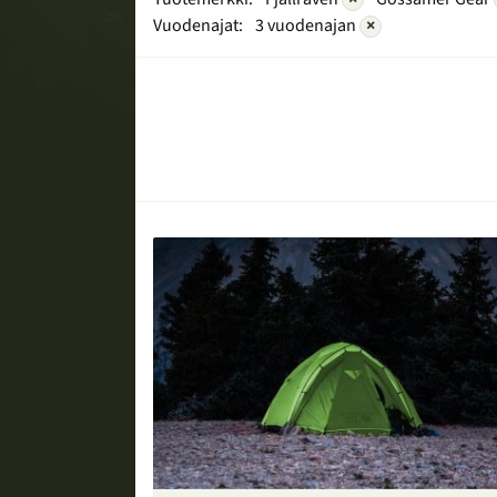
Vuodenajat:
3 vuodenajan
×