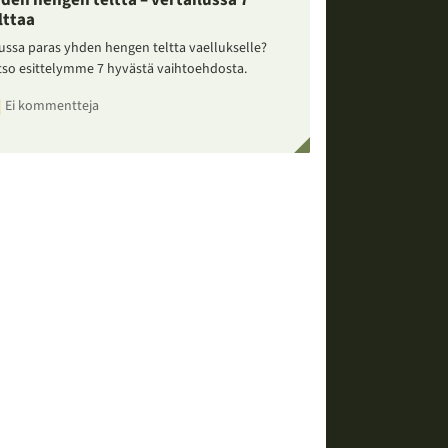
den hengen teltta – vertailussa 7
lttaa
ussa paras yhden hengen teltta vaellukselle?
tso esittelymme 7 hyvästä vaihtoehdosta.
Ei kommentteja