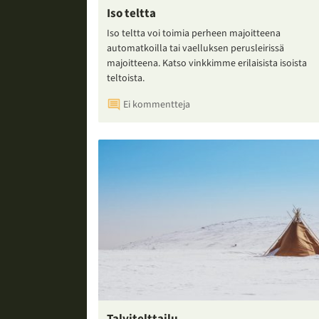
Iso teltta
Iso teltta voi toimia perheen majoitteena
automatkoilla tai vaelluksen perusleirissä
majoitteena. Katso vinkkimme erilaisista isoista
teltoista.
Ei kommentteja