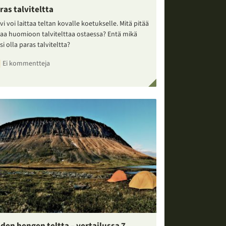
ras talviteltta
vi voi laittaa teltan kovalle koetukselle. Mitä pitää
taa huomioon talvitelttaa ostaessa? Entä mikä
si olla paras talviteltta?
Ei kommentteja