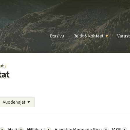
Etusivu
Reitit & kohteet
Varust
ut
tat
Vuodenajat
×
Halti
×
Hilleberg
×
Hyperlite Mountain Gear
×
MSR
×