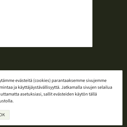
ytämme evästeitä (cookies) parantaaksemme sivujemme
mintaa ja käyttäjäystävällisyyttä. Jatkamalla sivujen selailua
yö
ttamatta asetuksiasi, sallit evästeiden käytön tällä
ustolla.
OK