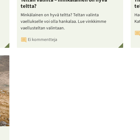
Teltan valinta – minkälainen on hyvä
Yh
teltta?
te
Minkälainen on hyvä teltta? Teltan valinta
Ha
vaellukselle voi olla hankalaa. Lue vinkkimme
Ka
vaellusteltan valintaan.
Ei kommentteja