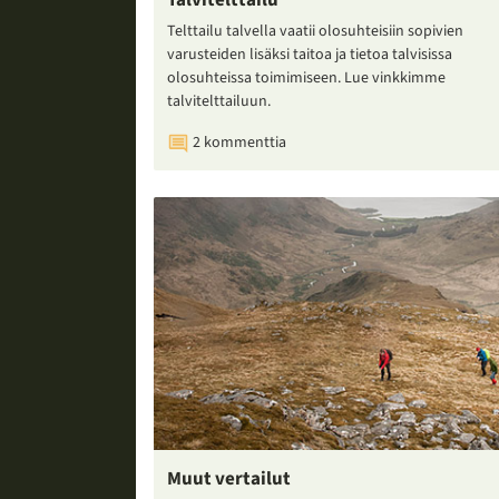
Talvitelttailu
Telttailu talvella vaatii olosuhteisiin sopivien
varusteiden lisäksi taitoa ja tietoa talvisissa
olosuhteissa toimimiseen. Lue vinkkimme
talvitelttailuun.
2 kommenttia
Muut vertailut