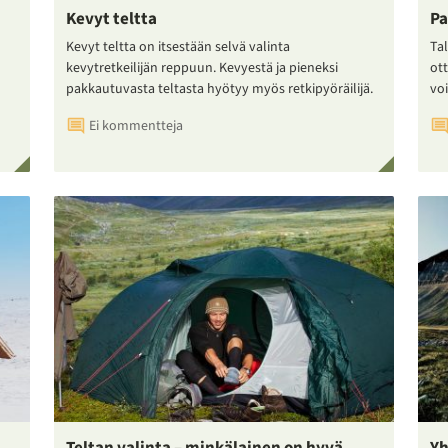
Kevyt teltta
Pa
Kevyt teltta on itsestään selvä valinta
Tal
kevytretkeilijän reppuun. Kevyestä ja pieneksi
ot
pakkautuvasta teltasta hyötyy myös retkipyöräilijä.
voi
Ei kommentteja