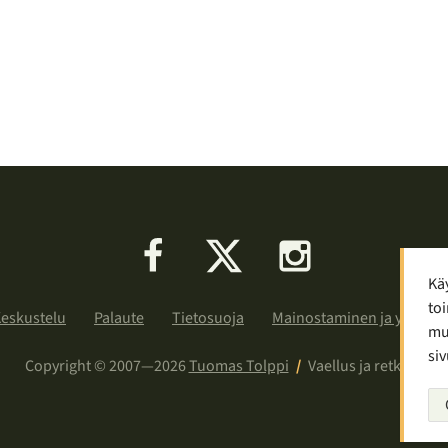
Facebook
X
Instagram
Kä
toi
eskustelu
Palaute
Tietosuoja
Mainostaminen ja yhteist
muu
siv
Copyright © 2007—2026
Tuomas Tolppi
/
Vaellus ja retkeily