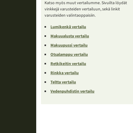
Katso myös muut vertailumme. Sivuilta löydät
vinkkejä varusteiden vertailuun, sekä linkit
varusteiden valintaoppaisiin.
Lumikenkä vertailu
Makuualusta vertailu
Makuupussi vertailu
Otsalamppu vertailu
Retkikeitin vertailu
Rinkka vertailu
Teltta vertailu
Vedenpuhdistin vertailu