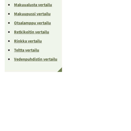
Makuualusta vertailu
Makuupussi vertailu
Otsalamppu vertailu
Retkikeitin vertailu
Rinkka vertailu
Teltta vertailu
Vedenpuhdistin vertailu