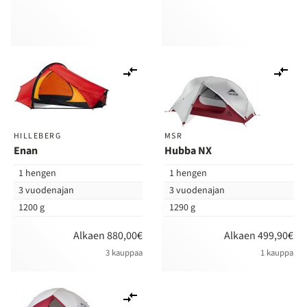
Lisää
Lis
vertailuun
ver
HILLEBERG
MSR
Enan
Hubba NX
1 hengen
1 hengen
3 vuodenajan
3 vuodenajan
1200 g
1290 g
Alkaen 880,00€
Alkaen 499,90€
3 kauppaa
1 kauppa
Lisää