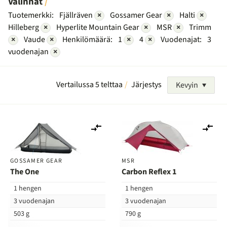
Valinnat
Tuotemerkki:
Fjällräven
×
Gossamer Gear
×
Halti
×
Hilleberg
×
Hyperlite Mountain Gear
×
MSR
×
Trimm
×
Vaude
×
Henkilömäärä:
1
×
4
×
Vuodenajat:
3
vuodenajan
×
Vertailussa 5 telttaa
Järjestys
Kevyin
Lisää
Lis
vertailuun
ver
GOSSAMER GEAR
MSR
The One
Carbon Reflex 1
1 hengen
1 hengen
3 vuodenajan
3 vuodenajan
503 g
790 g