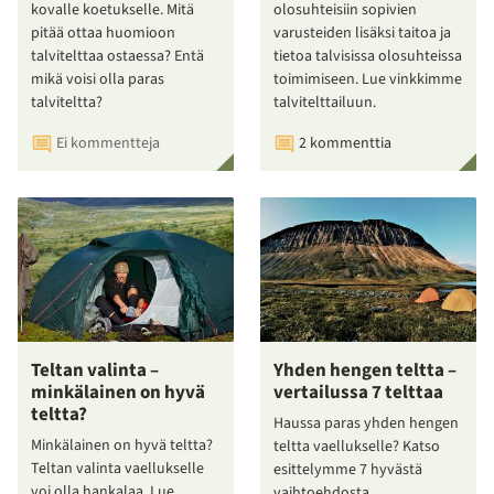
kovalle koetukselle. Mitä
olosuhteisiin sopivien
pitää ottaa huomioon
varusteiden lisäksi taitoa ja
talvitelttaa ostaessa? Entä
tietoa talvisissa olosuhteissa
mikä voisi olla paras
toimimiseen. Lue vinkkimme
talviteltta?
talvitelttailuun.
Ei kommentteja
2 kommenttia
Teltan valinta –
Yhden hengen teltta –
minkälainen on hyvä
vertailussa 7 telttaa
teltta?
Haussa paras yhden hengen
Minkälainen on hyvä teltta?
teltta vaellukselle? Katso
Teltan valinta vaellukselle
esittelymme 7 hyvästä
voi olla hankalaa. Lue
vaihtoehdosta.