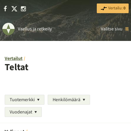
Facebook
X
Instagram
Vertailu:
0
Vaellus ja retkeily
Valitse sivu
Vertailut
Teltat
Tuotemerkki
Henkilömäärä
Vuodenajat