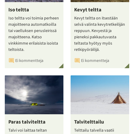
Iso teltta
Kevyt teltta
Iso teltta voi toimia perheen
Kevyt teltta on itsestään
majoitteena automatkoilla
selvä valinta kevytretkeilijän
tai vaelluksen perusleirissä
reppuun. Kevyestä ja
majoitteena. Katso
pieneksi pakkautuvasta
vinkkimme erilaisista isoista
teltasta hyötyy myös
teltoista.
retkipyöräilijä.
Ei kommentteja
Ei kommentteja
Paras talviteltta
Talvitelttailu
Talvi voi laittaa teltan
Telttailu talvella vaatii