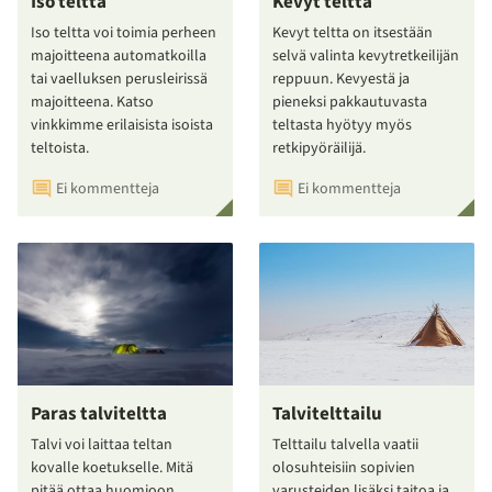
Iso teltta
Kevyt teltta
Iso teltta voi toimia perheen
Kevyt teltta on itsestään
majoitteena automatkoilla
selvä valinta kevytretkeilijän
tai vaelluksen perusleirissä
reppuun. Kevyestä ja
majoitteena. Katso
pieneksi pakkautuvasta
vinkkimme erilaisista isoista
teltasta hyötyy myös
teltoista.
retkipyöräilijä.
Ei kommentteja
Ei kommentteja
Paras talviteltta
Talvitelttailu
Talvi voi laittaa teltan
Telttailu talvella vaatii
kovalle koetukselle. Mitä
olosuhteisiin sopivien
pitää ottaa huomioon
varusteiden lisäksi taitoa ja