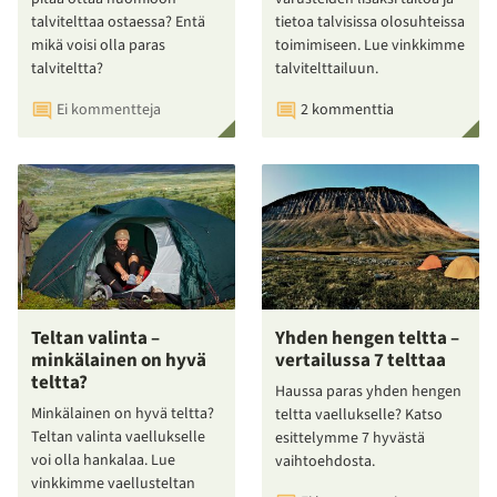
talvitelttaa ostaessa? Entä
tietoa talvisissa olosuhteissa
mikä voisi olla paras
toimimiseen. Lue vinkkimme
talviteltta?
talvitelttailuun.
Ei kommentteja
2 kommenttia
Teltan valinta –
Yhden hengen teltta –
minkälainen on hyvä
vertailussa 7 telttaa
teltta?
Haussa paras yhden hengen
Minkälainen on hyvä teltta?
teltta vaellukselle? Katso
Teltan valinta vaellukselle
esittelymme 7 hyvästä
voi olla hankalaa. Lue
vaihtoehdosta.
vinkkimme vaellusteltan