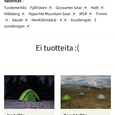
Valinnat
Tuotemerkki:
Fjällräven
×
Gossamer Gear
×
Halti
×
Hilleberg
×
Hyperlite Mountain Gear
×
MSR
×
Trimm
×
Vaude
×
Henkilömäärä:
4
×
Vuodenajat:
3
vuodenajan
×
Ei tuotteita :(