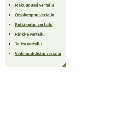
Makuupussi vertailu
Otsalamppu vertailu
Retkikeitin vertailu
Rinkka vertailu
Teltta vertailu
Vedenpuhdistin vertailu