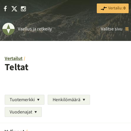
Facebook
X
Instagram
Vertailu:
0
Vaellus ja retkeily
Valitse sivu
Vertailut
Teltat
Tuotemerkki
Henkilömäärä
Vuodenajat