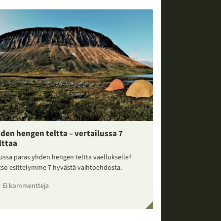
den hengen teltta – vertailussa 7
lttaa
ussa paras yhden hengen teltta vaellukselle?
tso esittelymme 7 hyvästä vaihtoehdosta.
Ei kommentteja