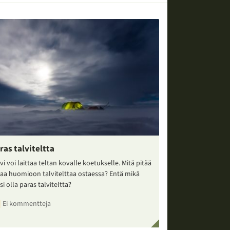
ras talviteltta
vi voi laittaa teltan kovalle koetukselle. Mitä pitää
taa huomioon talvitelttaa ostaessa? Entä mikä
si olla paras talviteltta?
Ei kommentteja