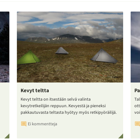
Kevyt teltta
Pa
Kevyt teltta on itsestään selvä valinta
Tal
kevytretkeilijän reppuun. Kevyestä ja pieneksi
ot
pakkautuvasta teltasta hyötyy myös retkipyöräilijä.
voi
Ei kommentteja