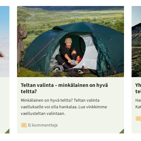
Teltan valinta – minkälainen on hyvä
Yh
teltta?
te
Minkälainen on hyvä teltta? Teltan valinta
Ha
vaellukselle voi olla hankalaa. Lue vinkkimme
Ka
vaellusteltan valintaan.
Ei kommentteja