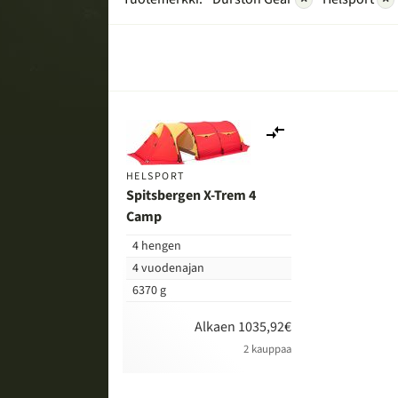
Lisää
vertailuun
HELSPORT
Spitsbergen X-Trem 4
Camp
4 hengen
4 vuodenajan
6370 g
Alkaen 1035,92€
2 kauppaa