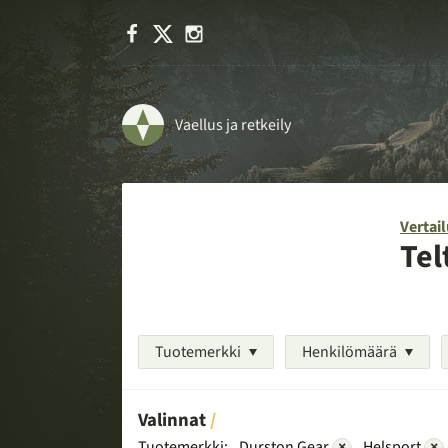
Facebook
X
Instagram
Vaellus ja retkeily
Vertail
Tel
Tuotemerkki
Henkilömäärä
Valinnat
Tuotemerkki:
Durston Gear
×
Helsport
×