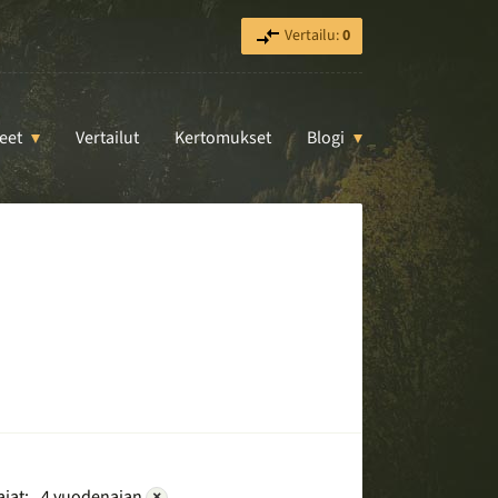
Vertailu:
0
eet
Vertailut
Kertomukset
Blogi
jat:
4 vuodenajan
×