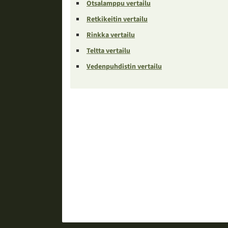
Otsalamppu vertailu
Retkikeitin vertailu
Rinkka vertailu
Teltta vertailu
Vedenpuhdistin vertailu