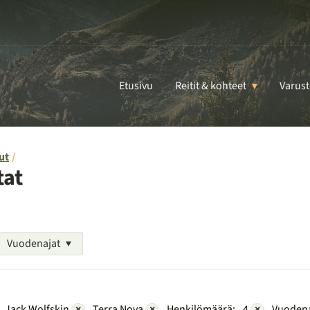
Etusivu
Reitit & kohteet
Varust
ut
tat
Vuodenajat
Jack Wolfskin
×
Terra Nova
×
Henkilömäärä:
4
×
Vuodena