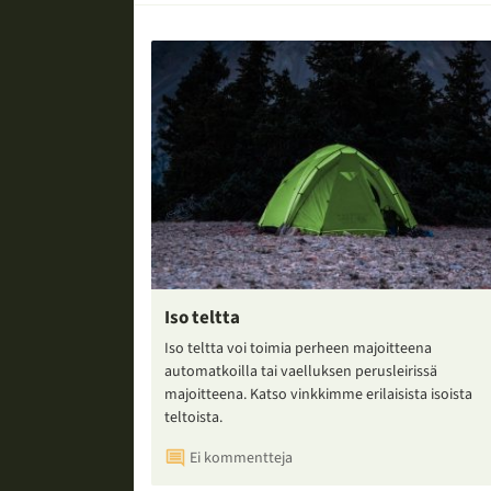
Iso teltta
Iso teltta voi toimia perheen majoitteena
automatkoilla tai vaelluksen perusleirissä
majoitteena. Katso vinkkimme erilaisista isoista
teltoista.
Ei kommentteja