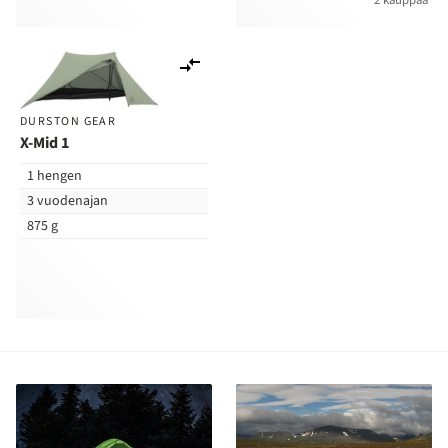
Lisää
vertailuun
DURSTON GEAR
X-Mid 1
1 hengen
3 vuodenajan
875 g