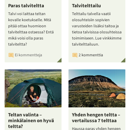
Paras talviteltta
Talvitelttailu
Talvi voi laittaa teltan
Telttailu talvella vaatii
kovalle koetukselle. Mitä
olosuhteisiin sopivien
pitää ottaa huomioon
varusteiden lisäksi taitoa ja
talvitelttaa ostaessa? Entä
tietoa talvisissa olosuhteissa
mikä voisi olla paras
toimimiseen. Lue vinkkimme
talviteltta?
talvitelttailuun.
Ei kommentteja
2 kommenttia
Teltan valinta –
Yhden hengen teltta –
minkälainen on hyvä
vertailussa 7 telttaa
teltta?
Haussa paras yhden hengen