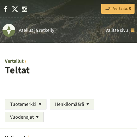
Facebook
X
Instagram
Vertailu:
0
Vaellus ja retkeily
Valitse sivu
Vertailut
Teltat
Tuotemerkki
Henkilömäärä
Vuodenajat