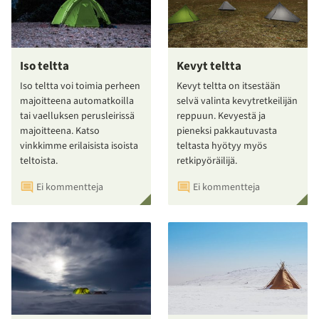
Iso teltta
Kevyt teltta
Iso teltta voi toimia perheen
Kevyt teltta on itsestään
majoitteena automatkoilla
selvä valinta kevytretkeilijän
tai vaelluksen perusleirissä
reppuun. Kevyestä ja
majoitteena. Katso
pieneksi pakkautuvasta
vinkkimme erilaisista isoista
teltasta hyötyy myös
teltoista.
retkipyöräilijä.
Ei kommentteja
Ei kommentteja