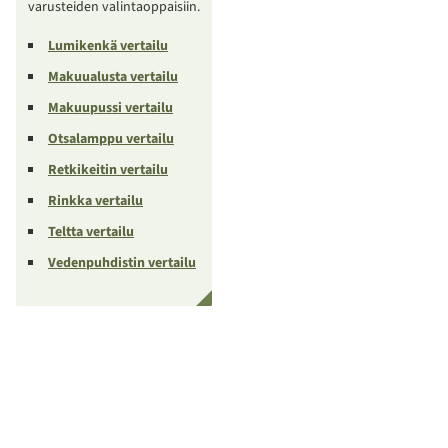
varusteiden valintaoppaisiin.
Lumikenkä vertailu
Makuualusta vertailu
Makuupussi vertailu
Otsalamppu vertailu
Retkikeitin vertailu
Rinkka vertailu
Teltta vertailu
Vedenpuhdistin vertailu