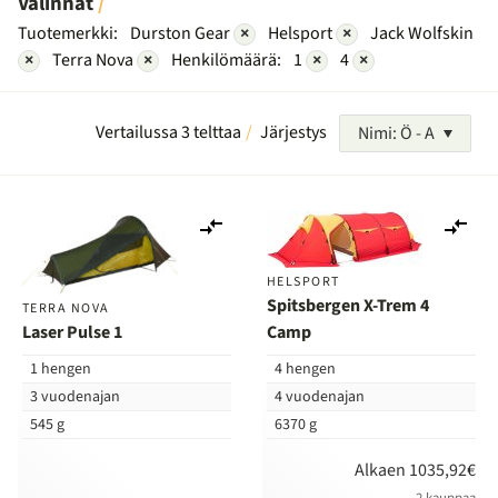
Valinnat
Tuotemerkki:
Durston Gear
×
Helsport
×
Jack Wolfskin
×
Terra Nova
×
Henkilömäärä:
1
×
4
×
Vertailussa 3 telttaa
Järjestys
Nimi: Ö - A
Lisää
Lis
vertailuun
ver
HELSPORT
Spitsbergen X-Trem 4
TERRA NOVA
Laser Pulse 1
Camp
1 hengen
4 hengen
3 vuodenajan
4 vuodenajan
545 g
6370 g
Alkaen 1035,92€
2 kauppaa