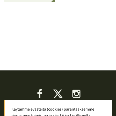
Facebook
X
Instagram
Käytämme evästeitä (cookies) parantaaksemme
Keskustelu
Palaute
Tietosuoja
sivujemme toimintaa ja käyttäjäystävällisyyttä.