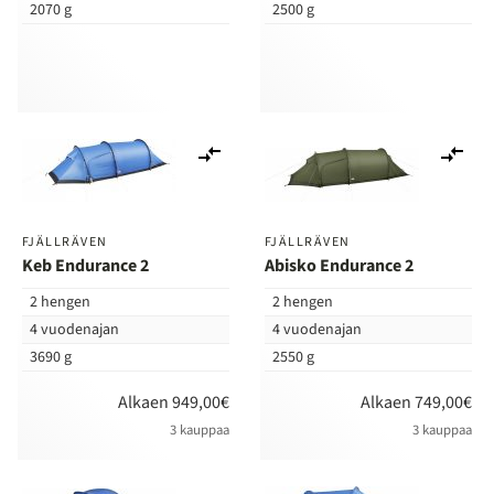
2070 g
2500 g
Lisää
Lis
vertailuun
ver
FJÄLLRÄVEN
FJÄLLRÄVEN
Keb Endurance 2
Abisko Endurance 2
2 hengen
2 hengen
4 vuodenajan
4 vuodenajan
3690 g
2550 g
Alkaen 949,00€
Alkaen 749,00€
3 kauppaa
3 kauppaa