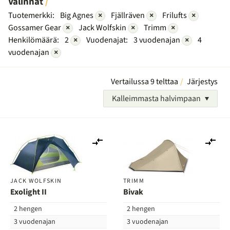
Valinnat
Tuotemerkki:
Big Agnes
×
Fjällräven
×
Frilufts
×
Gossamer Gear
×
Jack Wolfskin
×
Trimm
×
Henkilömäärä:
2
×
Vuodenajat:
3 vuodenajan
×
4
vuodenajan
×
Vertailussa 9 telttaa
Järjestys
Kalleimmasta halvimpaan
Lisää
Lis
vertailuun
ver
JACK WOLFSKIN
TRIMM
Exolight II
Bivak
2 hengen
2 hengen
3 vuodenajan
3 vuodenajan