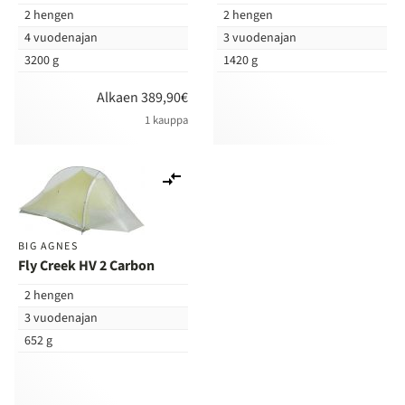
2 hengen
2 hengen
4 vuodenajan
3 vuodenajan
3200 g
1420 g
Alkaen 389,90€
1 kauppa
Lisää
vertailuun
BIG AGNES
Fly Creek HV 2 Carbon
2 hengen
3 vuodenajan
652 g