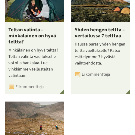
Teltan valinta –
Yhden hengen teltta –
minkälainen on hyvä
vertailussa 7 telttaa
teltta?
Haussa paras yhden hengen
Minkälainen on hyvä teltta?
teltta vaellukselle? Katso
Teltan valinta vaellukselle
esittelymme 7 hyvästä
voi olla hankalaa. Lue
vaihtoehdosta.
vinkkimme vaellusteltan
Ei kommentteja
valintaan.
Ei kommentteja