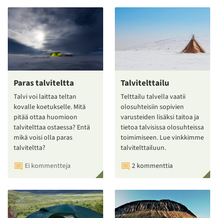
Paras talviteltta
Talvitelttailu
Talvi voi laittaa teltan
Telttailu talvella vaatii
kovalle koetukselle. Mitä
olosuhteisiin sopivien
pitää ottaa huomioon
varusteiden lisäksi taitoa ja
talvitelttaa ostaessa? Entä
tietoa talvisissa olosuhteissa
mikä voisi olla paras
toimimiseen. Lue vinkkimme
talviteltta?
talvitelttailuun.
Ei kommentteja
2 kommenttia