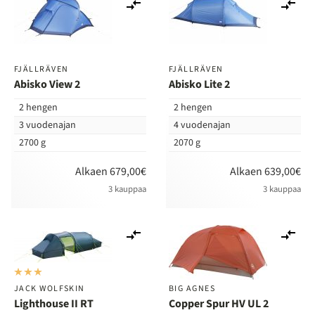
Lisää
Lis
vertailuun
ver
FJÄLLRÄVEN
FJÄLLRÄVEN
Abisko View 2
Abisko Lite 2
2 hengen
2 hengen
3 vuodenajan
4 vuodenajan
2700 g
2070 g
Alkaen 679,00€
Alkaen 639,00€
3 kauppaa
3 kauppaa
Lisää
Lis
vertailuun
ver
JACK WOLFSKIN
BIG AGNES
Lighthouse II RT
Copper Spur HV UL 2