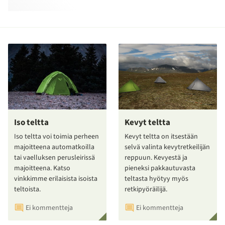
Iso teltta
Kevyt teltta
Iso teltta voi toimia perheen
Kevyt teltta on itsestään
majoitteena automatkoilla
selvä valinta kevytretkeilijän
tai vaelluksen perusleirissä
reppuun. Kevyestä ja
majoitteena. Katso
pieneksi pakkautuvasta
vinkkimme erilaisista isoista
teltasta hyötyy myös
teltoista.
retkipyöräilijä.
Ei kommentteja
Ei kommentteja