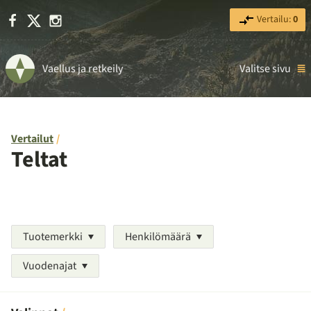
Facebook
X
Instagram
Vertailu:
0
Vaellus ja retkeily
Valitse sivu
Vertailut
Teltat
Tuotemerkki
Henkilömäärä
Vuodenajat