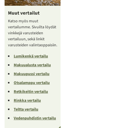
Muut vertailut
Katso myös muut
vertailumme. Sivuilta löydät
vinkkejä varusteiden
vertailuun, sekä linkit
varusteiden valintaoppaisiin.
Lumikenkä vertailu
Makuualusta vertailu
Makuupussi vertailu
Otsalamppu vertailu
Retkikeitin vertailu
Rinkka vertailu
Teltta vertailu
Vedenpuhdistin vertailu