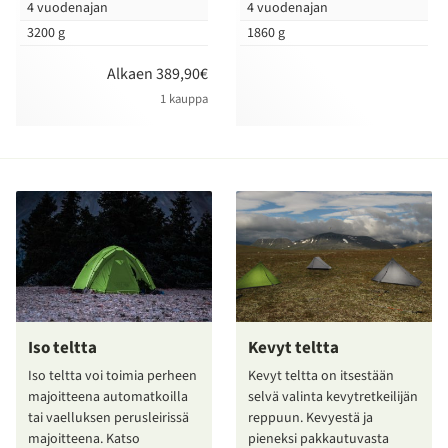
4 vuodenajan
4 vuodenajan
3200 g
1860 g
Alkaen 389,90€
1 kauppa
Iso teltta
Kevyt teltta
Iso teltta voi toimia perheen
Kevyt teltta on itsestään
majoitteena automatkoilla
selvä valinta kevytretkeilijän
tai vaelluksen perusleirissä
reppuun. Kevyestä ja
majoitteena. Katso
pieneksi pakkautuvasta