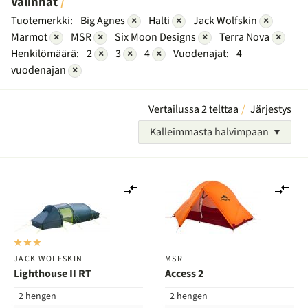
Valinnat
Tuotemerkki:
Big Agnes
×
Halti
×
Jack Wolfskin
×
Marmot
×
MSR
×
Six Moon Designs
×
Terra Nova
×
Henkilömäärä:
2
×
3
×
4
×
Vuodenajat:
4
vuodenajan
×
Vertailussa 2 telttaa
Järjestys
Kalleimmasta halvimpaan
Lisää
Lis
vertailuun
ver
JACK WOLFSKIN
MSR
Lighthouse II RT
Access 2
2 hengen
2 hengen