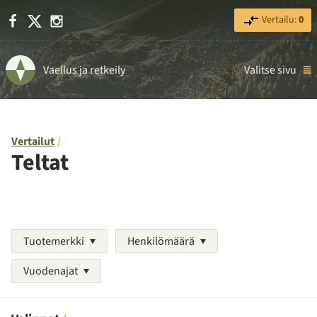
Facebook
X
Instagram
Vertailu:
0
Vaellus ja retkeily
Valitse sivu
Vertailut
Teltat
Tuotemerkki
Henkilömäärä
Vuodenajat