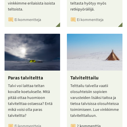
vinkkimme erilaisista isoista
teltasta hyötyy myös
teltoista.
retkipyöräilijä.
Ei kommentteja
Ei kommentteja
Paras talviteltta
Talvitelttailu
Talvi voi laittaa teltan
Telttailu talvella vaatii
kovalle koetukselle. Mitä
olosuhteisiin sopivien
pitää ottaa huomioon
varusteiden lisäksi taitoa ja
talvitelttaa ostaessa? Entä
tietoa talvisissa olosuhteissa
mikä voisi olla paras
toimimiseen. Lue vinkkimme
talviteltta?
talvitelttailuun.
Ei kommentteja
2 kommenttia