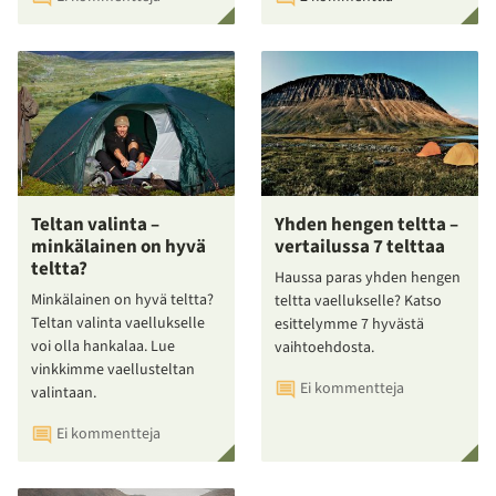
Teltan valinta –
Yhden hengen teltta –
minkälainen on hyvä
vertailussa 7 telttaa
teltta?
Haussa paras yhden hengen
Minkälainen on hyvä teltta?
teltta vaellukselle? Katso
Teltan valinta vaellukselle
esittelymme 7 hyvästä
voi olla hankalaa. Lue
vaihtoehdosta.
vinkkimme vaellusteltan
Ei kommentteja
valintaan.
Ei kommentteja