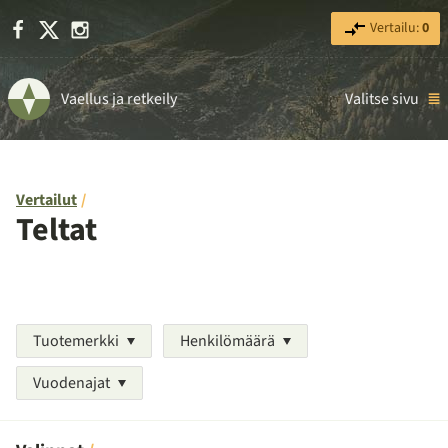
Facebook
X
Instagram
Vertailu:
0
Vaellus ja retkeily
Valitse sivu
Vertailut
Teltat
Tuotemerkki
Henkilömäärä
Vuodenajat