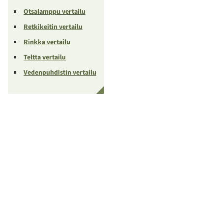
Otsalamppu vertailu
Retkikeitin vertailu
Rinkka vertailu
Teltta vertailu
Vedenpuhdistin vertailu