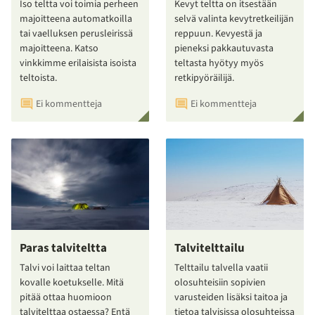
Iso teltta voi toimia perheen
Kevyt teltta on itsestään
majoitteena automatkoilla
selvä valinta kevytretkeilijän
tai vaelluksen perusleirissä
reppuun. Kevyestä ja
majoitteena. Katso
pieneksi pakkautuvasta
vinkkimme erilaisista isoista
teltasta hyötyy myös
teltoista.
retkipyöräilijä.
Ei kommentteja
Ei kommentteja
Paras talviteltta
Talvitelttailu
Talvi voi laittaa teltan
Telttailu talvella vaatii
kovalle koetukselle. Mitä
olosuhteisiin sopivien
pitää ottaa huomioon
varusteiden lisäksi taitoa ja
talvitelttaa ostaessa? Entä
tietoa talvisissa olosuhteissa