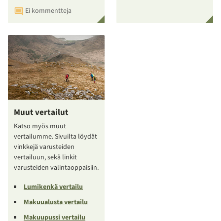
Ei kommentteja
Muut vertailut
Katso myös muut
vertailumme. Sivuilta löydät
vinkkejä varusteiden
vertailuun, sekä linkit
varusteiden valintaoppaisiin.
Lumikenkä vertailu
Makuualusta vertailu
Makuupussi vertailu