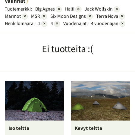
Valinnat
Tuotemerkki:
Big Agnes
×
Halti
×
Jack Wolfskin
×
Marmot
×
MSR
×
Six Moon Designs
×
Terra Nova
×
Henkilömäärä:
1
×
4
×
Vuodenajat:
4 vuodenajan
×
Ei tuotteita :(
Iso teltta
Kevyt teltta