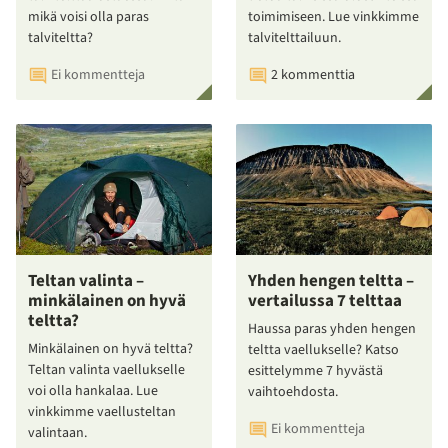
mikä voisi olla paras
toimimiseen. Lue vinkkimme
talviteltta?
talvitelttailuun.
Ei kommentteja
2 kommenttia
Teltan valinta –
Yhden hengen teltta –
minkälainen on hyvä
vertailussa 7 telttaa
teltta?
Haussa paras yhden hengen
Minkälainen on hyvä teltta?
teltta vaellukselle? Katso
Teltan valinta vaellukselle
esittelymme 7 hyvästä
voi olla hankalaa. Lue
vaihtoehdosta.
vinkkimme vaellusteltan
Ei kommentteja
valintaan.