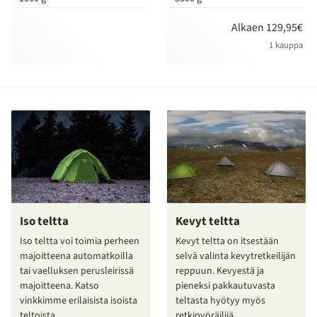
Alkaen 129,95€
1 kauppa
Iso teltta
Kevyt teltta
Iso teltta voi toimia perheen
Kevyt teltta on itsestään
majoitteena automatkoilla
selvä valinta kevytretkeilijän
tai vaelluksen perusleirissä
reppuun. Kevyestä ja
majoitteena. Katso
pieneksi pakkautuvasta
vinkkimme erilaisista isoista
teltasta hyötyy myös
teltoista.
retkipyöräilijä.