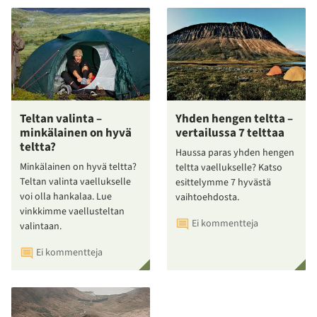
Teltan valinta –
Yhden hengen teltta –
minkälainen on hyvä
vertailussa 7 telttaa
teltta?
Haussa paras yhden hengen
Minkälainen on hyvä teltta?
teltta vaellukselle? Katso
Teltan valinta vaellukselle
esittelymme 7 hyvästä
voi olla hankalaa. Lue
vaihtoehdosta.
vinkkimme vaellusteltan
Ei kommentteja
valintaan.
Ei kommentteja