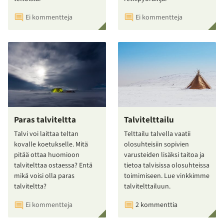
Ei kommentteja
Ei kommentteja
Paras talviteltta
Talvitelttailu
Talvi voi laittaa teltan
Telttailu talvella vaatii
kovalle koetukselle. Mitä
olosuhteisiin sopivien
pitää ottaa huomioon
varusteiden lisäksi taitoa ja
talvitelttaa ostaessa? Entä
tietoa talvisissa olosuhteissa
mikä voisi olla paras
toimimiseen. Lue vinkkimme
talviteltta?
talvitelttailuun.
Ei kommentteja
2 kommenttia