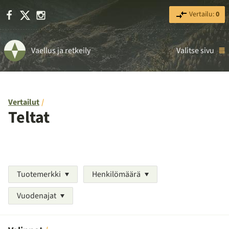
Facebook
X
Instagram
Vertailu:
0
Vaellus ja retkeily
Valitse sivu
Vertailut
Teltat
Tuotemerkki
Henkilömäärä
Vuodenajat