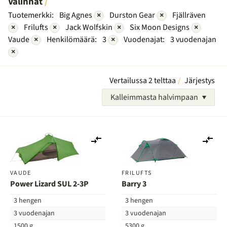
Valinnat
Tuotemerkki:
Big Agnes
×
Durston Gear
×
Fjällräven
×
Frilufts
×
Jack Wolfskin
×
Six Moon Designs
×
Vaude
×
Henkilömäärä:
3
×
Vuodenajat:
3 vuodenajan
×
Vertailussa 2 telttaa
Järjestys
Kalleimmasta halvimpaan
Lisää
Lis
vertailuun
ver
VAUDE
FRILUFTS
Power Lizard SUL 2-3P
Barry 3
3 hengen
3 hengen
3 vuodenajan
3 vuodenajan
1500 g
5300 g