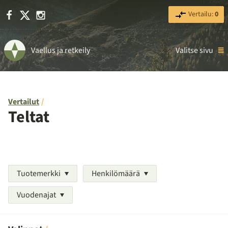
Facebook
X
Instagram
Vertailu:
0
Vaellus ja retkeily
Valitse sivu
Vertailut
Teltat
Tuotemerkki
Henkilömäärä
Vuodenajat