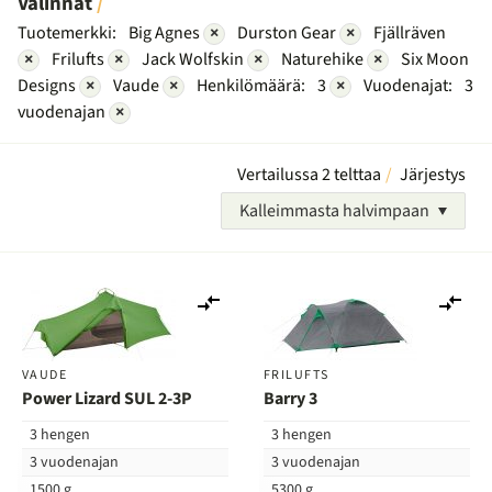
Valinnat
Tuotemerkki:
Big Agnes
×
Durston Gear
×
Fjällräven
×
Frilufts
×
Jack Wolfskin
×
Naturehike
×
Six Moon
Designs
×
Vaude
×
Henkilömäärä:
3
×
Vuodenajat:
3
vuodenajan
×
Vertailussa 2 telttaa
Järjestys
Kalleimmasta halvimpaan
Lisää
Lis
vertailuun
ver
VAUDE
FRILUFTS
Power Lizard SUL 2-3P
Barry 3
3 hengen
3 hengen
3 vuodenajan
3 vuodenajan
1500 g
5300 g