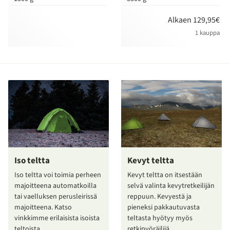
Alkaen 129,95€
1 kauppa
Iso teltta
Kevyt teltta
Iso teltta voi toimia perheen
Kevyt teltta on itsestään
majoitteena automatkoilla
selvä valinta kevytretkeilijän
tai vaelluksen perusleirissä
reppuun. Kevyestä ja
majoitteena. Katso
pieneksi pakkautuvasta
vinkkimme erilaisista isoista
teltasta hyötyy myös
teltoista.
retkipyöräilijä.