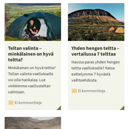
Teltan valinta –
Yhden hengen teltta –
minkälainen on hyvä
vertailussa 7 telttaa
teltta?
Haussa paras yhden hengen
Minkälainen on hyvä teltta?
teltta vaellukselle? Katso
Teltan valinta vaellukselle
esittelymme 7 hyvästä
voi olla hankalaa. Lue
vaihtoehdosta.
vinkkimme vaellusteltan
Ei kommentteja
valintaan.
Ei kommentteja