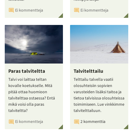
Ei kommentteja
Ei kommentteja
Paras talviteltta
Talvitelttailu
Talvi voi laittaa teltan
Telttailu talvella vaatii
kovalle koetukselle. Mitä
olosuhteisiin sopivien
pitää ottaa huomioon
varusteiden lisäksi taitoa ja
talvitelttaa ostaessa? Entä
tietoa talvisissa olosuhteissa
mikä voisi olla paras
toimimiseen. Lue vinkkimme
talviteltta?
talvitelttailuun.
Ei kommentteja
2 kommenttia