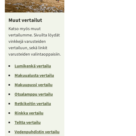
Muut vertailut
Katso myös muut
vertailumme. Sivuilta löydät
vinkkejä varusteiden
vertailuun, sekä linkit
varusteiden valintaoppaisiin.
Lumikenkä vertailu
Makuualusta vertailu
Makuupussi vertailu
Otsalamppu vertailu
Retkikeitin vertailu
Rinkka vertailu
Teltta vertailu
Vedenpuhdistin vertailu