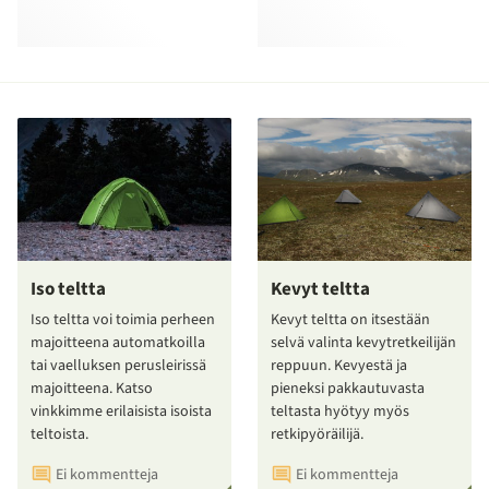
Iso teltta
Kevyt teltta
Iso teltta voi toimia perheen
Kevyt teltta on itsestään
majoitteena automatkoilla
selvä valinta kevytretkeilijän
tai vaelluksen perusleirissä
reppuun. Kevyestä ja
majoitteena. Katso
pieneksi pakkautuvasta
vinkkimme erilaisista isoista
teltasta hyötyy myös
teltoista.
retkipyöräilijä.
Ei kommentteja
Ei kommentteja