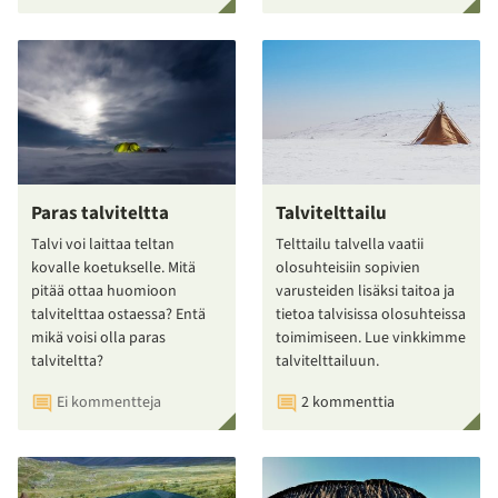
Paras talviteltta
Talvitelttailu
Talvi voi laittaa teltan
Telttailu talvella vaatii
kovalle koetukselle. Mitä
olosuhteisiin sopivien
pitää ottaa huomioon
varusteiden lisäksi taitoa ja
talvitelttaa ostaessa? Entä
tietoa talvisissa olosuhteissa
mikä voisi olla paras
toimimiseen. Lue vinkkimme
talviteltta?
talvitelttailuun.
Ei kommentteja
2 kommenttia