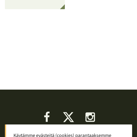
Facebook
X
Instagram
Käytämme evästeitä (cookies) parantaaksemme
Keskustelu
Palaute
Tietosuoja