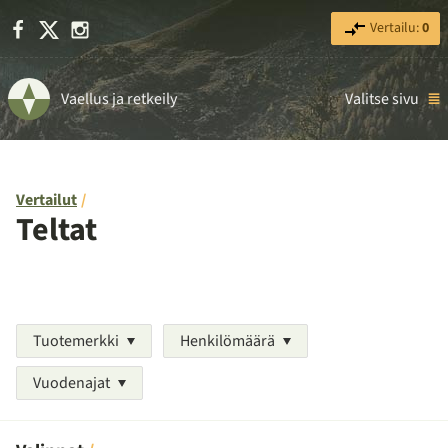
Facebook
X
Instagram
Vertailu:
0
Vaellus ja retkeily
Valitse sivu
Vertailut
Teltat
Tuotemerkki
Henkilömäärä
Vuodenajat