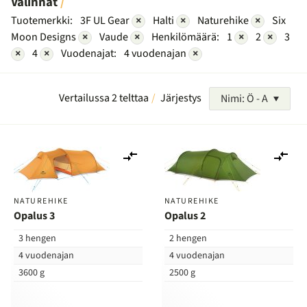
Valinnat
Tuotemerkki:
3F UL Gear
×
Halti
×
Naturehike
×
Six
Moon Designs
×
Vaude
×
Henkilömäärä:
1
×
2
×
3
×
4
×
Vuodenajat:
4 vuodenajan
×
Vertailussa 2 telttaa
Järjestys
Nimi: Ö - A
Lisää
Lis
vertailuun
ver
NATUREHIKE
NATUREHIKE
Opalus 3
Opalus 2
3 hengen
2 hengen
4 vuodenajan
4 vuodenajan
3600 g
2500 g