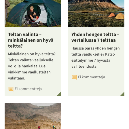
Teltan valinta –
Yhden hengen teltta –
minkälainen on hyvä
vertailussa 7 telttaa
teltta?
Haussa paras yhden hengen
Minkälainen on hyvä teltta?
teltta vaellukselle? Katso
Teltan valinta vaellukselle
esittelymme 7 hyvästä
voi olla hankalaa. Lue
vaihtoehdosta.
vinkkimme vaellusteltan
Ei kommentteja
valintaan.
Ei kommentteja