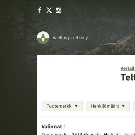
Facebook
X
Instagram
Vaellus ja retkeily
Vertail
Tel
Tuotemerkki
Henkilömäärä
Valinnat
Tuotemerkki:
3F UL Gear
×
Halti
×
Jack 