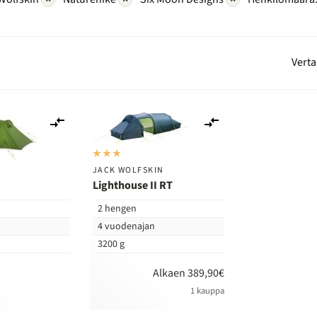
Verta
Lisää
Lisää
vertailuun
vertailuun
JACK WOLFSKIN
Lighthouse II RT
2 hengen
n
4 vuodenajan
3200 g
Alkaen 389,90€
1 kauppa