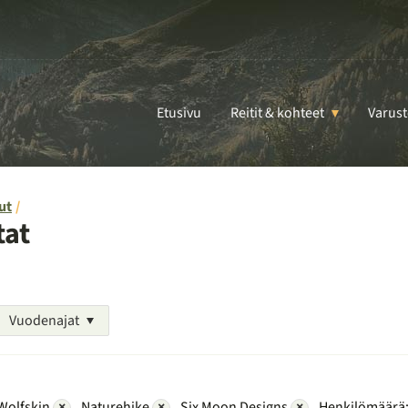
Etusivu
Reitit & kohteet
Varust
ut
tat
Vuodenajat
Wolfskin
×
Naturehike
×
Six Moon Designs
×
Henkilömäärä