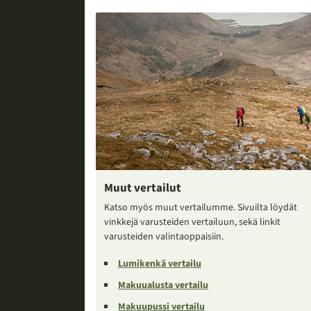
Muut vertailut
Katso myös muut vertailumme. Sivuilta löydät
vinkkejä varusteiden vertailuun, sekä linkit
varusteiden valintaoppaisiin.
Lumikenkä vertailu
Makuualusta vertailu
Makuupussi vertailu