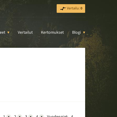
Vertailu:
0
eet
Vertailut
Kertomukset
Blogi
:
1
×
2
×
3
×
4
×
Vuodenajat:
4