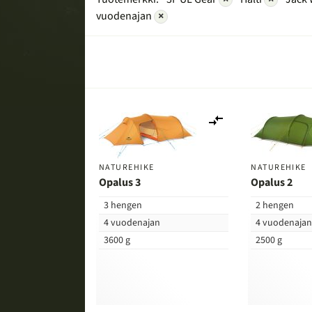
vuodenajan
×
Lisää
vertailuun
NATUREHIKE
NATUREHIKE
Opalus 3
Opalus 2
3 hengen
2 hengen
4 vuodenajan
4 vuodenaja
3600 g
2500 g