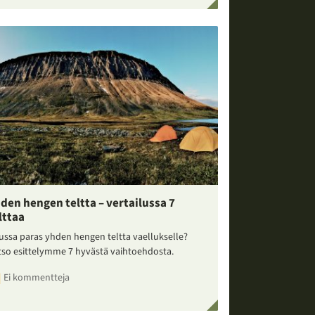
den hengen teltta – vertailussa 7
lttaa
ussa paras yhden hengen teltta vaellukselle?
tso esittelymme 7 hyvästä vaihtoehdosta.
Ei kommentteja