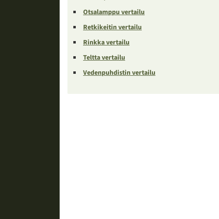
Otsalamppu vertailu
Retkikeitin vertailu
Rinkka vertailu
Teltta vertailu
Vedenpuhdistin vertailu