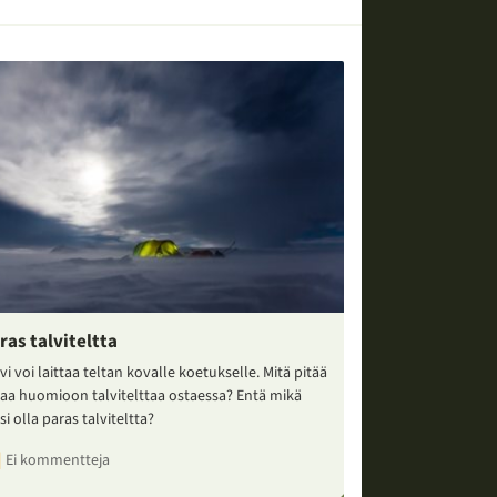
ras talviteltta
vi voi laittaa teltan kovalle koetukselle. Mitä pitää
taa huomioon talvitelttaa ostaessa? Entä mikä
si olla paras talviteltta?
Ei kommentteja