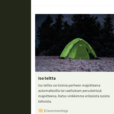
Iso teltta
Iso teltta voi toimia perheen majoitteena
automatkoilla tai vaelluksen perusleirissä
majoitteena. Katso vinkkimme erilaisista isoista
teltoista.
Ei kommentteja