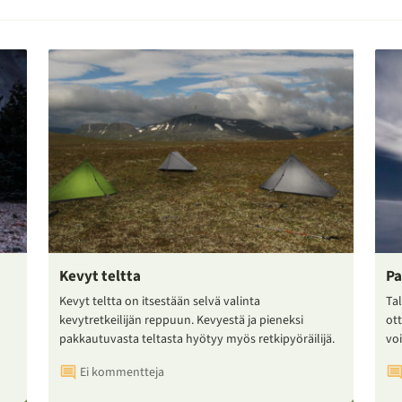
Kevyt teltta
Pa
Kevyt teltta on itsestään selvä valinta
Tal
kevytretkeilijän reppuun. Kevyestä ja pieneksi
ot
pakkautuvasta teltasta hyötyy myös retkipyöräilijä.
voi
Ei kommentteja