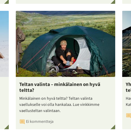
Teltan valinta – minkälainen on hyvä
Yh
teltta?
te
Minkälainen on hyvä teltta? Teltan valinta
Ha
vaellukselle voi olla hankalaa. Lue vinkkimme
Ka
vaellusteltan valintaan.
Ei kommentteja