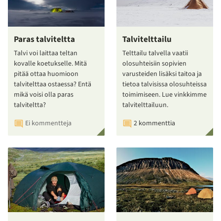
Paras talviteltta
Talvitelttailu
Talvi voi laittaa teltan
Telttailu talvella vaatii
kovalle koetukselle. Mitä
olosuhteisiin sopivien
pitää ottaa huomioon
varusteiden lisäksi taitoa ja
talvitelttaa ostaessa? Entä
tietoa talvisissa olosuhteissa
mikä voisi olla paras
toimimiseen. Lue vinkkimme
talviteltta?
talvitelttailuun.
Ei kommentteja
2 kommenttia