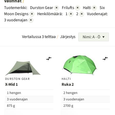
Valinnat
Tuotemerkki:
Durston Gear
×
Frilufts
×
Halti
×
Six
Moon Designs
×
Henkilömäärä:
1
×
2
×
Vuodenajat:
3 vuodenajan
×
Vertailussa 3 telttaa
Järjestys
Nimi: A - Ö
Lisää
Lis
vertailuun
ver
DURSTON GEAR
HALTI
X-Mid 1
Ruka 2
1 hengen
2 hengen
3 vuodenajan
3 vuodenajan
875 g
2700 g