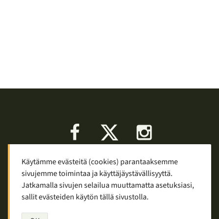
Facebook
X
Instagram
Käytämme evästeitä (cookies) parantaaksemme
Keskustelu
Palaute
Tietosuoja
sivujemme toimintaa ja käyttäjäystävällisyyttä.
Mainostaminen ja yhteistyö
Jatkamalla sivujen selailua muuttamatta asetuksiasi,
sallit evästeiden käytön tällä sivustolla.
Copyright © 2007—2026
Tuomas Tolppi
/
Vaellus ja retkeily