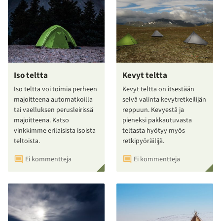
Iso teltta
Kevyt teltta
Iso teltta voi toimia perheen
Kevyt teltta on itsestään
majoitteena automatkoilla
selvä valinta kevytretkeilijän
tai vaelluksen perusleirissä
reppuun. Kevyestä ja
majoitteena. Katso
pieneksi pakkautuvasta
vinkkimme erilaisista isoista
teltasta hyötyy myös
teltoista.
retkipyöräilijä.
Ei kommentteja
Ei kommentteja