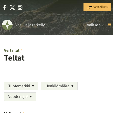
Facebook
X
Instagram
Vertailu:
0
Vaellus ja retkeily
Valitse sivu
Vertailut
Teltat
Tuotemerkki
Henkilömäärä
Vuodenajat