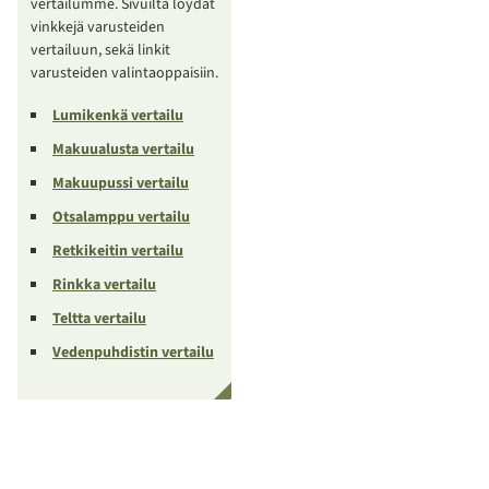
vertailumme. Sivuilta löydät
vinkkejä varusteiden
vertailuun, sekä linkit
varusteiden valintaoppaisiin.
Lumikenkä vertailu
Makuualusta vertailu
Makuupussi vertailu
Otsalamppu vertailu
Retkikeitin vertailu
Rinkka vertailu
Teltta vertailu
Vedenpuhdistin vertailu