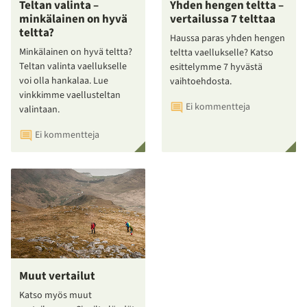
Teltan valinta –
Yhden hengen teltta –
minkälainen on hyvä
vertailussa 7 telttaa
teltta?
Haussa paras yhden hengen
Minkälainen on hyvä teltta?
teltta vaellukselle? Katso
Teltan valinta vaellukselle
esittelymme 7 hyvästä
voi olla hankalaa. Lue
vaihtoehdosta.
vinkkimme vaellusteltan
Ei kommentteja
valintaan.
Ei kommentteja
Muut vertailut
Katso myös muut