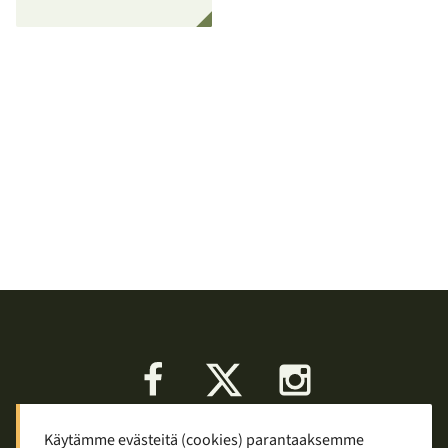
Facebook
X
Instagram
Käytämme evästeitä (cookies) parantaaksemme
Keskustelu
Palaute
Tietosuoja