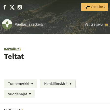
Facebook
X
Instagram
Vertailu:
0
Vaellus ja retkeily
Valitse sivu
Vertailut
Teltat
Tuotemerkki
Henkilömäärä
Vuodenajat