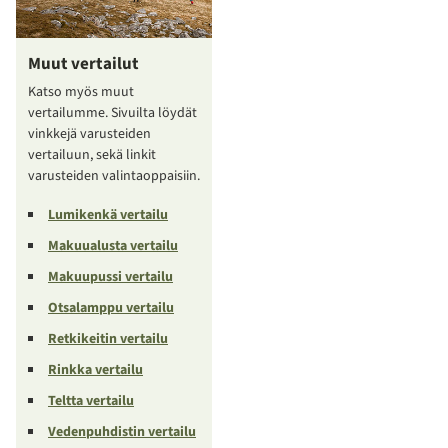
Muut vertailut
Katso myös muut
vertailumme. Sivuilta löydät
vinkkejä varusteiden
vertailuun, sekä linkit
varusteiden valintaoppaisiin.
Lumikenkä vertailu
Makuualusta vertailu
Makuupussi vertailu
Otsalamppu vertailu
Retkikeitin vertailu
Rinkka vertailu
Teltta vertailu
Vedenpuhdistin vertailu