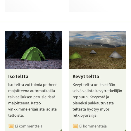
Iso teltta
Kevyt teltta
Iso teltta voi toimia perheen
Kevyt teltta on itsestään
majoitteena automatkoilla
selvä valinta kevytretkeilijän
tai vaelluksen perusleirissä
reppuun. Kevyestä ja
majoitteena. Katso
pieneksi pakkautuvasta
vinkkimme erilaisista isoista
teltasta hyötyy myös
teltoista.
retkipyöräilijä.
Ei kommentteja
Ei kommentteja