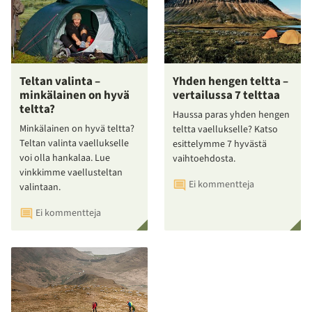
Teltan valinta –
Yhden hengen teltta –
minkälainen on hyvä
vertailussa 7 telttaa
teltta?
Haussa paras yhden hengen
Minkälainen on hyvä teltta?
teltta vaellukselle? Katso
Teltan valinta vaellukselle
esittelymme 7 hyvästä
voi olla hankalaa. Lue
vaihtoehdosta.
vinkkimme vaellusteltan
Ei kommentteja
valintaan.
Ei kommentteja