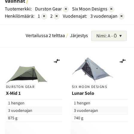
Valinnat
Tuotemerkki:
Durston Gear
×
Six Moon Designs
×
Henkilömäärä:
1
×
2
×
Vuodenajat:
3 vuodenajan
×
Vertailussa 2 telttaa
Järjestys
Nimi: A - Ö
Lisää
Lis
vertailuun
ver
DURSTON GEAR
SIX MOON DESIGNS
X-Mid 1
Lunar Solo
1 hengen
1 hengen
3 vuodenajan
3 vuodenajan
875 g
740 g