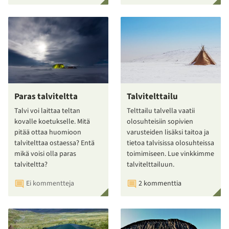
Paras talviteltta
Talvitelttailu
Talvi voi laittaa teltan
Telttailu talvella vaatii
kovalle koetukselle. Mitä
olosuhteisiin sopivien
pitää ottaa huomioon
varusteiden lisäksi taitoa ja
talvitelttaa ostaessa? Entä
tietoa talvisissa olosuhteissa
mikä voisi olla paras
toimimiseen. Lue vinkkimme
talviteltta?
talvitelttailuun.
Ei kommentteja
2 kommenttia