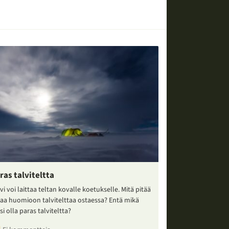
ras talviteltta
vi voi laittaa teltan kovalle koetukselle. Mitä pitää
taa huomioon talvitelttaa ostaessa? Entä mikä
si olla paras talviteltta?