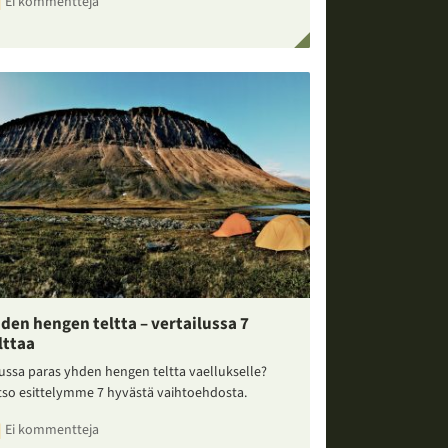
Ei kommentteja
den hengen teltta – vertailussa 7
lttaa
ussa paras yhden hengen teltta vaellukselle?
tso esittelymme 7 hyvästä vaihtoehdosta.
Ei kommentteja