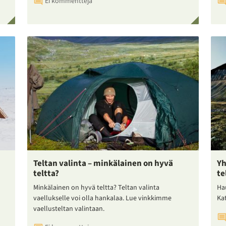
Ei kommentteja
Teltan valinta – minkälainen on hyvä
Yh
teltta?
te
Minkälainen on hyvä teltta? Teltan valinta
Ha
vaellukselle voi olla hankalaa. Lue vinkkimme
Ka
vaellusteltan valintaan.