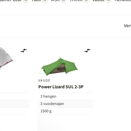
Ver
Lisää
Lisää
vertailuun
vertailuun
VAUDE
Power Lizard SUL 2-3P
3 hengen
n
3 vuodenajan
1500 g