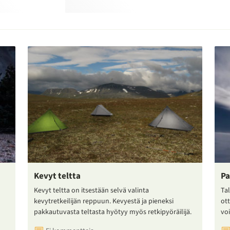
Kevyt teltta
Pa
Kevyt teltta on itsestään selvä valinta
Tal
kevytretkeilijän reppuun. Kevyestä ja pieneksi
ot
pakkautuvasta teltasta hyötyy myös retkipyöräilijä.
voi