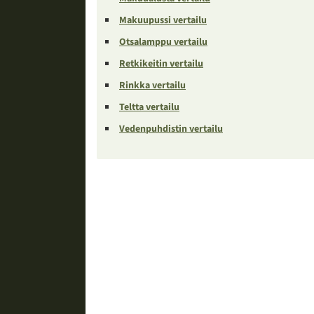
Makuupussi vertailu
Otsalamppu vertailu
Retkikeitin vertailu
Rinkka vertailu
Teltta vertailu
Vedenpuhdistin vertailu