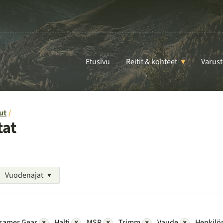
Etusivu
Reitit & kohteet
Varust
ut
tat
Vuodenajat
samer Gear
×
Halti
×
MSR
×
Trimm
×
Vaude
×
Henkilö