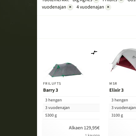
vuodenajan
×
4 vuodenajan
×
Lisää
vertailuun
FRILUFTS
MSR
Barry 3
Elixir 3
3 hengen
3 hengen
3 vuodenajan
3 vuodenaja
5300 g
3100 g
Alkaen 129,95€
1 kauppa