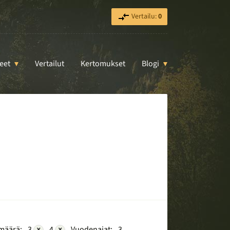
Vertailu:
0
eet
Vertailut
Kertomukset
Blogi
määrä:
3
×
4
×
Vuodenajat:
3