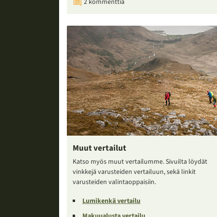
2 kommenttia
Muut vertailut
Katso myös muut vertailumme. Sivuilta löydät
vinkkejä varusteiden vertailuun, sekä linkit
varusteiden valintaoppaisiin.
Lumikenkä vertailu
Makuualusta vertailu