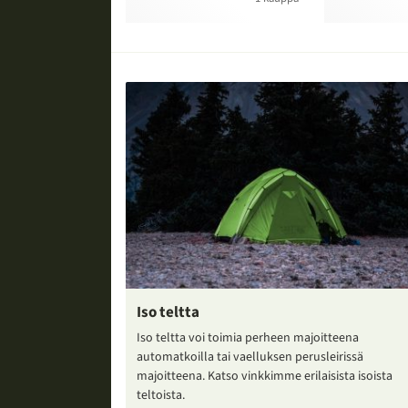
Iso teltta
Iso teltta voi toimia perheen majoitteena
automatkoilla tai vaelluksen perusleirissä
majoitteena. Katso vinkkimme erilaisista isoista
teltoista.