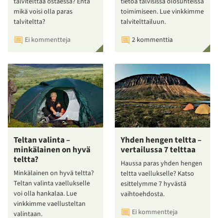
talvitelttaa ostaessa? Entä
tietoa talvisissa olosuhteissa
mikä voisi olla paras
toimimiseen. Lue vinkkimme
talviteltta?
talvitelttailuun.
Ei kommentteja
2 kommenttia
Teltan valinta –
Yhden hengen teltta –
minkälainen on hyvä
vertailussa 7 telttaa
teltta?
Haussa paras yhden hengen
Minkälainen on hyvä teltta?
teltta vaellukselle? Katso
Teltan valinta vaellukselle
esittelymme 7 hyvästä
voi olla hankalaa. Lue
vaihtoehdosta.
vinkkimme vaellusteltan
Ei kommentteja
valintaan.