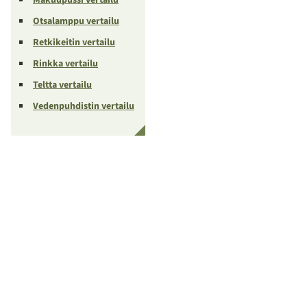
Otsalamppu vertailu
Retkikeitin vertailu
Rinkka vertailu
Teltta vertailu
Vedenpuhdistin vertailu