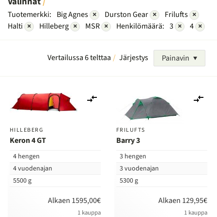
Valinnat
Tuotemerkki:
Big Agnes
×
Durston Gear
×
Frilufts
×
Halti
×
Hilleberg
×
MSR
×
Henkilömäärä:
3
×
4
×
Vertailussa 6 telttaa
Järjestys
Painavin
Lisää
Lis
vertailuun
ver
HILLEBERG
FRILUFTS
Keron 4 GT
Barry 3
4 hengen
3 hengen
4 vuodenajan
3 vuodenajan
5500 g
5300 g
Alkaen 1595,00€
Alkaen 129,95€
1 kauppa
1 kauppa