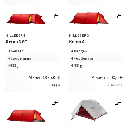
Lisää
Lis
vertailuun
ver
HILLEBERG
HILLEBERG
Keron 3 GT
Keron 4
3 hengen
4 hengen
4 vuodenajan
4 vuodenajan
4900 g
4700 g
Alkaen 1925,00€
Alkaen 1600,00€
1 kauppa
2 kauppaa
Lisää
Lis
vertailuun
ver