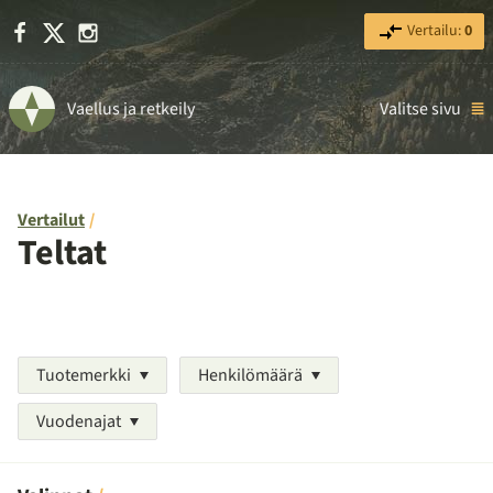
Facebook
X
Instagram
Vertailu:
0
Vaellus ja retkeily
Valitse sivu
Vertailut
Teltat
Tuotemerkki
Henkilömäärä
Vuodenajat