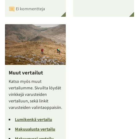
Ei kommentteja
Muut vertailut
Katso myös muut
vertailumme. Sivuilta löydät
vinkkejä varusteiden
vertailuun, sekä linkit
varusteiden valintaoppaisiin.
Lumikenkä vertailu
Makuualusta vertailu
Makuupussi vertailu