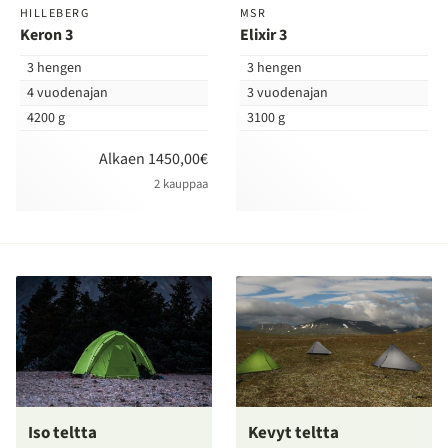
HILLEBERG
MSR
Keron 3
Elixir 3
3 hengen
3 hengen
4 vuodenajan
3 vuodenajan
4200 g
3100 g
Alkaen 1450,00€
2 kauppaa
Iso teltta
Kevyt teltta