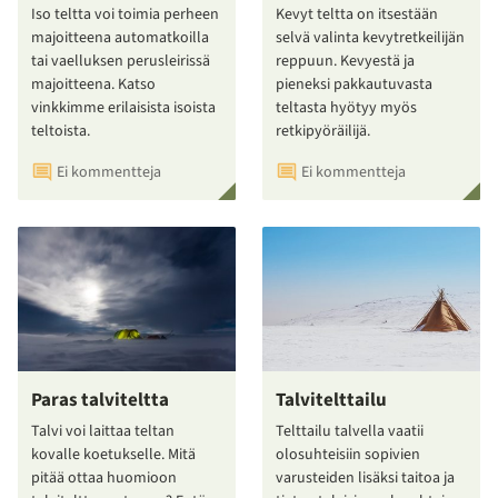
Iso teltta voi toimia perheen
Kevyt teltta on itsestään
majoitteena automatkoilla
selvä valinta kevytretkeilijän
tai vaelluksen perusleirissä
reppuun. Kevyestä ja
majoitteena. Katso
pieneksi pakkautuvasta
vinkkimme erilaisista isoista
teltasta hyötyy myös
teltoista.
retkipyöräilijä.
Ei kommentteja
Ei kommentteja
Paras talviteltta
Talvitelttailu
Talvi voi laittaa teltan
Telttailu talvella vaatii
kovalle koetukselle. Mitä
olosuhteisiin sopivien
pitää ottaa huomioon
varusteiden lisäksi taitoa ja