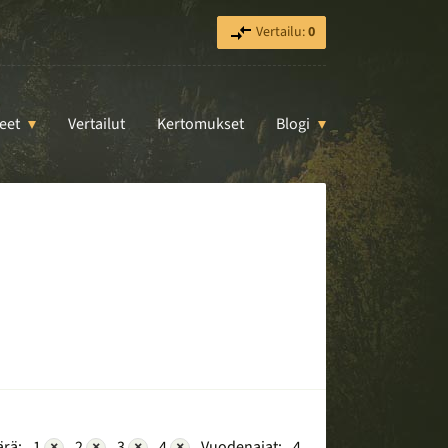
Vertailu:
0
eet
Vertailut
Kertomukset
Blogi
rä:
1
×
2
×
3
×
4
×
Vuodenajat:
4