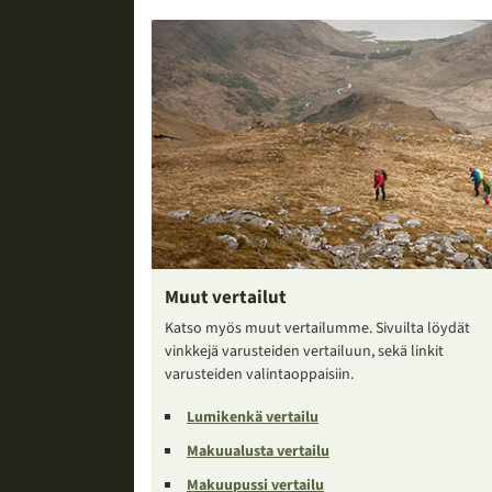
Muut vertailut
Katso myös muut vertailumme. Sivuilta löydät
vinkkejä varusteiden vertailuun, sekä linkit
varusteiden valintaoppaisiin.
Lumikenkä vertailu
Makuualusta vertailu
Makuupussi vertailu