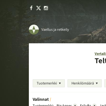
Facebook
X
Instagram
Vaellus ja retkeily
Vertail
Tel
Tuotemerkki
Henkilömäärä
Valinnat
Tuotemerkki:
Big Agnes
×
Frilufts
×
Jack