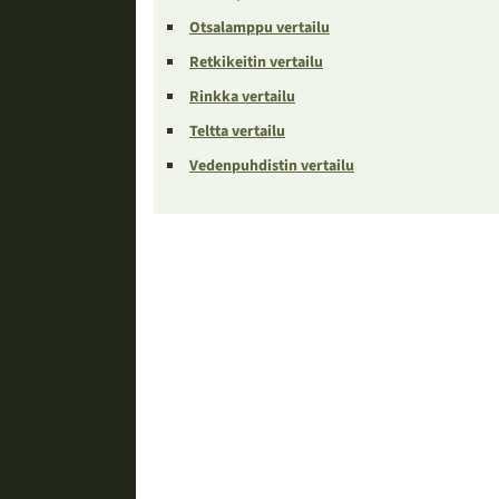
Otsalamppu vertailu
Retkikeitin vertailu
Rinkka vertailu
Teltta vertailu
Vedenpuhdistin vertailu