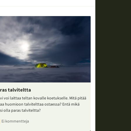
ras talviteltta
vi voi laittaa teltan kovalle koetukselle. Mitä pitää
taa huomioon talvitelttaa ostaessa? Entä mikä
si olla paras talviteltta?
Ei kommentteja