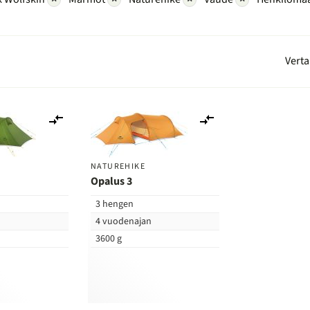
Verta
Lisää
Lisää
vertailuun
vertailuun
NATUREHIKE
Opalus 3
3 hengen
n
4 vuodenajan
3600 g