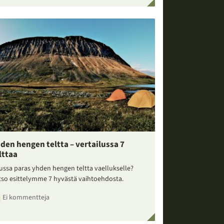
den hengen teltta – vertailussa 7
lttaa
ussa paras yhden hengen teltta vaellukselle?
tso esittelymme 7 hyvästä vaihtoehdosta.
Ei kommentteja