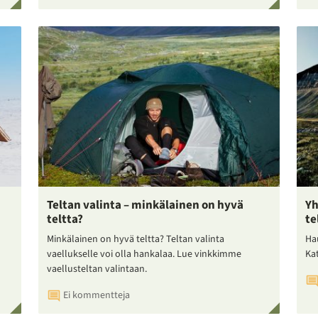
Teltan valinta – minkälainen on hyvä
Yh
teltta?
te
Minkälainen on hyvä teltta? Teltan valinta
Ha
vaellukselle voi olla hankalaa. Lue vinkkimme
Ka
vaellusteltan valintaan.
Ei kommentteja