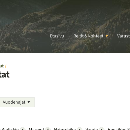
Etusivu
Reitit & kohteet
Varust
ut
tat
Vuodenajat
 Wolfskin
×
Marmot
×
Naturehike
×
Vaude
×
Henkilömää