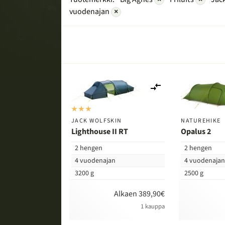
vuodenajan
×
Lisää
vertailuun
JACK WOLFSKIN
NATUREHIKE
Lighthouse II RT
Opalus 2
2 hengen
2 hengen
4 vuodenajan
4 vuodenaja
3200 g
2500 g
Alkaen 389,90€
1 kauppa