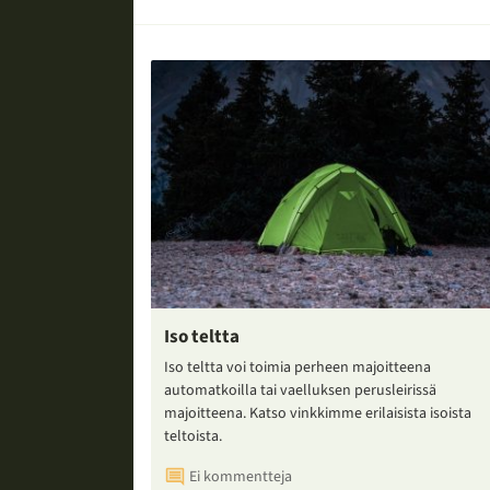
Iso teltta
Iso teltta voi toimia perheen majoitteena
automatkoilla tai vaelluksen perusleirissä
majoitteena. Katso vinkkimme erilaisista isoista
teltoista.
Ei kommentteja