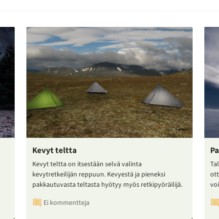
Kevyt teltta
Pa
Kevyt teltta on itsestään selvä valinta
Tal
kevytretkeilijän reppuun. Kevyestä ja pieneksi
ot
pakkautuvasta teltasta hyötyy myös retkipyöräilijä.
voi
Ei kommentteja