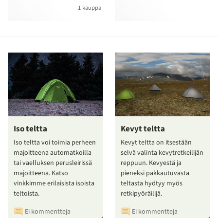
1 kauppa
Iso teltta
Kevyt teltta
Iso teltta voi toimia perheen
Kevyt teltta on itsestään
majoitteena automatkoilla
selvä valinta kevytretkeilijän
tai vaelluksen perusleirissä
reppuun. Kevyestä ja
majoitteena. Katso
pieneksi pakkautuvasta
vinkkimme erilaisista isoista
teltasta hyötyy myös
teltoista.
retkipyöräilijä.
Ei kommentteja
Ei kommentteja