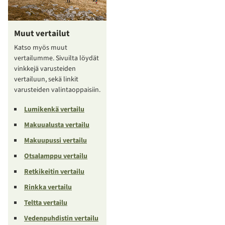
Muut vertailut
Katso myös muut
vertailumme. Sivuilta löydät
vinkkejä varusteiden
vertailuun, sekä linkit
varusteiden valintaoppaisiin.
Lumikenkä vertailu
Makuualusta vertailu
Makuupussi vertailu
Otsalamppu vertailu
Retkikeitin vertailu
Rinkka vertailu
Teltta vertailu
Vedenpuhdistin vertailu