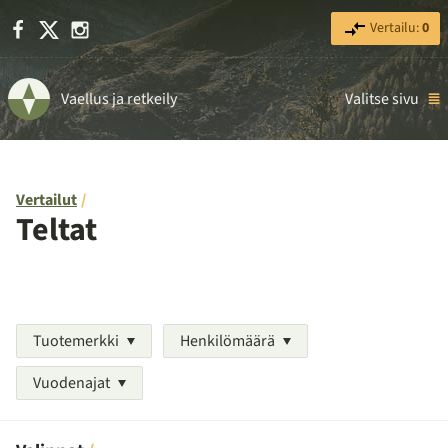
Facebook
X
Instagram
Vertailu:
0
Vaellus ja retkeily
Valitse sivu
Vertailut
Teltat
Tuotemerkki
Henkilömäärä
Vuodenajat