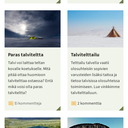
Paras talviteltta
Talvitelttailu
Talvi voi laittaa teltan
Telttailu talvella vaatii
kovalle koetukselle. Mitä
olosuhteisiin sopivien
pitää ottaa huomioon
varusteiden lisäksi taitoa ja
talvitelttaa ostaessa? Entä
tietoa talvisissa olosuhteissa
mikä voisi olla paras
toimimiseen. Lue vinkkimme
talviteltta?
talvitelttailuun.
Ei kommentteja
2 kommenttia