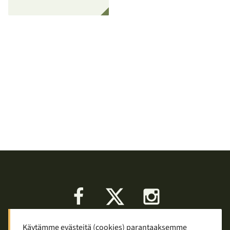
Facebook
X
Instagram
Käytämme evästeitä (cookies) parantaaksemme
Keskustelu
Palaute
Tietosuoja