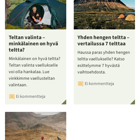
Teltan valinta –
Yhden hengen teltta –
minkälainen on hyvä
vertailussa 7 telttaa
teltta?
Haussa paras yhden hengen
Minkälainen on hyvä teltta?
teltta vaellukselle? Katso
Teltan valinta vaellukselle
esittelymme 7 hyvästä
voi olla hankalaa. Lue
vaihtoehdosta.
vinkkimme vaellusteltan
Ei kommentteja
valintaan.
Ei kommentteja