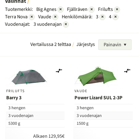
Valinnat
Tuotemerkki:
Big Agnes
×
Fjällräven
×
Frilufts
×
Terra Nova
×
Vaude
×
Henkilömäärä:
3
×
4
×
Vuodenajat:
3 vuodenajan
×
Vertailussa 2 telttaa
Järjestys
Painavin
Lisää
Lis
vertailuun
ver
FRILUFTS
VAUDE
Barry 3
Power Lizard SUL 2-3P
3 hengen
3 hengen
3 vuodenajan
3 vuodenajan
5300 g
1500 g
Alkaen 129,95€