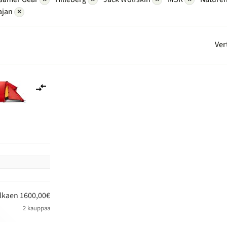
ajan
×
Ver
Lisää
vertailuun
n
lkaen 1600,00€
2 kauppaa