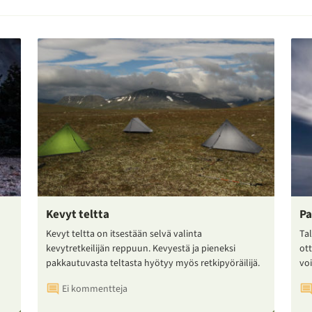
Kevyt teltta
Pa
Kevyt teltta on itsestään selvä valinta
Tal
kevytretkeilijän reppuun. Kevyestä ja pieneksi
ot
pakkautuvasta teltasta hyötyy myös retkipyöräilijä.
voi
Ei kommentteja