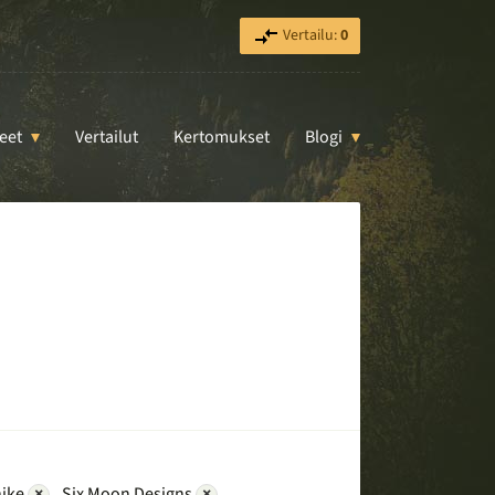
Vertailu:
0
eet
Vertailut
Kertomukset
Blogi
hike
×
Six Moon Designs
×