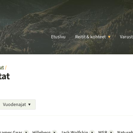
Etusivu
Reitit & kohteet
Varust
ut
tat
Vuodenajat
samer Gear
×
Hilleberg
×
Jack Wolfskin
×
MSR
×
Nature