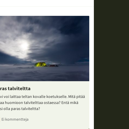
ras talviteltta
vi voi laittaa teltan kovalle koetukselle. Mitä pitää
taa huomioon talvitelttaa ostaessa? Entä mikä
si olla paras talviteltta?
Ei kommentteja