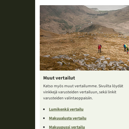
Muut vertailut
Katso myös muut vertailumme. Sivuilta löydät
vinkkejä varusteiden vertailuun, sekä linkit
varusteiden valintaoppaisiin.
Lumikenkä vertailu
Makuualusta vertailu
Makuupussi vertailu