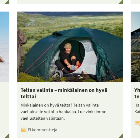
Teltan valinta – minkälainen on hyvä
Yh
teltta?
te
Minkälainen on hyvä teltta? Teltan valinta
Ha
vaellukselle voi olla hankalaa. Lue vinkkimme
Ka
vaellusteltan valintaan.
Ei kommentteja