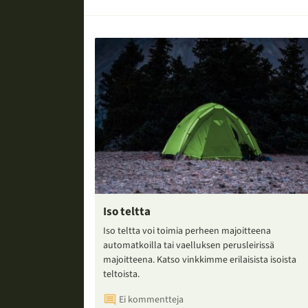
Iso teltta
Iso teltta voi toimia perheen majoitteena
automatkoilla tai vaelluksen perusleirissä
majoitteena. Katso vinkkimme erilaisista isoista
teltoista.
Ei kommentteja