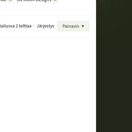
tailussa 2 telttaa
Järjestys
Painavin