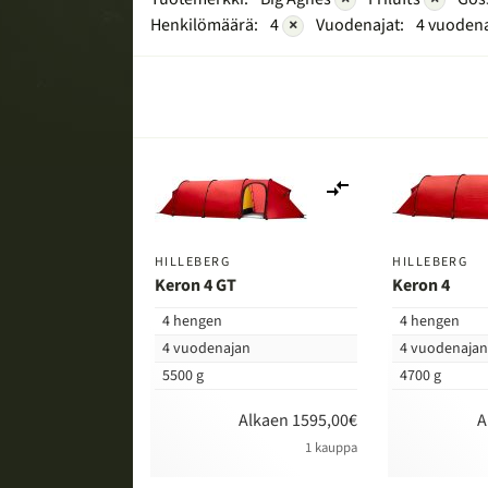
Henkilömäärä:
4
×
Vuodenajat:
4 vuoden
Lisää
vertailuun
HILLEBERG
HILLEBERG
Keron 4 GT
Keron 4
4 hengen
4 hengen
4 vuodenajan
4 vuodenaja
5500 g
4700 g
Alkaen 1595,00€
A
1 kauppa