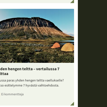
den hengen teltta – vertailussa 7
lttaa
ussa paras yhden hengen teltta vaellukselle?
tso esittelymme 7 hyvästä vaihtoehdosta.
Ei kommentteja