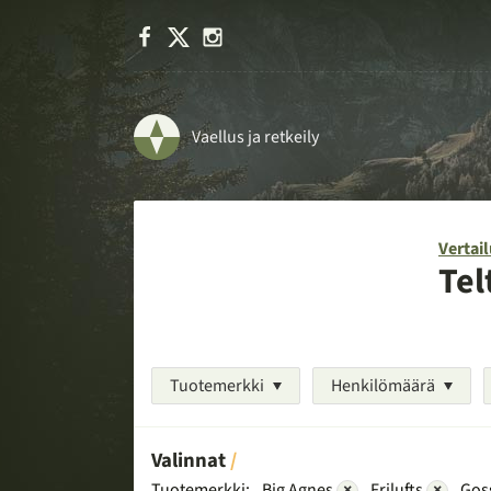
Facebook
X
Instagram
Vaellus ja retkeily
Vertail
Tel
Tuotemerkki
Henkilömäärä
Valinnat
Tuotemerkki:
Big Agnes
×
Frilufts
×
Gos