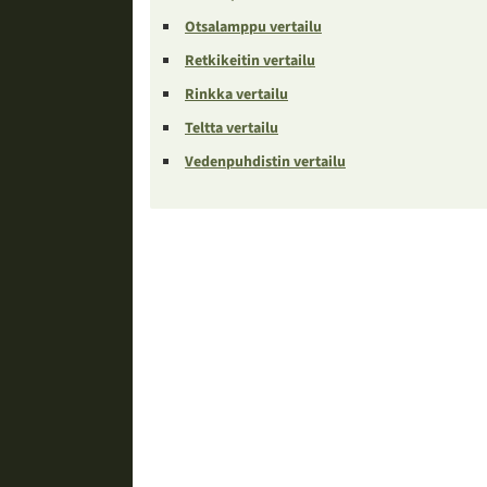
Otsalamppu vertailu
Retkikeitin vertailu
Rinkka vertailu
Teltta vertailu
Vedenpuhdistin vertailu