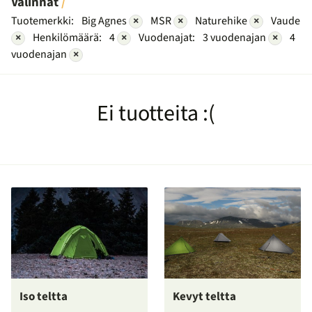
Valinnat
Tuotemerkki:
Big Agnes
×
MSR
×
Naturehike
×
Vaude
×
Henkilömäärä:
4
×
Vuodenajat:
3 vuodenajan
×
4
vuodenajan
×
Ei tuotteita :(
Iso teltta
Kevyt teltta