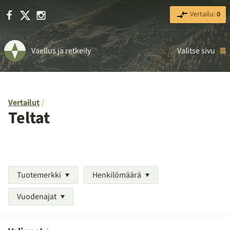
Facebook
X
Instagram
Vertailu:
0
Vaellus ja retkeily
Valitse sivu
Vertailut
Teltat
Tuotemerkki
Henkilömäärä
Vuodenajat