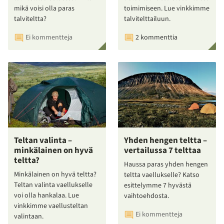
mikä voisi olla paras
toimimiseen. Lue vinkkimme
talviteltta?
talvitelttailuun.
Ei kommentteja
2 kommenttia
Teltan valinta –
Yhden hengen teltta –
minkälainen on hyvä
vertailussa 7 telttaa
teltta?
Haussa paras yhden hengen
Minkälainen on hyvä teltta?
teltta vaellukselle? Katso
Teltan valinta vaellukselle
esittelymme 7 hyvästä
voi olla hankalaa. Lue
vaihtoehdosta.
vinkkimme vaellusteltan
Ei kommentteja
valintaan.