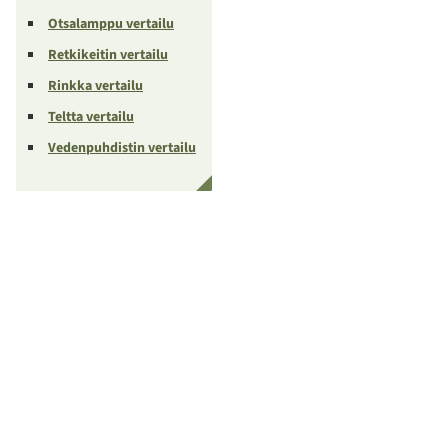
Otsalamppu vertailu
Retkikeitin vertailu
Rinkka vertailu
Teltta vertailu
Vedenpuhdistin vertailu