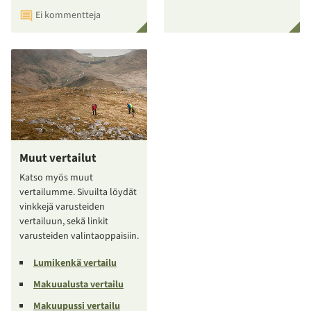
Ei kommentteja
Muut vertailut
Katso myös muut
vertailumme. Sivuilta löydät
vinkkejä varusteiden
vertailuun, sekä linkit
varusteiden valintaoppaisiin.
Lumikenkä vertailu
Makuualusta vertailu
Makuupussi vertailu