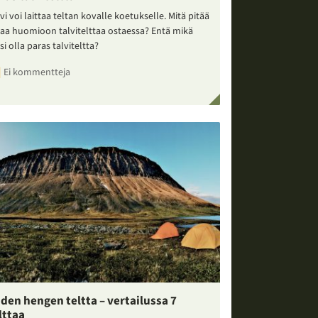
vi voi laittaa teltan kovalle koetukselle. Mitä pitää
taa huomioon talvitelttaa ostaessa? Entä mikä
si olla paras talviteltta?
Ei kommentteja
den hengen teltta – vertailussa 7
lttaa