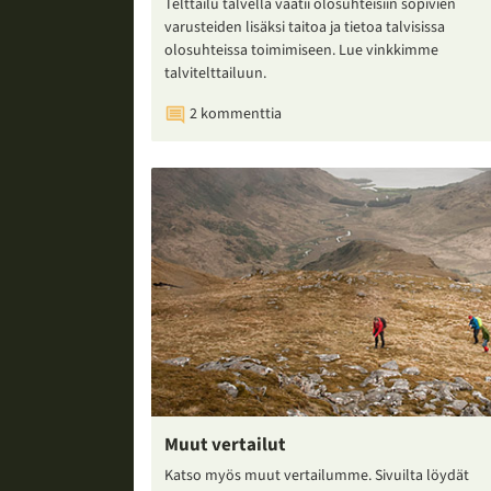
Telttailu talvella vaatii olosuhteisiin sopivien
varusteiden lisäksi taitoa ja tietoa talvisissa
olosuhteissa toimimiseen. Lue vinkkimme
talvitelttailuun.
2 kommenttia
Muut vertailut
Katso myös muut vertailumme. Sivuilta löydät