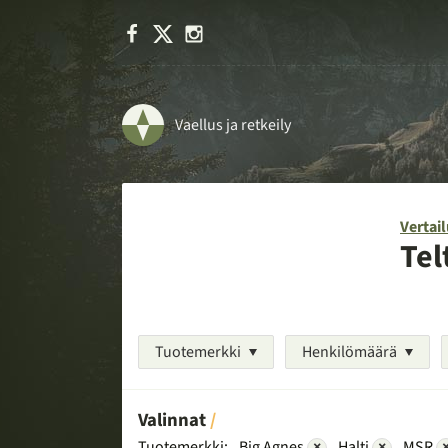
Facebook
X
Instagram
Vaellus ja retkeily
Vertail
Tel
Tuotemerkki
Henkilömäärä
Valinnat
Tuotemerkki:
Big Agnes
×
Halti
×
MSR