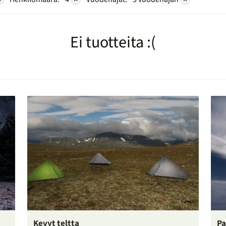
Ei tuotteita :(
Kevyt teltta
Pa