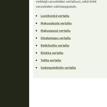
vinkkejä varusteiden vertailuun, sekä linkit
varusteiden valintaoppaisiin.
Lumikenkä vertailu
Makuualusta vertailu
Makuupussi vertailu
Otsalamppu vertailu
Retkikeitin vertailu
Rinkka vertailu
Teltta vertailu
Vedenpuhdistin vertailu