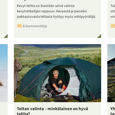
Kevyt teltta on itsestään selvä valinta
Tal
kevytretkeilijän reppuun. Kevyestä ja pieneksi
ot
pakkautuvasta teltasta hyötyy myös retkipyöräilijä.
voi
Ei kommentteja
Teltan valinta – minkälainen on hyvä
Yh
teltta?
te