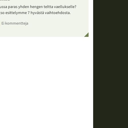
ussa paras yhden hengen teltta vaellukselle?
tso esittelymme 7 hyvästä vaihtoehdosta.
Ei kommentteja