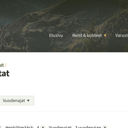
Etusivu
Reitit & kohteet
Varust
ut
tat
Vuodenajat
×
Henkilömäärä:
4
×
Vuodenajat:
3 vuodenajan
×