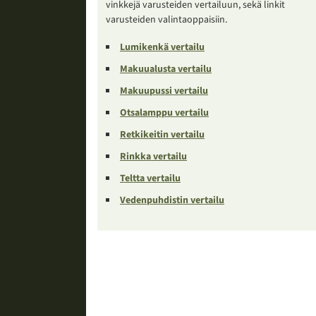
vinkkejä varusteiden vertailuun, sekä linkit
varusteiden valintaoppaisiin.
Lumikenkä vertailu
Makuualusta vertailu
Makuupussi vertailu
Otsalamppu vertailu
Retkikeitin vertailu
Rinkka vertailu
Teltta vertailu
Vedenpuhdistin vertailu