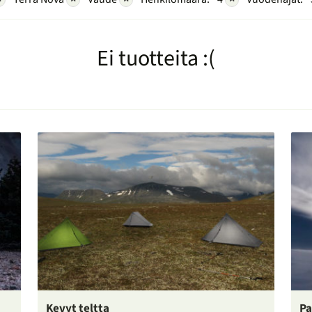
Ei tuotteita :(
Kevyt teltta
Pa