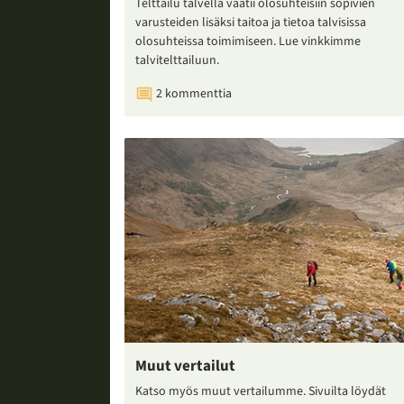
Telttailu talvella vaatii olosuhteisiin sopivien
varusteiden lisäksi taitoa ja tietoa talvisissa
olosuhteissa toimimiseen. Lue vinkkimme
talvitelttailuun.
2 kommenttia
Muut vertailut
Katso myös muut vertailumme. Sivuilta löydät