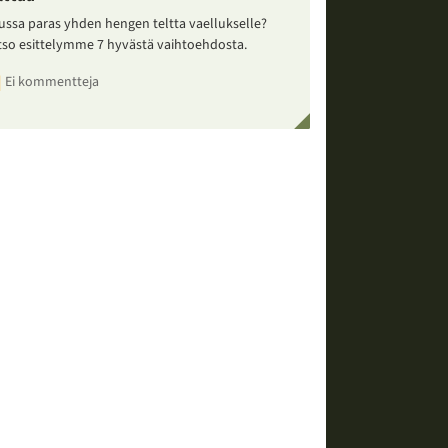
ussa paras yhden hengen teltta vaellukselle?
tso esittelymme 7 hyvästä vaihtoehdosta.
Ei kommentteja