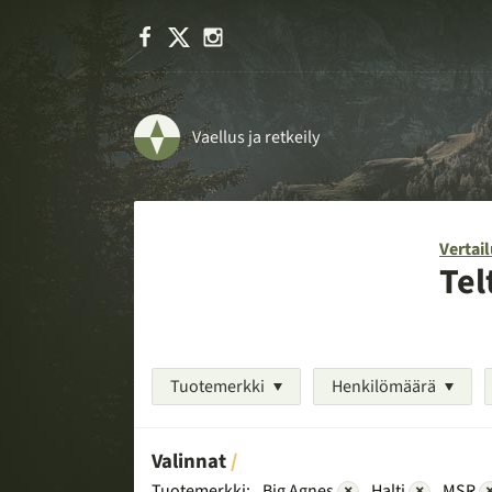
Facebook
X
Instagram
Vaellus ja retkeily
Vertail
Tel
Tuotemerkki
Henkilömäärä
Valinnat
Tuotemerkki:
Big Agnes
×
Halti
×
MSR