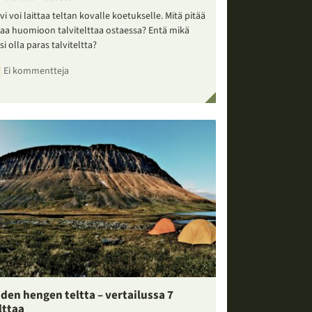
vi voi laittaa teltan kovalle koetukselle. Mitä pitää
taa huomioon talvitelttaa ostaessa? Entä mikä
si olla paras talviteltta?
Ei kommentteja
den hengen teltta – vertailussa 7
lttaa