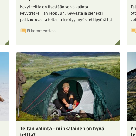
Kevyt teltta on itsestään selvä valinta
Tal
kevytretkeilijän reppuun. Kevyestä ja pieneksi
ot
pakkautuvasta teltasta hyötyy myös retkipyöräilijä.
voi
Ei kommentteja
Teltan valinta – minkälainen on hyvä
Yh
teltta?
te