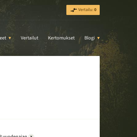
Vertailu:
0
eet
Vertailut
Kertomukset
Blogi
3 vuodenajan
×