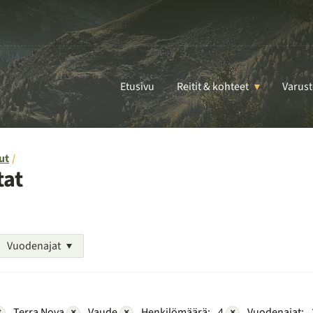
Etusivu
Reitit & kohteet
Varust
ut
tat
Vuodenajat
×
Terra Nova
×
Vaude
×
Henkilömäärä:
4
×
Vuodenajat: