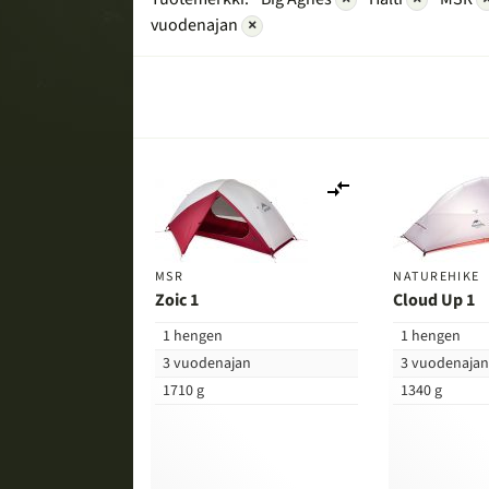
vuodenajan
×
Lisää
vertailuun
MSR
NATUREHIKE
Zoic 1
Cloud Up 1
1 hengen
1 hengen
3 vuodenajan
3 vuodenaja
1710 g
1340 g