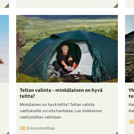
Teltan valinta – minkälainen on hyvä
Yh
teltta?
te
Minkälainen on hyvä teltta? Teltan valinta
Ha
vaellukselle voi olla hankalaa. Lue vinkkimme
Ka
vaellusteltan valintaan.
Ei kommentteja