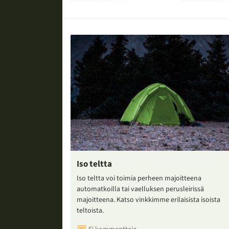
Iso teltta
Iso teltta voi toimia perheen majoitteena
automatkoilla tai vaelluksen perusleirissä
majoitteena. Katso vinkkimme erilaisista isoista
teltoista.