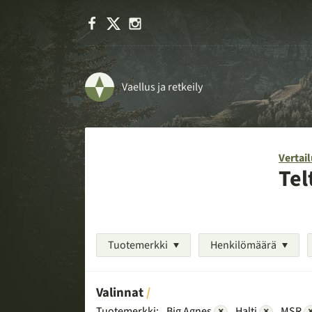
Facebook
X
Instagram
Vaellus ja retkeily
Vertail
Tel
Tuotemerkki
Henkilömäärä
Valinnat
Tuotemerkki:
Big Agnes
×
Halti
×
MSR