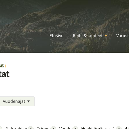
Etusivu
Reitit & kohteet
Varust
ut
tat
Vuodenajat
×
Naturehike
×
Trimm
×
Vaude
×
Henkilömäärä:
1
×
4