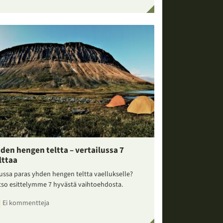
den hengen teltta – vertailussa 7
lttaa
ussa paras yhden hengen teltta vaellukselle?
tso esittelymme 7 hyvästä vaihtoehdosta.
Ei kommentteja