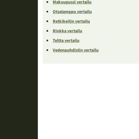
Makuupussi vertailu
Otsalamppu vertailu
Retkikeitin vertailu
Rinkka vertailu
Teltta vertailu
Vedenpuhdistin vertailu