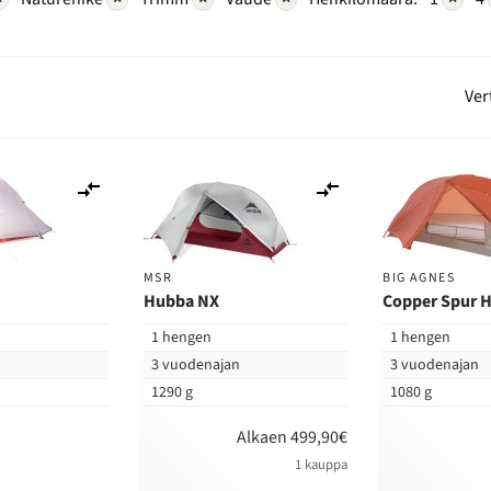
Ver
Lisää
Lisää
vertailuun
vertailuun
MSR
BIG AGNES
Hubba NX
Copper Spur H
1 hengen
1 hengen
n
3 vuodenajan
3 vuodenajan
1290 g
1080 g
Alkaen 499,90€
1 kauppa