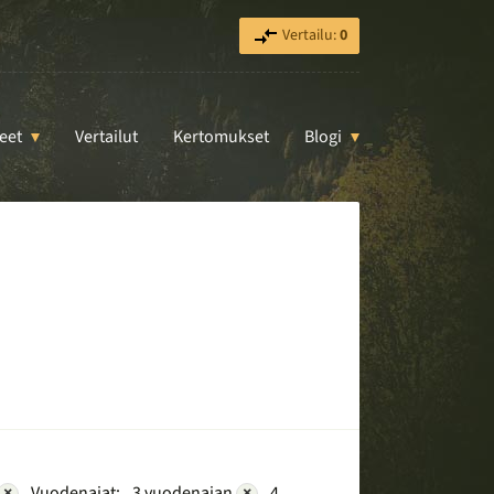
Vertailu:
0
eet
Vertailut
Kertomukset
Blogi
×
Vuodenajat:
3 vuodenajan
×
4