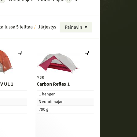
tailussa 5 telttaa
Järjestys
Painavin
Lisää
Lisää
vertailuun
vertailuun
MSR
V UL 1
Carbon Reflex 1
1 hengen
3 vuodenajan
790 g