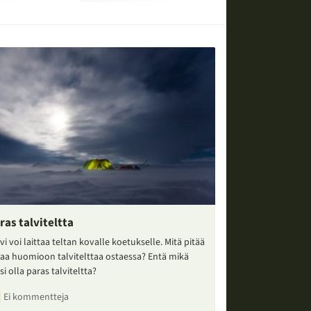
ras talviteltta
vi voi laittaa teltan kovalle koetukselle. Mitä pitää
taa huomioon talvitelttaa ostaessa? Entä mikä
si olla paras talviteltta?
Ei kommentteja