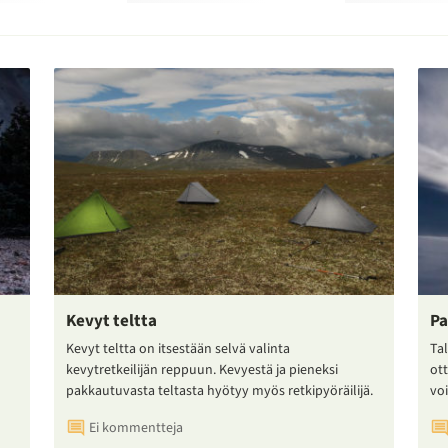
Kevyt teltta
Pa
Kevyt teltta on itsestään selvä valinta
Tal
kevytretkeilijän reppuun. Kevyestä ja pieneksi
ot
pakkautuvasta teltasta hyötyy myös retkipyöräilijä.
voi
Ei kommentteja