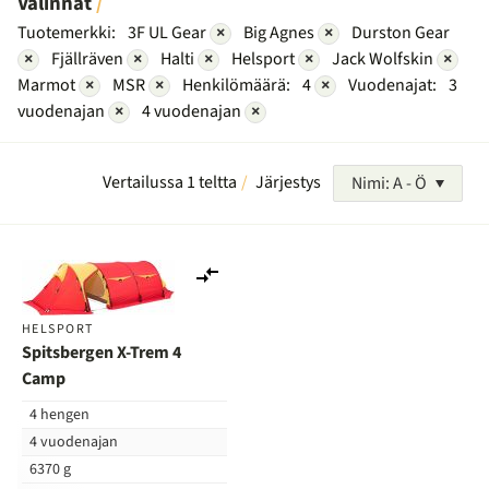
Valinnat
Tuotemerkki:
3F UL Gear
×
Big Agnes
×
Durston Gear
×
Fjällräven
×
Halti
×
Helsport
×
Jack Wolfskin
×
Marmot
×
MSR
×
Henkilömäärä:
4
×
Vuodenajat:
3
vuodenajan
×
4 vuodenajan
×
Vertailussa 1 teltta
Järjestys
Nimi: A - Ö
Lisää
vertailuun
HELSPORT
Spitsbergen X-Trem 4
Camp
4 hengen
4 vuodenajan
6370 g