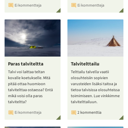
Ei kommentteja
Ei kommentteja
Paras talviteltta
Talvitelttailu
Talvi voi laittaa teltan
Telttailu talvella vaatii
kovalle koetukselle. Mitä
olosuhteisiin sopivien
pitää ottaa huomioon
varusteiden lisäksi taitoa ja
talvitelttaa ostaessa? Entä
tietoa talvisissa olosuhteissa
mikä voisi olla paras
toimimiseen. Lue vinkkimme
talviteltta?
talvitelttailuun.
Ei kommentteja
2 kommenttia