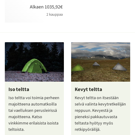
Alkaen 1035,92€
2 kauppaa
Iso teltta
Kevyt teltta
Iso teltta voi toimia perheen
Kevyt teltta on itsestään
majoitteena automatkoilla
selvä valinta kevytretkeilijän
tai vaelluksen perusleirissä
reppuun. Kevyestä ja
majoitteena. Katso
pieneksi pakkautuvasta
vinkkimme erilaisista isoista
teltasta hyötyy myös
teltoista.
retkipyöräilijä.