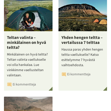
Teltan valinta –
Yhden hengen teltta –
minkälainen on hyvä
vertailussa 7 telttaa
teltta?
Haussa paras yhden hengen
Minkälainen on hyvä teltta?
teltta vaellukselle? Katso
Teltan valinta vaellukselle
esittelymme 7 hyvästä
voi olla hankalaa. Lue
vaihtoehdosta.
vinkkimme vaellusteltan
Ei kommentteja
valintaan.
Ei kommentteja