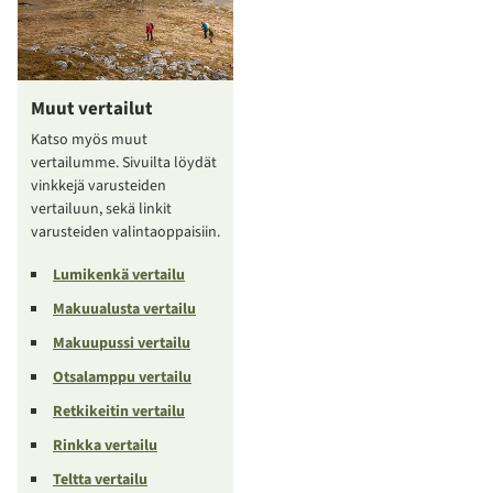
Muut vertailut
Katso myös muut
vertailumme. Sivuilta löydät
vinkkejä varusteiden
vertailuun, sekä linkit
varusteiden valintaoppaisiin.
Lumikenkä vertailu
Makuualusta vertailu
Makuupussi vertailu
Otsalamppu vertailu
Retkikeitin vertailu
Rinkka vertailu
Teltta vertailu