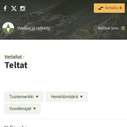
Facebook
X
Instagram
Vertailu:
0
Vaellus ja retkeily
Valitse sivu
Vertailut
Teltat
Tuotemerkki
Henkilömäärä
Vuodenajat