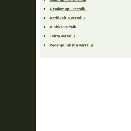
Otsalamppu vertailu
Retkikeitin vertailu
Rinkka vertailu
Teltta vertailu
Vedenpuhdistin vertailu