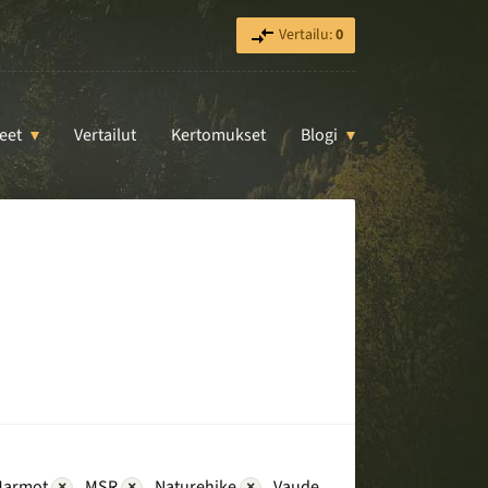
Vertailu:
0
eet
Vertailut
Kertomukset
Blogi
armot
×
MSR
×
Naturehike
×
Vaude