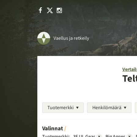
Facebook
X
Instagram
Vaellus ja retkeily
Vertail
Tel
Tuotemerkki
Henkilömäärä
Valinnat
Tuotemerkki:
3F UL Gear
×
Big Agnes
×