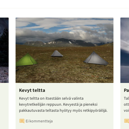
Kevyt teltta
Pa
Kevyt teltta on itsestään selvä valinta
Tal
kevytretkeilijän reppuun. Kevyestä ja pieneksi
ot
pakkautuvasta teltasta hyötyy myös retkipyöräilijä.
voi
Ei kommentteja