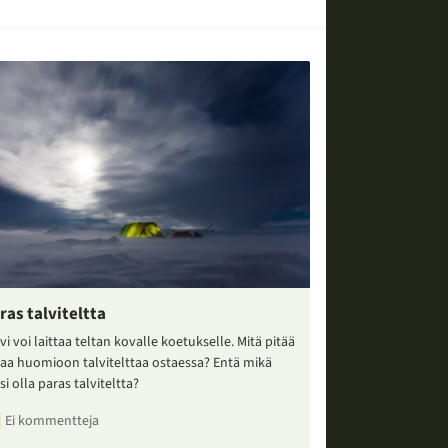
ras talviteltta
vi voi laittaa teltan kovalle koetukselle. Mitä pitää
taa huomioon talvitelttaa ostaessa? Entä mikä
si olla paras talviteltta?
Ei kommentteja