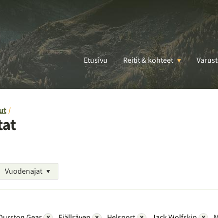
Etusivu
Reitit & kohteet
Varust
ut
tat
Vuodenajat
Durston Gear
×
Fjällräven
×
Helsport
×
Jack Wolfskin
×
M