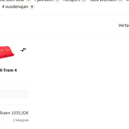
4 vuodenajan
×
Verta
Lisää
vertailuun
X-Trem 4
n
lkaen 1035,92€
2 kauppaa