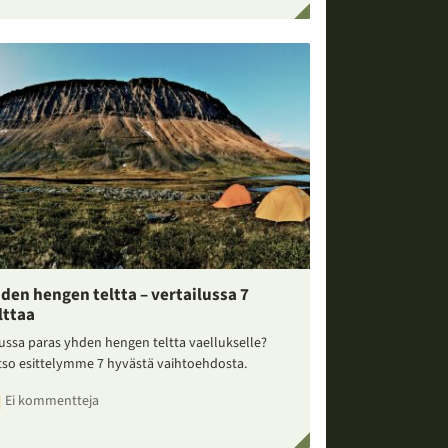
den hengen teltta – vertailussa 7
lttaa
ussa paras yhden hengen teltta vaellukselle?
tso esittelymme 7 hyvästä vaihtoehdosta.
Ei kommentteja