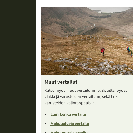
Muut vertailut
Katso myös muut vertailumme. Sivuilta löydät
vinkkejä varusteiden vertailuun, sekä linkit
varusteiden valintaoppaisiin.
Lumikenkä vertailu
Makuualusta vertailu
Makuupussi vertailu