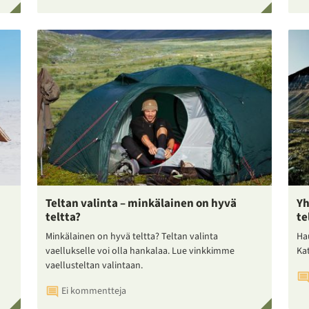
Teltan valinta – minkälainen on hyvä
Yh
teltta?
te
Minkälainen on hyvä teltta? Teltan valinta
Ha
vaellukselle voi olla hankalaa. Lue vinkkimme
Ka
vaellusteltan valintaan.
Ei kommentteja