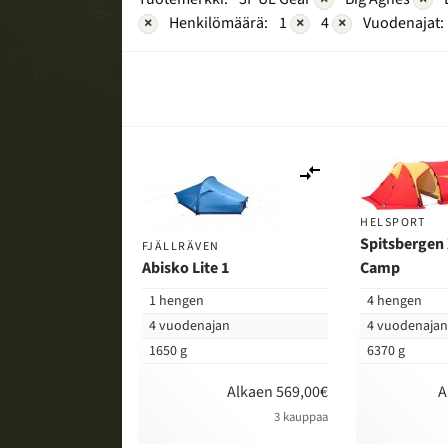
×
Henkilömäärä:
1
×
4
×
Vuodenajat:
Lisää
vertailuun
HELSPORT
Spitsbergen 
FJÄLLRÄVEN
Abisko Lite 1
Camp
1 hengen
4 hengen
4 vuodenajan
4 vuodenaja
1650 g
6370 g
Alkaen 569,00€
A
3 kauppaa