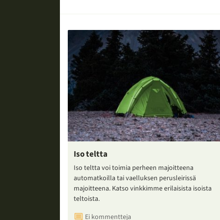
Iso teltta
Iso teltta voi toimia perheen majoitteena
automatkoilla tai vaelluksen perusleirissä
majoitteena. Katso vinkkimme erilaisista isoista
teltoista.
Ei kommentteja