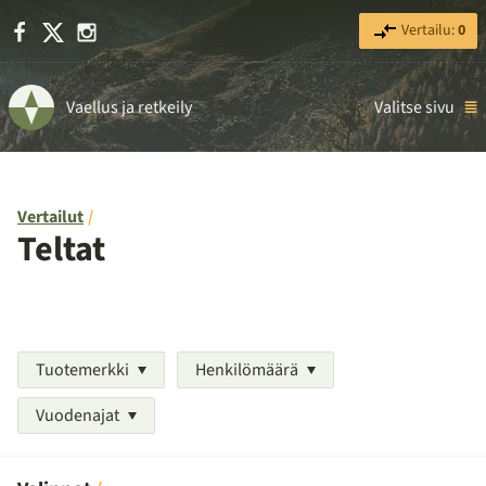
Facebook
X
Instagram
Vertailu:
0
Vaellus ja retkeily
Valitse sivu
Vertailut
Teltat
Tuotemerkki
Henkilömäärä
Vuodenajat