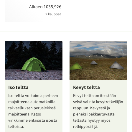
Alkaen 1035,92€
2 kauppaa
Iso teltta
Kevyt teltta
Iso teltta voi toimia perheen
Kevyt teltta on itsestään
majoitteena automatkoilla
selvä valinta kevytretkeilijän
tai vaelluksen perusleirissä
reppuun. Kevyestä ja
majoitteena. Katso
pieneksi pakkautuvasta
vinkkimme erilaisista isoista
teltasta hyötyy myös
teltoista.
retkipyöräilijä.