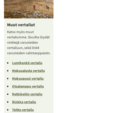
Muut vertailut
Katso myös muut
vertailumme. Sivuilta löydät
vinkkejä varusteiden
vertailuun, sekä linkit
varusteiden valintaoppaisiin.
Lumikenkä vertailu
Makuualusta vertailu
Makuupussi vertailu
Otsalamppu vertailu
Retkikeitin vertailu
Rinkka vertailu
Teltta vertailu