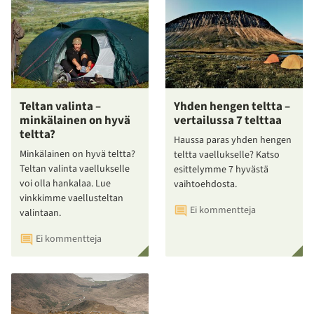
Teltan valinta –
Yhden hengen teltta –
minkälainen on hyvä
vertailussa 7 telttaa
teltta?
Haussa paras yhden hengen
Minkälainen on hyvä teltta?
teltta vaellukselle? Katso
Teltan valinta vaellukselle
esittelymme 7 hyvästä
voi olla hankalaa. Lue
vaihtoehdosta.
vinkkimme vaellusteltan
Ei kommentteja
valintaan.
Ei kommentteja