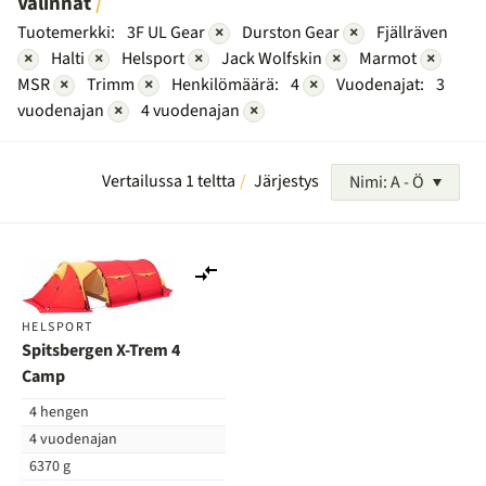
Valinnat
Tuotemerkki:
3F UL Gear
×
Durston Gear
×
Fjällräven
×
Halti
×
Helsport
×
Jack Wolfskin
×
Marmot
×
MSR
×
Trimm
×
Henkilömäärä:
4
×
Vuodenajat:
3
vuodenajan
×
4 vuodenajan
×
Vertailussa 1 teltta
Järjestys
Nimi: A - Ö
Lisää
vertailuun
HELSPORT
Spitsbergen X-Trem 4
Camp
4 hengen
4 vuodenajan
6370 g