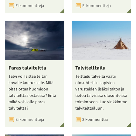
Ei kommentteja
Ei kommentteja
Paras talviteltta
Talvitelttailu
Talvi voi laittaa teltan
Telttailu talvella vaatii
kovalle koetukselle. Mitä
olosuhteisiin sopivien
pitää ottaa huomioon
varusteiden lisäksi taitoa ja
talvitelttaa ostaessa? Entä
tietoa talvisissa olosuhteissa
mikä voisi olla paras
toimimiseen. Lue vinkkimme
talviteltta?
talvitelttailuun.
Ei kommentteja
2 kommenttia