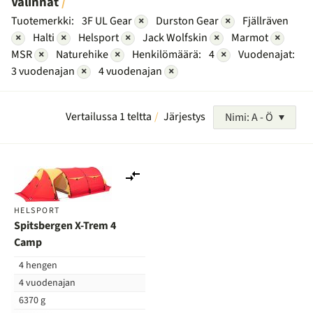
Valinnat
Tuotemerkki:
3F UL Gear
×
Durston Gear
×
Fjällräven
×
Halti
×
Helsport
×
Jack Wolfskin
×
Marmot
×
MSR
×
Naturehike
×
Henkilömäärä:
4
×
Vuodenajat:
3 vuodenajan
×
4 vuodenajan
×
Vertailussa 1 teltta
Järjestys
Nimi: A - Ö
Lisää
vertailuun
HELSPORT
Spitsbergen X-Trem 4
Camp
4 hengen
4 vuodenajan
6370 g