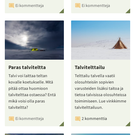
Ei kommentteja
Ei kommentteja
Paras talviteltta
Talvitelttailu
Talvi voi laittaa teltan
Telttailu talvella vaatii
kovalle koetukselle. Mitä
olosuhteisiin sopivien
pitää ottaa huomioon
varusteiden lisäksi taitoa ja
talvitelttaa ostaessa? Entä
tietoa talvisissa olosuhteissa
mikä voisi olla paras
toimimiseen. Lue vinkkimme
talviteltta?
talvitelttailuun.
Ei kommentteja
2 kommenttia