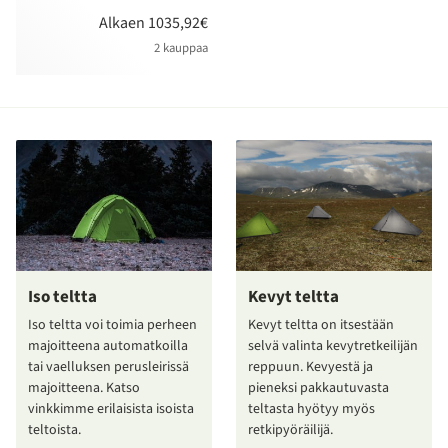
Alkaen 1035,92€
2 kauppaa
Iso teltta
Kevyt teltta
Iso teltta voi toimia perheen
Kevyt teltta on itsestään
majoitteena automatkoilla
selvä valinta kevytretkeilijän
tai vaelluksen perusleirissä
reppuun. Kevyestä ja
majoitteena. Katso
pieneksi pakkautuvasta
vinkkimme erilaisista isoista
teltasta hyötyy myös
teltoista.
retkipyöräilijä.