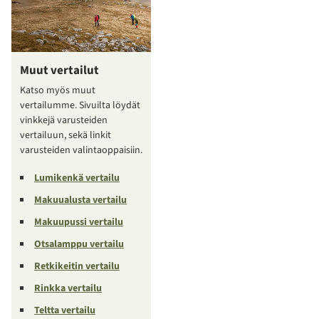
Muut vertailut
Katso myös muut
vertailumme. Sivuilta löydät
vinkkejä varusteiden
vertailuun, sekä linkit
varusteiden valintaoppaisiin.
Lumikenkä vertailu
Makuualusta vertailu
Makuupussi vertailu
Otsalamppu vertailu
Retkikeitin vertailu
Rinkka vertailu
Teltta vertailu