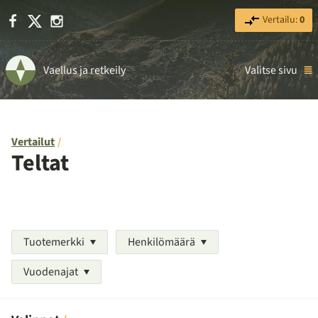
Facebook
X
Instagram
Vertailu:
0
Vaellus ja retkeily
Valitse sivu
Vertailut
Teltat
Tuotemerkki
Henkilömäärä
Vuodenajat