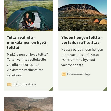
Teltan valinta –
Yhden hengen teltta –
minkälainen on hyvä
vertailussa 7 telttaa
teltta?
Haussa paras yhden hengen
Minkälainen on hyvä teltta?
teltta vaellukselle? Katso
Teltan valinta vaellukselle
esittelymme 7 hyvästä
voi olla hankalaa. Lue
vaihtoehdosta.
vinkkimme vaellusteltan
Ei kommentteja
valintaan.
Ei kommentteja