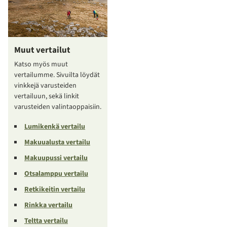
Muut vertailut
Katso myös muut
vertailumme. Sivuilta löydät
vinkkejä varusteiden
vertailuun, sekä linkit
varusteiden valintaoppaisiin.
Lumikenkä vertailu
Makuualusta vertailu
Makuupussi vertailu
Otsalamppu vertailu
Retkikeitin vertailu
Rinkka vertailu
Teltta vertailu