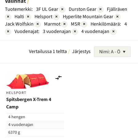
Valinnat
Tuotemerkki:
3F UL Gear
×
Durston Gear
×
Fjällräven
×
Halti
×
Helsport
×
Hyperlite Mountain Gear
×
Jack Wolfskin
×
Marmot
×
MSR
×
Henkilömäärä:
4
×
Vuodenajat:
3 vuodenajan
×
4 vuodenajan
×
Vertailussa 1 teltta
Järjestys
Nimi: A - Ö
Lisää
vertailuun
HELSPORT
Spitsbergen X-Trem 4
Camp
4 hengen
4 vuodenajan
6370 g