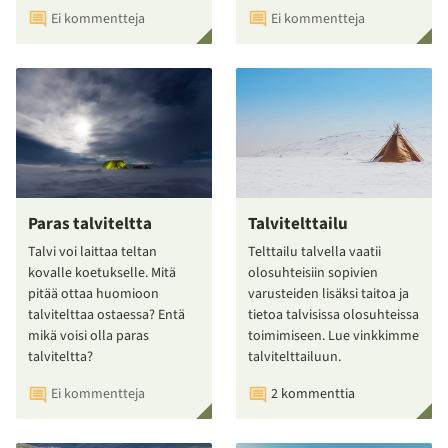
Ei kommentteja
Ei kommentteja
Paras talviteltta
Talvitelttailu
Talvi voi laittaa teltan
Telttailu talvella vaatii
kovalle koetukselle. Mitä
olosuhteisiin sopivien
pitää ottaa huomioon
varusteiden lisäksi taitoa ja
talvitelttaa ostaessa? Entä
tietoa talvisissa olosuhteissa
mikä voisi olla paras
toimimiseen. Lue vinkkimme
talviteltta?
talvitelttailuun.
Ei kommentteja
2 kommenttia