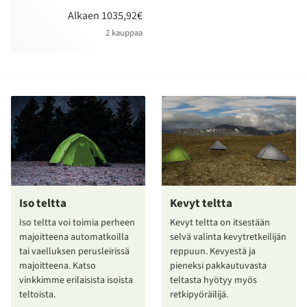
Alkaen 1035,92€
2 kauppaa
Iso teltta
Kevyt teltta
Iso teltta voi toimia perheen
Kevyt teltta on itsestään
majoitteena automatkoilla
selvä valinta kevytretkeilijän
tai vaelluksen perusleirissä
reppuun. Kevyestä ja
majoitteena. Katso
pieneksi pakkautuvasta
vinkkimme erilaisista isoista
teltasta hyötyy myös
teltoista.
retkipyöräilijä.