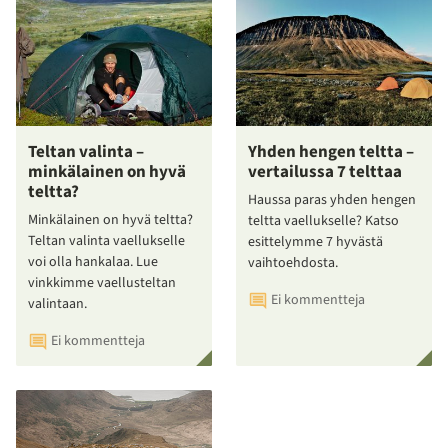
Teltan valinta –
Yhden hengen teltta –
minkälainen on hyvä
vertailussa 7 telttaa
teltta?
Haussa paras yhden hengen
Minkälainen on hyvä teltta?
teltta vaellukselle? Katso
Teltan valinta vaellukselle
esittelymme 7 hyvästä
voi olla hankalaa. Lue
vaihtoehdosta.
vinkkimme vaellusteltan
Ei kommentteja
valintaan.
Ei kommentteja