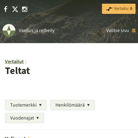
Facebook
X
Instagram
Vertailu:
0
Vaellus ja retkeily
Valitse sivu
Vertailut
Teltat
Tuotemerkki
Henkilömäärä
Vuodenajat