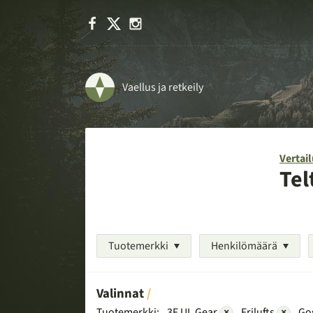
Facebook
X
Instagram
Vaellus ja retkeily
Vertail
Tel
Tuotemerkki
Henkilömäärä
Valinnat
Tuotemerkki:
3F UL Gear
×
Frilufts
×
Go