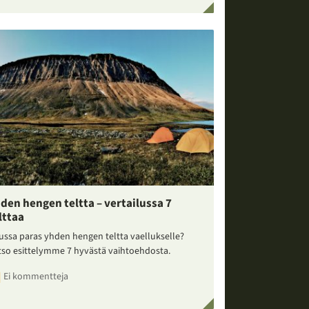
den hengen teltta – vertailussa 7
lttaa
ussa paras yhden hengen teltta vaellukselle?
tso esittelymme 7 hyvästä vaihtoehdosta.
Ei kommentteja