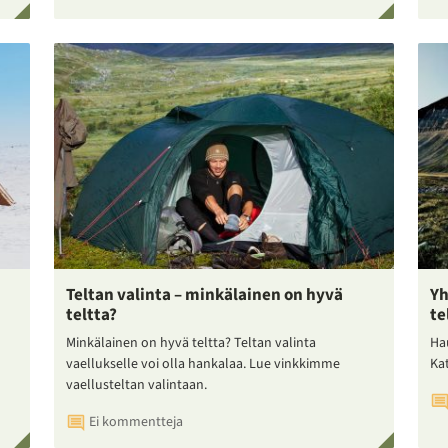
Teltan valinta – minkälainen on hyvä
Yh
teltta?
te
Minkälainen on hyvä teltta? Teltan valinta
Ha
vaellukselle voi olla hankalaa. Lue vinkkimme
Ka
vaellusteltan valintaan.
Ei kommentteja