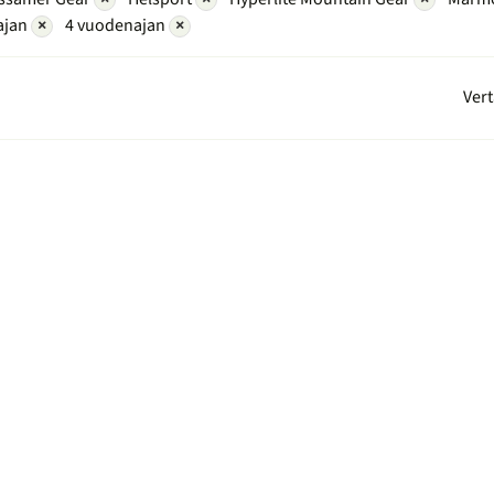
ajan
×
4 vuodenajan
×
Vert