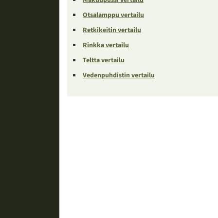
Otsalamppu vertailu
Retkikeitin vertailu
Rinkka vertailu
Teltta vertailu
Vedenpuhdistin vertailu