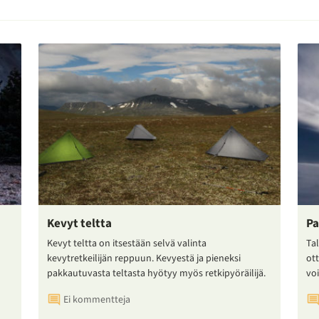
Kevyt teltta
Pa
Kevyt teltta on itsestään selvä valinta
Tal
kevytretkeilijän reppuun. Kevyestä ja pieneksi
ot
pakkautuvasta teltasta hyötyy myös retkipyöräilijä.
voi
Ei kommentteja