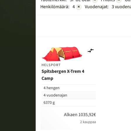
Henkilömäärä:
4
×
Vuodenajat:
3 vuoden
Lisää
vertailuun
HELSPORT
Spitsbergen X-Trem 4
Camp
4 hengen
4 vuodenajan
6370 g
Alkaen 1035,92€
2 kauppaa