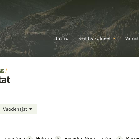
Etusivu
Reitit & kohteet
Varust
ut
tat
Vuodenajat
ssamer Gear
×
Helsport
×
Hyperlite Mountain Gear
×
Marm