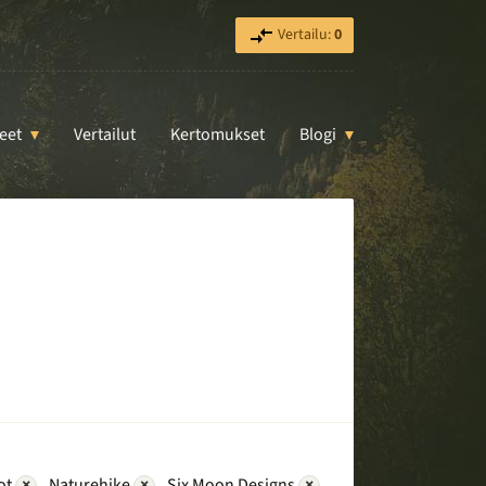
Vertailu:
0
eet
Vertailut
Kertomukset
Blogi
ot
×
Naturehike
×
Six Moon Designs
×