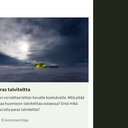
ras talviteltta
vi voi laittaa teltan kovalle koetukselle. Mitä pitää
taa huomioon talvitelttaa ostaessa? Entä mikä
si olla paras talviteltta?
Ei kommentteja