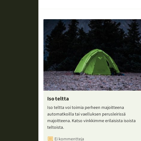
Iso teltta
Iso teltta voi toimia perheen majoitteena
automatkoilla tai vaelluksen perusleirissä
majoitteena. Katso vinkkimme erilaisista isoista
teltoista.
Ei kommentteja