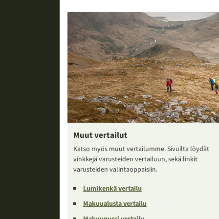
Muut vertailut
Katso myös muut vertailumme. Sivuilta löydät
vinkkejä varusteiden vertailuun, sekä linkit
varusteiden valintaoppaisiin.
Lumikenkä vertailu
Makuualusta vertailu
Makuupussi vertailu