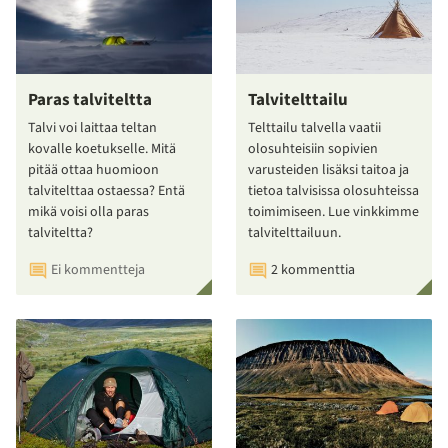
Paras talviteltta
Talvitelttailu
Talvi voi laittaa teltan
Telttailu talvella vaatii
kovalle koetukselle. Mitä
olosuhteisiin sopivien
pitää ottaa huomioon
varusteiden lisäksi taitoa ja
talvitelttaa ostaessa? Entä
tietoa talvisissa olosuhteissa
mikä voisi olla paras
toimimiseen. Lue vinkkimme
talviteltta?
talvitelttailuun.
Ei kommentteja
2 kommenttia