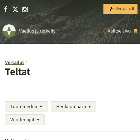
Facebook
X
Instagram
Vertailu:
0
Vaellus ja retkeily
Valitse sivu
Vertailut
Teltat
Tuotemerkki
Henkilömäärä
Vuodenajat