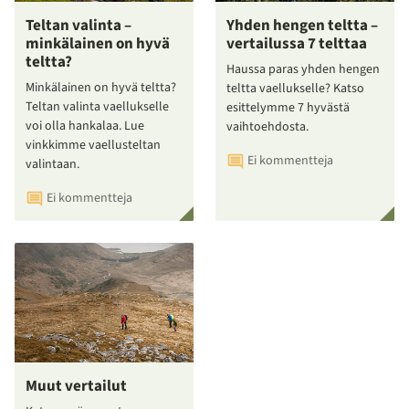
Teltan valinta –
Yhden hengen teltta –
minkälainen on hyvä
vertailussa 7 telttaa
teltta?
Haussa paras yhden hengen
Minkälainen on hyvä teltta?
teltta vaellukselle? Katso
Teltan valinta vaellukselle
esittelymme 7 hyvästä
voi olla hankalaa. Lue
vaihtoehdosta.
vinkkimme vaellusteltan
Ei kommentteja
valintaan.
Ei kommentteja
Muut vertailut