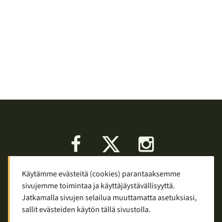
Facebook
X
Instagram
Käytämme evästeitä (cookies) parantaaksemme
Keskustelu
Palaute
Tietosuoja
sivujemme toimintaa ja käyttäjäystävällisyyttä.
Mainostaminen ja yhteistyö
Jatkamalla sivujen selailua muuttamatta asetuksiasi,
sallit evästeiden käytön tällä sivustolla.
Copyright © 2007—2026
Tuomas Tolppi
/
Vaellus ja retkeily