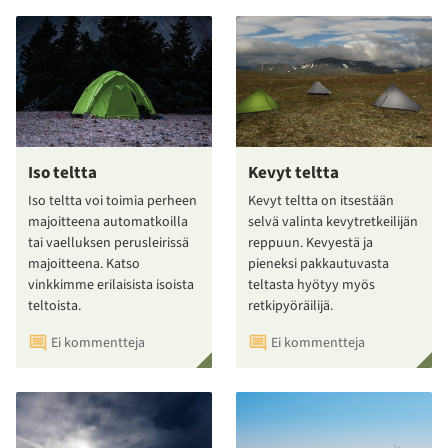
Iso teltta
Kevyt teltta
Iso teltta voi toimia perheen
Kevyt teltta on itsestään
majoitteena automatkoilla
selvä valinta kevytretkeilijän
tai vaelluksen perusleirissä
reppuun. Kevyestä ja
majoitteena. Katso
pieneksi pakkautuvasta
vinkkimme erilaisista isoista
teltasta hyötyy myös
teltoista.
retkipyöräilijä.
Ei kommentteja
Ei kommentteja