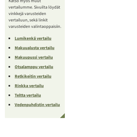
Katso myös muut
vertailumme. Sivuilta löydät
vinkkejä varusteiden
vertailuun, sekä linkit
varusteiden valintaoppaisiin.
Lumikenkä vertailu
Makuualusta vertailu
Makuupussi vertailu
Otsalamppu vertailu
Retkikeitin vertailu
Rinkka vertailu
Teltta vertailu
Vedenpuhdistin vertailu