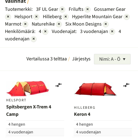
Valinnat
Tuotemerkki:
3F UL Gear
×
Frilufts
×
Gossamer Gear
×
Helsport
×
Hilleberg
×
Hyperlite Mountain Gear
×
Marmot
×
Naturehike
×
Six Moon Designs
×
Henkilömäärä:
4
×
Vuodenajat:
3 vuodenajan
×
4
vuodenajan
×
Vertailussa 3 telttaa
Järjestys
Nimi: A - Ö
Lisää
Lis
vertailuun
ver
HELSPORT
Spitsbergen X-Trem 4
HILLEBERG
Camp
Keron 4
4 hengen
4 hengen
4 vuodenajan
4 vuodenajan