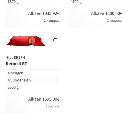
6370 g
4700 g
Alkaen 1035,92€
Alkaen 1600,00€
2 kauppaa
2 kauppaa
Lisää
vertailuun
HILLEBERG
Keron 4 GT
4 hengen
4 vuodenajan
5500 g
Alkaen 1595,00€
1 kauppa