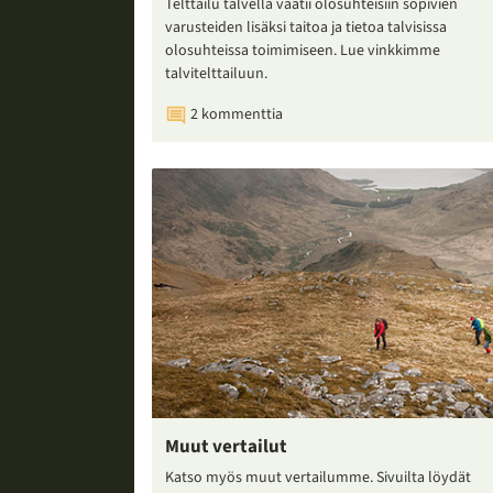
Telttailu talvella vaatii olosuhteisiin sopivien
varusteiden lisäksi taitoa ja tietoa talvisissa
olosuhteissa toimimiseen. Lue vinkkimme
talvitelttailuun.
2 kommenttia
Muut vertailut
Katso myös muut vertailumme. Sivuilta löydät