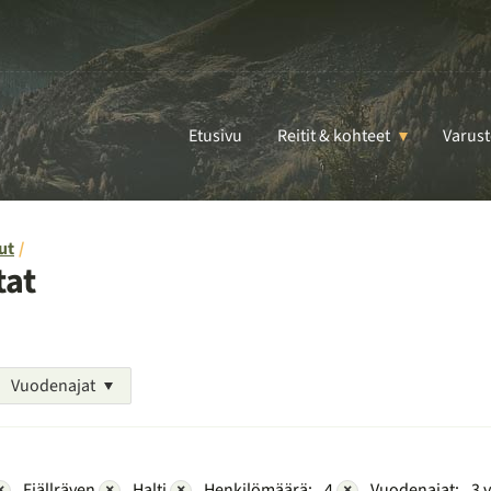
Etusivu
Reitit & kohteet
Varust
ut
tat
Vuodenajat
×
Fjällräven
×
Halti
×
Henkilömäärä:
4
×
Vuodenajat:
3 