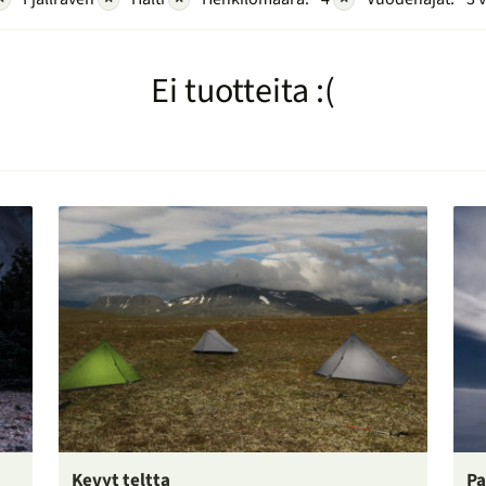
Ei tuotteita :(
Kevyt teltta
Pa