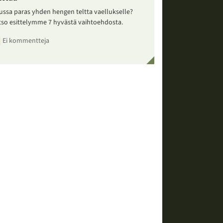
ussa paras yhden hengen teltta vaellukselle?
tso esittelymme 7 hyvästä vaihtoehdosta.
Ei kommentteja