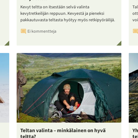
Kevyt teltta on itsestään selvä valinta
Tal
kevytretkeilijän reppuun. Kevyestä ja pieneksi
ot
pakkautuvasta teltasta hyötyy myös retkipyöräilijä.
voi
Ei kommentteja
Teltan valinta – minkälainen on hyvä
Yh
teltta?
te