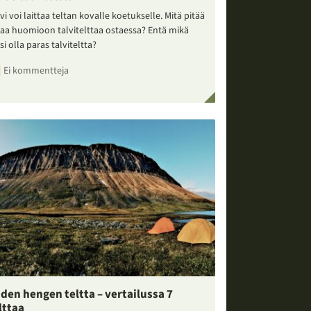
vi voi laittaa teltan kovalle koetukselle. Mitä pitää
taa huomioon talvitelttaa ostaessa? Entä mikä
si olla paras talviteltta?
Ei kommentteja
den hengen teltta – vertailussa 7
lttaa