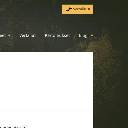
Vertailu:
0
eet
Vertailut
Kertomukset
Blogi
vuodenajan
×