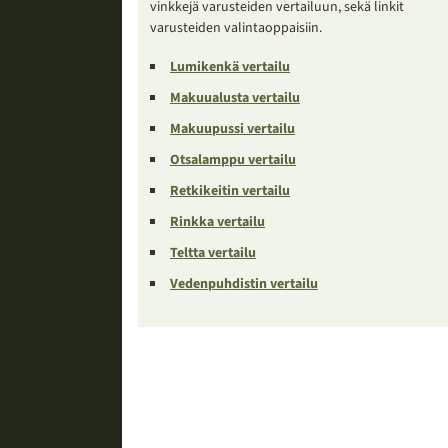
vinkkejä varusteiden vertailuun, sekä linkit
varusteiden valintaoppaisiin.
Lumikenkä vertailu
Makuualusta vertailu
Makuupussi vertailu
Otsalamppu vertailu
Retkikeitin vertailu
Rinkka vertailu
Teltta vertailu
Vedenpuhdistin vertailu