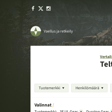
Facebook
X
Instagram
Vaellus ja retkeily
Vertail
Tel
Tuotemerkki
Henkilömäärä
Valinnat
Tuotemerkki:
3F UL Gear
×
Durston Gear