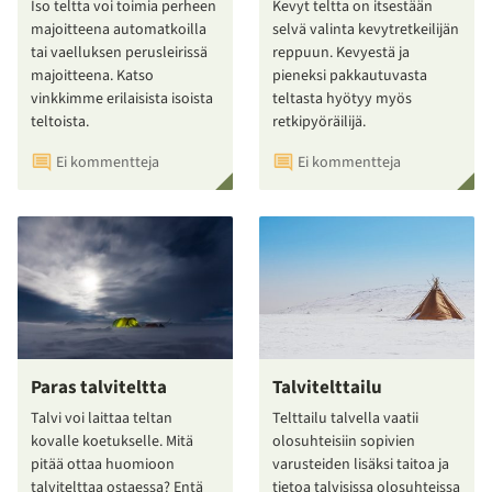
Iso teltta voi toimia perheen
Kevyt teltta on itsestään
majoitteena automatkoilla
selvä valinta kevytretkeilijän
tai vaelluksen perusleirissä
reppuun. Kevyestä ja
majoitteena. Katso
pieneksi pakkautuvasta
vinkkimme erilaisista isoista
teltasta hyötyy myös
teltoista.
retkipyöräilijä.
Ei kommentteja
Ei kommentteja
Paras talviteltta
Talvitelttailu
Talvi voi laittaa teltan
Telttailu talvella vaatii
kovalle koetukselle. Mitä
olosuhteisiin sopivien
pitää ottaa huomioon
varusteiden lisäksi taitoa ja
talvitelttaa ostaessa? Entä
tietoa talvisissa olosuhteissa