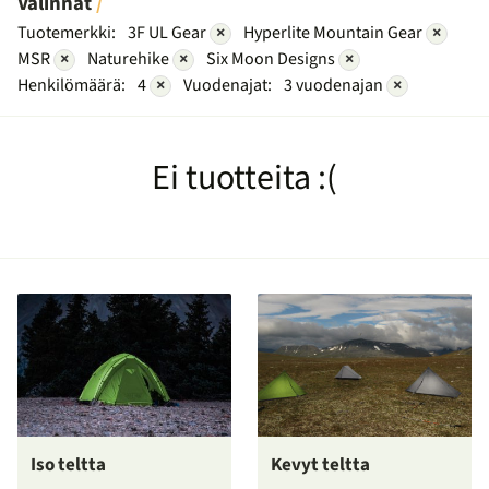
Valinnat
Tuotemerkki:
3F UL Gear
×
Hyperlite Mountain Gear
×
MSR
×
Naturehike
×
Six Moon Designs
×
Henkilömäärä:
4
×
Vuodenajat:
3 vuodenajan
×
Ei tuotteita :(
Iso teltta
Kevyt teltta