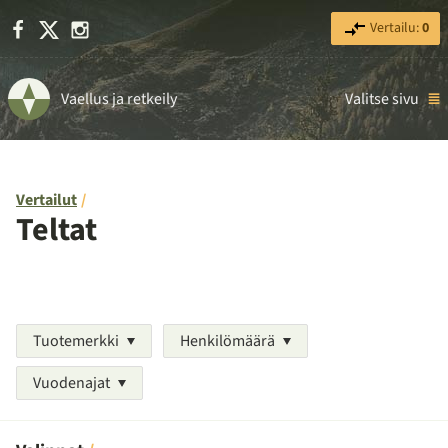
Facebook
X
Instagram
Vertailu:
0
Vaellus ja retkeily
Valitse sivu
Vertailut
Teltat
Tuotemerkki
Henkilömäärä
Vuodenajat