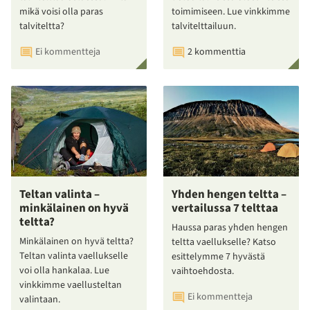
mikä voisi olla paras
toimimiseen. Lue vinkkimme
talviteltta?
talvitelttailuun.
Ei kommentteja
2 kommenttia
Teltan valinta –
Yhden hengen teltta –
minkälainen on hyvä
vertailussa 7 telttaa
teltta?
Haussa paras yhden hengen
Minkälainen on hyvä teltta?
teltta vaellukselle? Katso
Teltan valinta vaellukselle
esittelymme 7 hyvästä
voi olla hankalaa. Lue
vaihtoehdosta.
vinkkimme vaellusteltan
Ei kommentteja
valintaan.