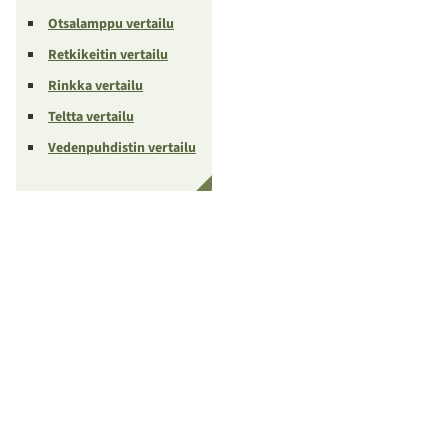
Otsalamppu vertailu
Retkikeitin vertailu
Rinkka vertailu
Teltta vertailu
Vedenpuhdistin vertailu