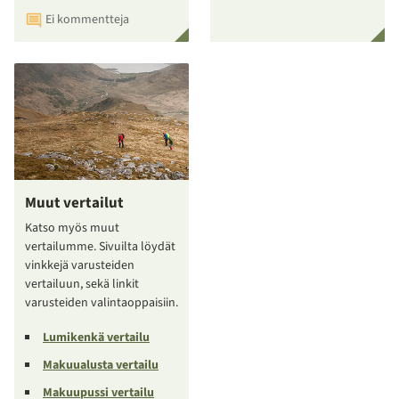
Ei kommentteja
Muut vertailut
Katso myös muut
vertailumme. Sivuilta löydät
vinkkejä varusteiden
vertailuun, sekä linkit
varusteiden valintaoppaisiin.
Lumikenkä vertailu
Makuualusta vertailu
Makuupussi vertailu