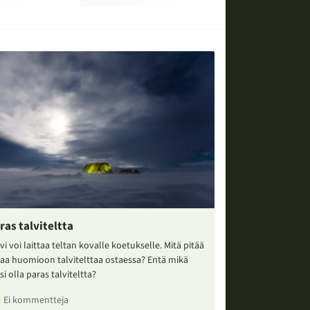
ras talviteltta
vi voi laittaa teltan kovalle koetukselle. Mitä pitää
taa huomioon talvitelttaa ostaessa? Entä mikä
si olla paras talviteltta?
Ei kommentteja