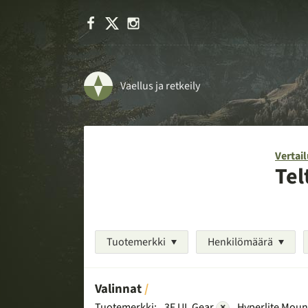
Facebook
X
Instagram
Vaellus ja retkeily
Vertail
Tel
Tuotemerkki
Henkilömäärä
Valinnat
Tuotemerkki:
3F UL Gear
×
Hyperlite Moun