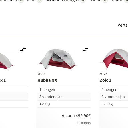
Verta
Lisää
Lisää
vertailuun
vertailuun
MSR
MSR
x 1
Hubba NX
Zoic 1
1 hengen
1 hengen
n
3 vuodenajan
3 vuodenajan
1290 g
1710 g
Alkaen 499,90€
1 kauppa