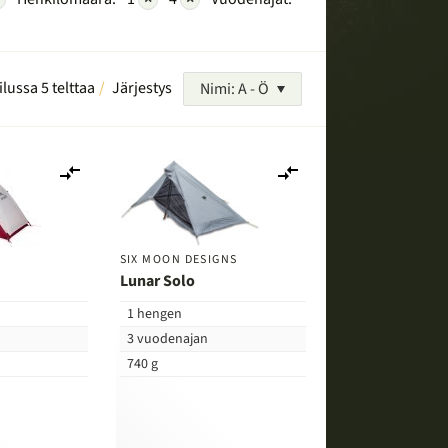
ilussa 5 telttaa
Järjestys
Nimi: A - Ö
Lisää
Lisää
vertailuun
vertailuun
SIX MOON DESIGNS
Lunar Solo
1 hengen
3 vuodenajan
740 g