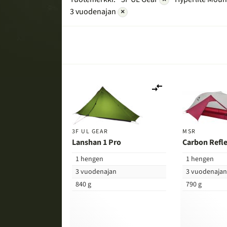
3 vuodenajan
×
Lisää
vertailuun
3F UL GEAR
MSR
Lanshan 1 Pro
Carbon Refle
1 hengen
1 hengen
3 vuodenajan
3 vuodenaja
840 g
790 g