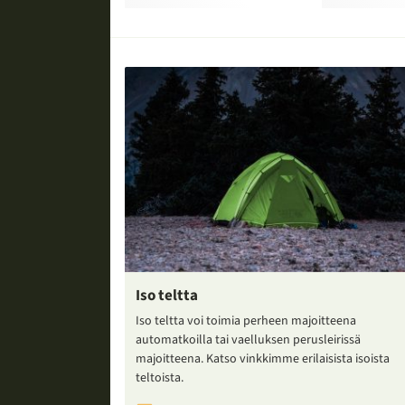
Iso teltta
Iso teltta voi toimia perheen majoitteena
automatkoilla tai vaelluksen perusleirissä
majoitteena. Katso vinkkimme erilaisista isoista
teltoista.