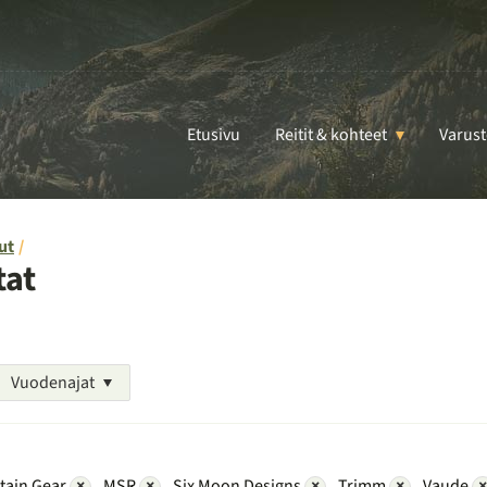
Etusivu
Reitit & kohteet
Varust
ut
tat
Vuodenajat
tain Gear
×
MSR
×
Six Moon Designs
×
Trimm
×
Vaude
×