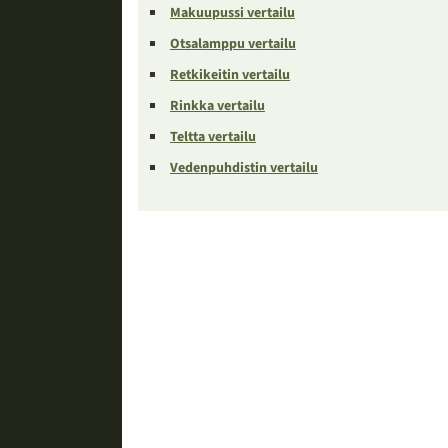
Makuupussi vertailu
Otsalamppu vertailu
Retkikeitin vertailu
Rinkka vertailu
Teltta vertailu
Vedenpuhdistin vertailu