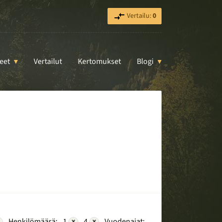
Vertailu:
0
eet
Vertailut
Kertomukset
Blogi
Henkilömäärä:
1
×
4
×
Vuodenajat: