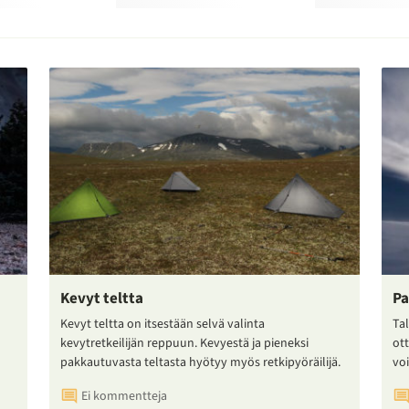
Kevyt teltta
Pa
Kevyt teltta on itsestään selvä valinta
Tal
kevytretkeilijän reppuun. Kevyestä ja pieneksi
ot
pakkautuvasta teltasta hyötyy myös retkipyöräilijä.
voi
Ei kommentteja