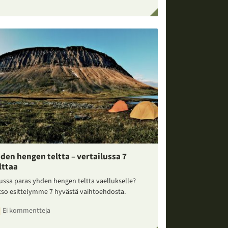
den hengen teltta – vertailussa 7
lttaa
ussa paras yhden hengen teltta vaellukselle?
tso esittelymme 7 hyvästä vaihtoehdosta.
Ei kommentteja