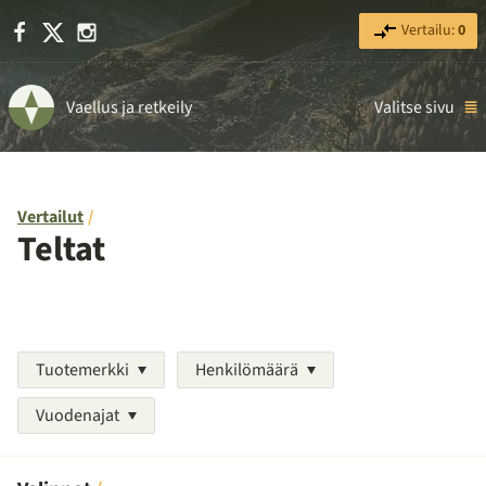
Facebook
X
Instagram
Vertailu:
0
Vaellus ja retkeily
Valitse sivu
Vertailut
Teltat
Tuotemerkki
Henkilömäärä
Vuodenajat