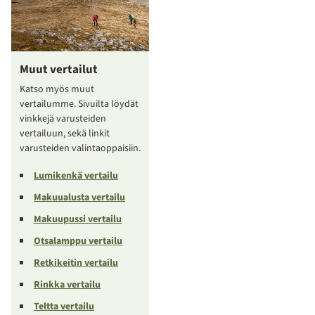
Muut vertailut
Katso myös muut
vertailumme. Sivuilta löydät
vinkkejä varusteiden
vertailuun, sekä linkit
varusteiden valintaoppaisiin.
Lumikenkä vertailu
Makuualusta vertailu
Makuupussi vertailu
Otsalamppu vertailu
Retkikeitin vertailu
Rinkka vertailu
Teltta vertailu