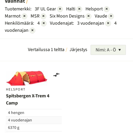
Valinnat
Tuotemerkki:
3F UL Gear
×
Halti
×
Helsport
×
Marmot
×
MSR
×
Six Moon Designs
×
Vaude
×
Henkilömäärä:
4
×
Vuodenajat:
3 vuodenajan
×
4
vuodenajan
×
Vertailussa 1 teltta
Järjestys
Nimi: A - Ö
Lisää
vertailuun
HELSPORT
Spitsbergen X-Trem 4
Camp
4 hengen
4 vuodenajan
6370 g