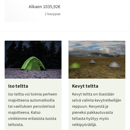
Alkaen 1035,92€
2 kauppaa
Iso teltta
Kevyt teltta
Iso teltta voi toimia perheen
Kevyt teltta on itsestään
majoitteena automatkoilla
selvä valinta kevytretkeilijän
tai vaelluksen perusleirissä
reppuun. Kevyestä ja
majoitteena. Katso
pieneksi pakkautuvasta
vinkkimme erilaisista isoista
teltasta hyötyy myös
teltoista.
retkipyöräilijä.