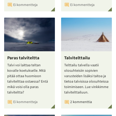
Ei kommentteja
Ei kommentteja
Paras talviteltta
Talvitelttailu
Talvi voi laittaa teltan
Telttailu talvella vaatii
kovalle koetukselle. Mitä
olosuhteisiin sopivien
pitää ottaa huomioon
varusteiden lisäksi taitoa ja
talvitelttaa ostaessa? Entä
tietoa talvisissa olosuhteissa
mikä voisi olla paras
toimimiseen. Lue vinkkimme
talviteltta?
talvitelttailuun.
Ei kommentteja
2 kommenttia