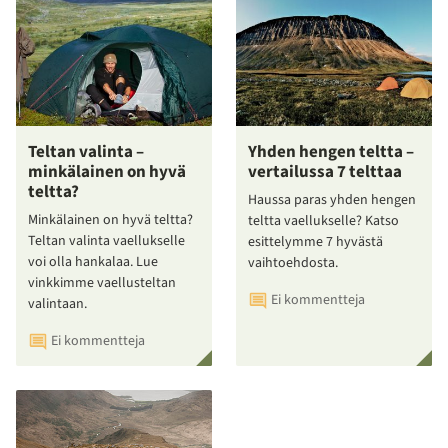
Teltan valinta –
Yhden hengen teltta –
minkälainen on hyvä
vertailussa 7 telttaa
teltta?
Haussa paras yhden hengen
Minkälainen on hyvä teltta?
teltta vaellukselle? Katso
Teltan valinta vaellukselle
esittelymme 7 hyvästä
voi olla hankalaa. Lue
vaihtoehdosta.
vinkkimme vaellusteltan
Ei kommentteja
valintaan.
Ei kommentteja