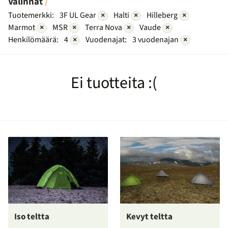
Valinnat
Tuotemerkki:
3F UL Gear
×
Halti
×
Hilleberg
×
Marmot
×
MSR
×
Terra Nova
×
Vaude
×
Henkilömäärä:
4
×
Vuodenajat:
3 vuodenajan
×
Ei tuotteita :(
Iso teltta
Kevyt teltta