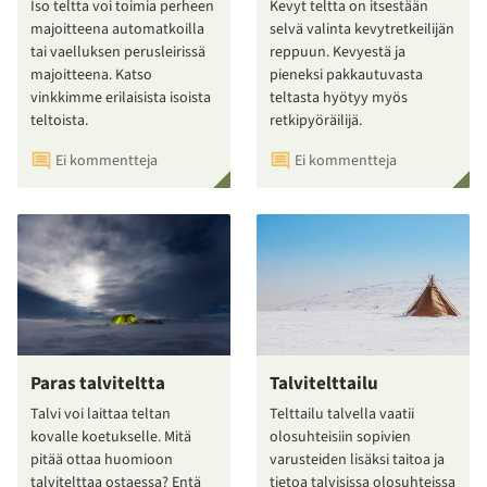
Iso teltta voi toimia perheen
Kevyt teltta on itsestään
majoitteena automatkoilla
selvä valinta kevytretkeilijän
tai vaelluksen perusleirissä
reppuun. Kevyestä ja
majoitteena. Katso
pieneksi pakkautuvasta
vinkkimme erilaisista isoista
teltasta hyötyy myös
teltoista.
retkipyöräilijä.
Ei kommentteja
Ei kommentteja
Paras talviteltta
Talvitelttailu
Talvi voi laittaa teltan
Telttailu talvella vaatii
kovalle koetukselle. Mitä
olosuhteisiin sopivien
pitää ottaa huomioon
varusteiden lisäksi taitoa ja
talvitelttaa ostaessa? Entä
tietoa talvisissa olosuhteissa