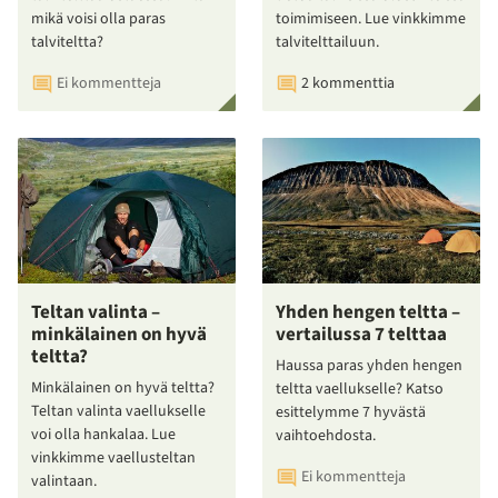
mikä voisi olla paras
toimimiseen. Lue vinkkimme
talviteltta?
talvitelttailuun.
Ei kommentteja
2 kommenttia
Teltan valinta –
Yhden hengen teltta –
minkälainen on hyvä
vertailussa 7 telttaa
teltta?
Haussa paras yhden hengen
Minkälainen on hyvä teltta?
teltta vaellukselle? Katso
Teltan valinta vaellukselle
esittelymme 7 hyvästä
voi olla hankalaa. Lue
vaihtoehdosta.
vinkkimme vaellusteltan
Ei kommentteja
valintaan.