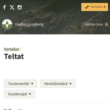
Facebook
X
Instagram
Vertailu:
0
Vaellus ja retkeily
Valitse sivu
Vertailut
Teltat
Tuotemerkki
Henkilömäärä
Vuodenajat