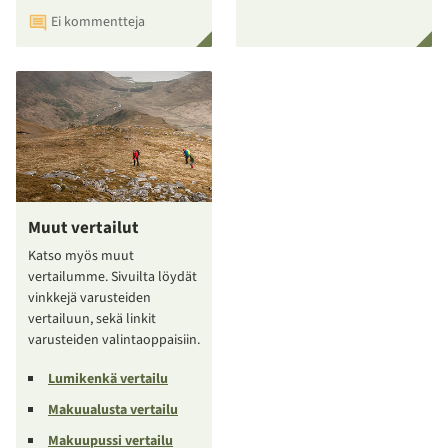
Ei kommentteja
Muut vertailut
Katso myös muut
vertailumme. Sivuilta löydät
vinkkejä varusteiden
vertailuun, sekä linkit
varusteiden valintaoppaisiin.
Lumikenkä vertailu
Makuualusta vertailu
Makuupussi vertailu