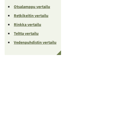
Otsalamppu vertailu
Retkikeitin vertailu
Rinkka vertailu
Teltta vertailu
Vedenpuhdistin vertailu