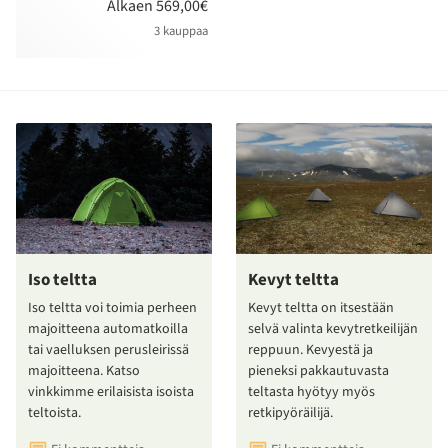
Alkaen 569,00€
3 kauppaa
Iso teltta
Kevyt teltta
Iso teltta voi toimia perheen
Kevyt teltta on itsestään
majoitteena automatkoilla
selvä valinta kevytretkeilijän
tai vaelluksen perusleirissä
reppuun. Kevyestä ja
majoitteena. Katso
pieneksi pakkautuvasta
vinkkimme erilaisista isoista
teltasta hyötyy myös
teltoista.
retkipyöräilijä.