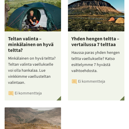
Teltan valinta –
Yhden hengen teltta –
minkälainen on hyvä
vertailussa 7 telttaa
teltta?
Haussa paras yhden hengen
Minkälainen on hyvä teltta?
teltta vaellukselle? Katso
Teltan valinta vaellukselle
esittelymme 7 hyvästä
voi olla hankalaa. Lue
vaihtoehdosta.
vinkkimme vaellusteltan
Ei kommentteja
valintaan.
Ei kommentteja