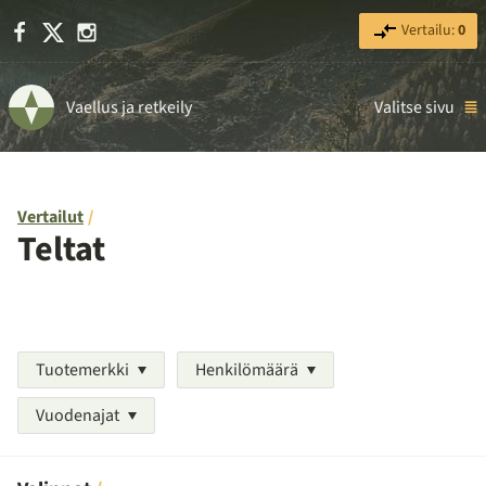
Facebook
X
Instagram
Vertailu:
0
Vaellus ja retkeily
Valitse sivu
Vertailut
Teltat
Tuotemerkki
Henkilömäärä
Vuodenajat