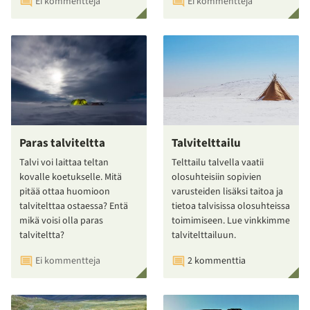
Ei kommentteja
Ei kommentteja
Paras talviteltta
Talvitelttailu
Talvi voi laittaa teltan
Telttailu talvella vaatii
kovalle koetukselle. Mitä
olosuhteisiin sopivien
pitää ottaa huomioon
varusteiden lisäksi taitoa ja
talvitelttaa ostaessa? Entä
tietoa talvisissa olosuhteissa
mikä voisi olla paras
toimimiseen. Lue vinkkimme
talviteltta?
talvitelttailuun.
Ei kommentteja
2 kommenttia