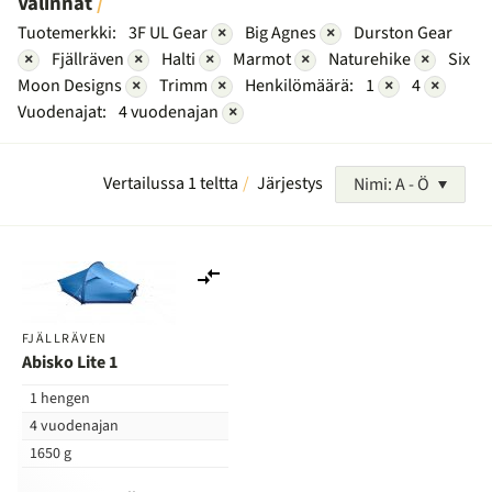
Valinnat
Tuotemerkki:
3F UL Gear
×
Big Agnes
×
Durston Gear
×
Fjällräven
×
Halti
×
Marmot
×
Naturehike
×
Six
Moon Designs
×
Trimm
×
Henkilömäärä:
1
×
4
×
Vuodenajat:
4 vuodenajan
×
Vertailussa 1 teltta
Järjestys
Nimi: A - Ö
Lisää
vertailuun
FJÄLLRÄVEN
Abisko Lite 1
1 hengen
4 vuodenajan
1650 g