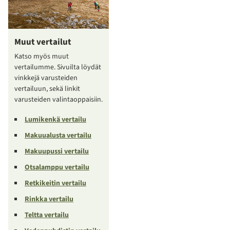
Muut vertailut
Katso myös muut
vertailumme. Sivuilta löydät
vinkkejä varusteiden
vertailuun, sekä linkit
varusteiden valintaoppaisiin.
Lumikenkä vertailu
Makuualusta vertailu
Makuupussi vertailu
Otsalamppu vertailu
Retkikeitin vertailu
Rinkka vertailu
Teltta vertailu