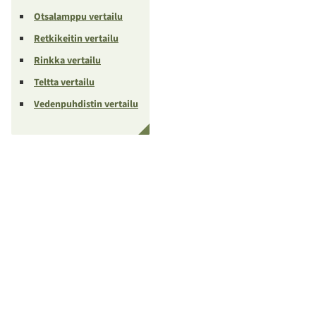
Otsalamppu vertailu
Retkikeitin vertailu
Rinkka vertailu
Teltta vertailu
Vedenpuhdistin vertailu