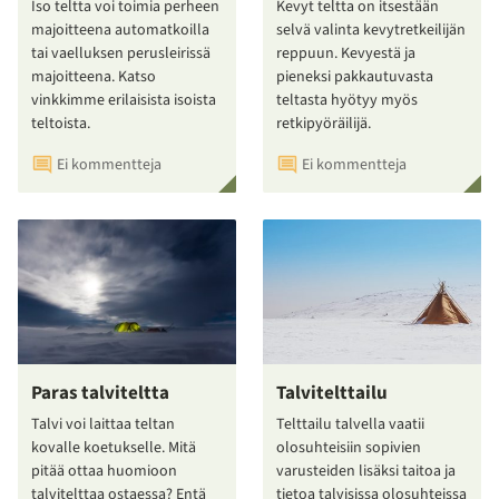
Iso teltta voi toimia perheen
Kevyt teltta on itsestään
majoitteena automatkoilla
selvä valinta kevytretkeilijän
tai vaelluksen perusleirissä
reppuun. Kevyestä ja
majoitteena. Katso
pieneksi pakkautuvasta
vinkkimme erilaisista isoista
teltasta hyötyy myös
teltoista.
retkipyöräilijä.
Ei kommentteja
Ei kommentteja
Paras talviteltta
Talvitelttailu
Talvi voi laittaa teltan
Telttailu talvella vaatii
kovalle koetukselle. Mitä
olosuhteisiin sopivien
pitää ottaa huomioon
varusteiden lisäksi taitoa ja
talvitelttaa ostaessa? Entä
tietoa talvisissa olosuhteissa