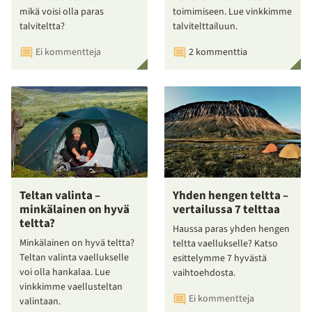
mikä voisi olla paras
toimimiseen. Lue vinkkimme
talviteltta?
talvitelttailuun.
Ei kommentteja
2 kommenttia
Teltan valinta –
Yhden hengen teltta –
minkälainen on hyvä
vertailussa 7 telttaa
teltta?
Haussa paras yhden hengen
Minkälainen on hyvä teltta?
teltta vaellukselle? Katso
Teltan valinta vaellukselle
esittelymme 7 hyvästä
voi olla hankalaa. Lue
vaihtoehdosta.
vinkkimme vaellusteltan
Ei kommentteja
valintaan.