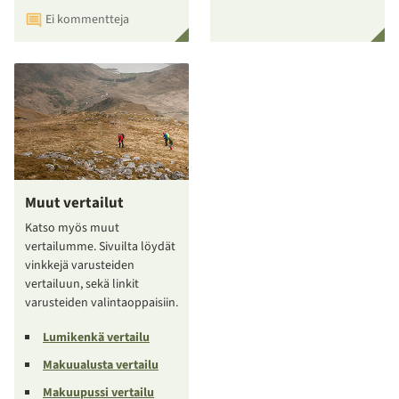
Ei kommentteja
Muut vertailut
Katso myös muut
vertailumme. Sivuilta löydät
vinkkejä varusteiden
vertailuun, sekä linkit
varusteiden valintaoppaisiin.
Lumikenkä vertailu
Makuualusta vertailu
Makuupussi vertailu