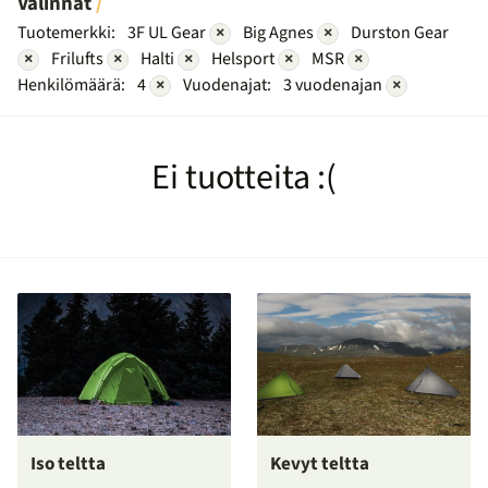
Valinnat
Tuotemerkki:
3F UL Gear
×
Big Agnes
×
Durston Gear
×
Frilufts
×
Halti
×
Helsport
×
MSR
×
Henkilömäärä:
4
×
Vuodenajat:
3 vuodenajan
×
Ei tuotteita :(
Iso teltta
Kevyt teltta