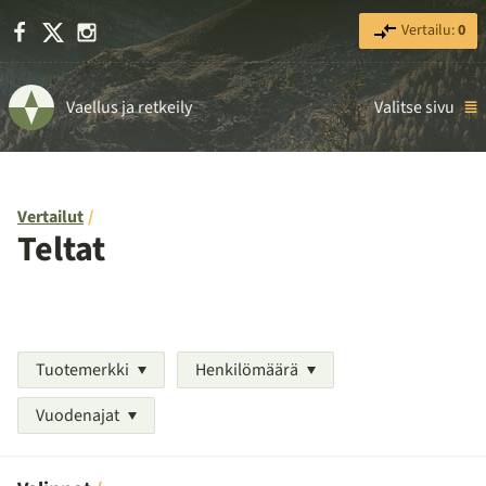
Facebook
X
Instagram
Vertailu:
0
Vaellus ja retkeily
Valitse sivu
Vertailut
Teltat
Tuotemerkki
Henkilömäärä
Vuodenajat