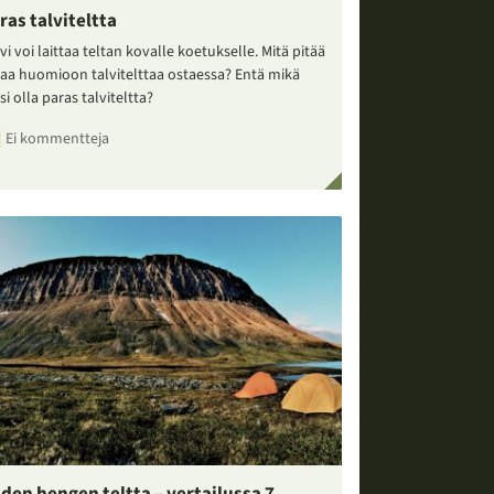
ras talviteltta
vi voi laittaa teltan kovalle koetukselle. Mitä pitää
taa huomioon talvitelttaa ostaessa? Entä mikä
si olla paras talviteltta?
Ei kommentteja