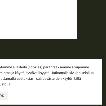
ytämme evästeitä (cookies) parantaaksemme sivujemme
mintaa ja käyttäjäystävällisyyttä. Jatkamalla sivujen selailua
yö
ttamatta asetuksiasi, sallit evästeiden käytön tällä
ustolla.
OK