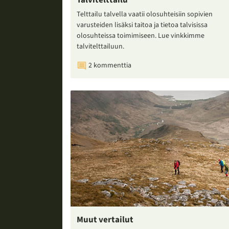
Talvitelttailu
Telttailu talvella vaatii olosuhteisiin sopivien
varusteiden lisäksi taitoa ja tietoa talvisissa
olosuhteissa toimimiseen. Lue vinkkimme
talvitelttailuun.
2 kommenttia
Muut vertailut