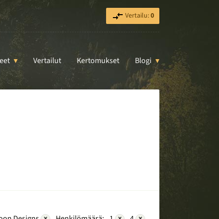
Vertailu:
0
eet
Vertailut
Kertomukset
Blogi
oon Designs
×
Henkilömäärä:
1
×
4
×