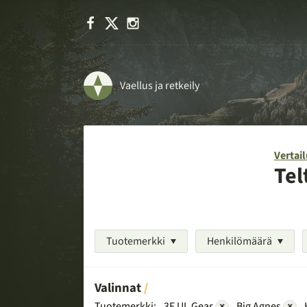
Facebook
X
Instagram
Vaellus ja retkeily
Vertail
Tel
Tuotemerkki
Henkilömäärä
Valinnat
Tuotemerkki:
3F UL Gear
×
Big Agnes
×