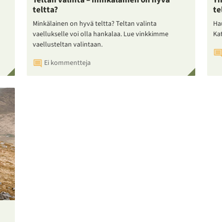
Teltan valinta – minkälainen on hyvä
Yh
teltta?
te
Minkälainen on hyvä teltta? Teltan valinta
Ha
vaellukselle voi olla hankalaa. Lue vinkkimme
Ka
vaellusteltan valintaan.
Ei kommentteja