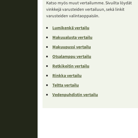
Katso myös muut vertailumme. Sivuilta löydät
vinkkejä varusteiden vertailuun, sekä linkit
varusteiden valintaoppaisiin.
Lumikenkä vertailu
Makuualusta vertailu
Makuupussi vertailu
Otsalamppu vertailu
Retkikeitin vertailu
Rinkka vertailu
Teltta vertailu
Vedenpuhdistin vertailu