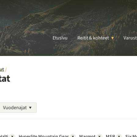
Etusivu
Reitit & kohteet
Varust
ut
tat
Vuodenajat
Halti
×
Hyperlite Mountain Gear
×
Marmot
×
MSR
×
Six M