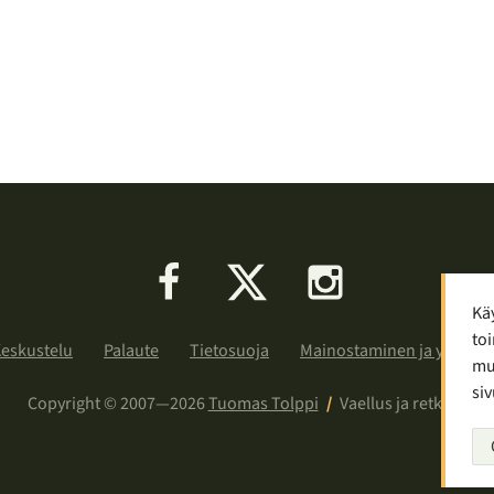
Facebook
X
Instagram
Kä
toi
eskustelu
Palaute
Tietosuoja
Mainostaminen ja yhteist
muu
siv
Copyright © 2007—2026
Tuomas Tolppi
/
Vaellus ja retkeily