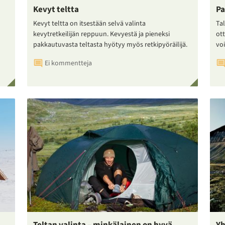
Kevyt teltta
Pa
Kevyt teltta on itsestään selvä valinta
Tal
kevytretkeilijän reppuun. Kevyestä ja pieneksi
ot
pakkautuvasta teltasta hyötyy myös retkipyöräilijä.
voi
Ei kommentteja