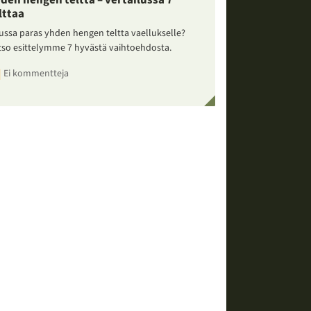
den hengen teltta – vertailussa 7
lttaa
ussa paras yhden hengen teltta vaellukselle?
tso esittelymme 7 hyvästä vaihtoehdosta.
Ei kommentteja