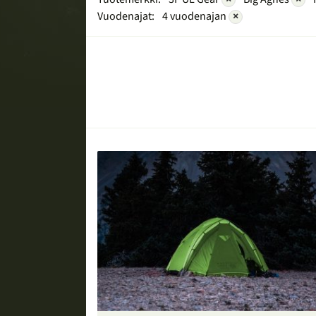
Vuodenajat:
4 vuodenajan
×