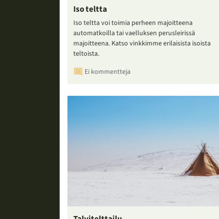
Iso teltta
Iso teltta voi toimia perheen majoitteena
automatkoilla tai vaelluksen perusleirissä
majoitteena. Katso vinkkimme erilaisista isoista
teltoista.
Ei kommentteja